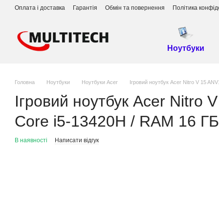
Перейти до основного контенту
Оплата і доставка
Гарантія
Обмін та повернення
Політика конфід
Ноутбуки
Головна
Ноутбуки
Ноутбуки Acer
Ігровий ноутбук Acer Nitro V 15 AN
Ігровий ноутбук Acer Nitro 
Core i5-13420H / RAM 16 ГБ
В наявності
Написати відгук