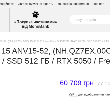
енційності
Договір публічної оферти
Контактна інформація
Про нас
«Покупка частинами»
від MonoBank
V15-52, (NH.QZ7EX.00C) 15,6" FHD / Intel Core i5-13420H / RAM 16 ГБ / SSD 512 ГБ / RTX
V 15 ANV15-52, (NH.QZ7EX.00C)
 / SSD 512 ГБ / RTX 5050 / F
60 709 грн
77 10
Увійти
для відображення нак
%