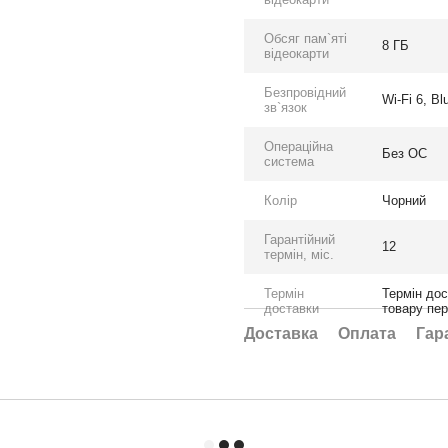
Обсяг пам`яті
8 ГБ
відеокарти
Безпровідний
Wi-Fi 6, Bl
зв`язок
Операційна
Без ОС
система
Колір
Чорний
Гарантійний
12
термін, міс.
Термін
Термін дос
доставки
товару пе
Доставка
Оплата
Гар