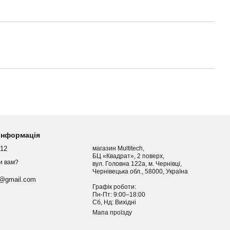
 інформація
012
магазин Multitech,
БЦ «Квадрат», 2 поверх,
и вам?
вул. Головна 122а, м. Чернівці,
Чернівецька обл., 58000, Україна
h@gmail.com
Графік роботи:
Пн-Пт: 9:00–18:00
Сб, Нд: Вихідні
Мапа проїзду