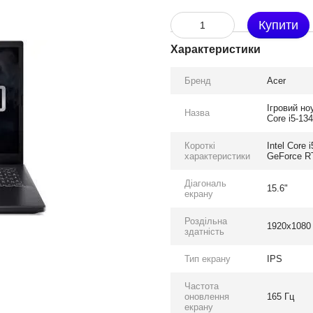
Купити
Характеристики
Бренд
Acer
Ігровий но
Назва
Core i5-13
Короткі
Intel Core
характеристики
GeForce R
Діагональ
15.6"
екрану
Роздільна
1920x1080
здатність
Тип екрану
IPS
Частота
оновлення
165 Гц
екрану