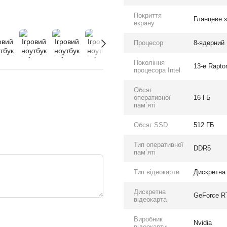
Покриття
Глянцеве 
екрану
Процесор
8-ядерний I
Покоління
13-е Rapto
процесора Intel
Обсяг
оперативної
16 ГБ
пам`яті
Обсяг SSD
512 ГБ
Тип оперативної
DDR5
пам`яті
Тип відеокарти
Дискретна
Дискретна
GeForce R
відеокарта
Виробник
Nvidia
відеокарти