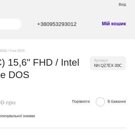
Вхід
+380953293012
Мій кошик
 5050 / Free DOS
 15,6" FHD / Intel
Артикул
NH.QZ7EX.00C
ree DOS
0 грн
Порівняти
В бажання
опичувальної знижки