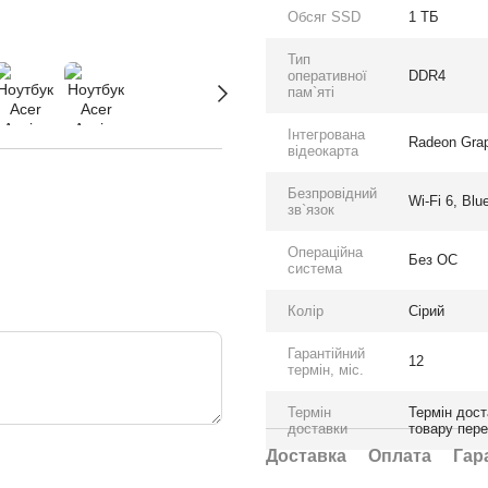
Обсяг SSD
1 ТБ
Тип
оперативної
DDR4
пам`яті
Інтегрована
Radeon Gra
відеокарта
Безпровідний
Wi-Fi 6, Blu
зв`язок
Операційна
Без ОС
система
Колір
Сірий
Гарантійний
12
термін, міс.
Термін
Термін дост
доставки
товару пер
Доставка
Оплата
Гар