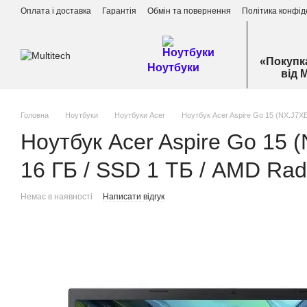
Перейти до основного контенту
Оплата і доставка
Гарантія
Обмін та повернення
Політика конфід
«Покупк
Ноутбуки
від 
Головна
Ноутбуки
Ноутбуки Acer
Ноутбук Acer Aspire Go 15 (NX.J7XE
Ноутбук Acer Aspire Go 15 
16 ГБ / SSD 1 ТБ / AMD Rade
Немає в наявності
Написати відгук