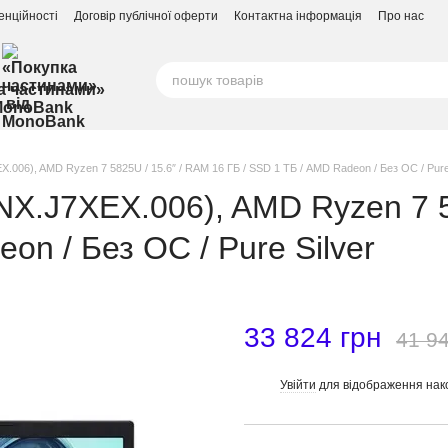
енційності
Договір публічної оферти
Контактна інформація
Про нас
а частинами»
MonoBank
X.006), AMD Ryzen 7 5825U / 15.6″ / RAM 16 ГБ / SSD 1 ТБ / AMD Radeon / Без ОС / Pure
(NX.J7XEX.006), AMD Ryzen 7 
on / Без ОС / Pure Silver
33 824 грн
41 94
Увійти
для відображення нак
%