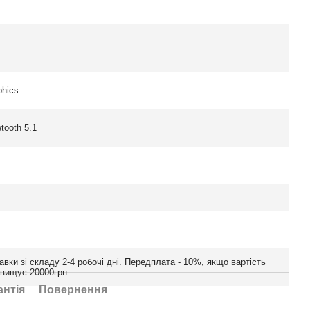
phics
etooth 5.1
авки зі складу 2-4 робочі дні. Передплата - 10%, якщо вартість
евищує 20000грн.
антія
Повернення