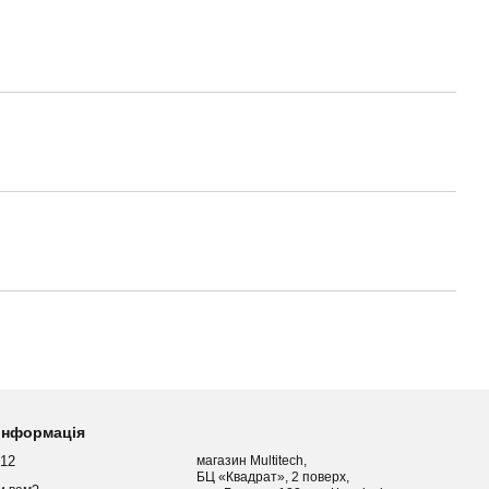
 інформація
012
магазин Multitech,
БЦ «Квадрат», 2 поверх,