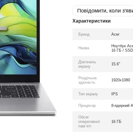
Повідомити, коли з'яв
Характеристики
Бренд
Acer
Ноутбук Ace
Назва
16 ГБ / SSD
Діагональ
15.6"
екрану
Роздільна
1920x1080
здатність
Тип екрану
IPS
Процесор
8-ядерний A
Обсяг
оперативної
16 ГБ
пам`яті