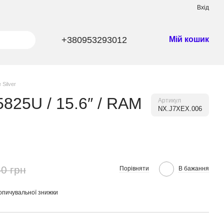
Вхід
+380953293012
Мій кошик
 Silver
5825U / 15.6″ / RAM
Артикул
NX.J7XEX.006
0 грн
Порівняти
В бажання
опичувальної знижки