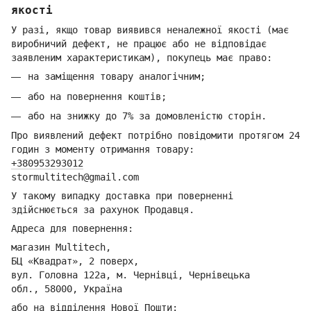
якості
У разі, якщо товар виявився неналежної якості (має
виробничий дефект, не працює або не відповідає
заявленим характеристикам), покупець має право:
на заміщення товару аналогічним;
або на повернення коштів;
або на знижку до 7% за домовленістю сторін.
Про виявлений дефект потрібно повідомити протягом 24
годин з моменту отримання товару:
+380953293012
stormultitech@gmai
l.com
У такому випадку доставка при поверненні
здійснюється за рахунок Продавця.
Адреса для повернення:
магазин Multitech,
БЦ «Квадрат», 2 поверх,
вул. Головна 122а, м. Чернівці,
Ч
ернівецька
обл.,
58000, Україна
або на відділення Но
вої Пошти: