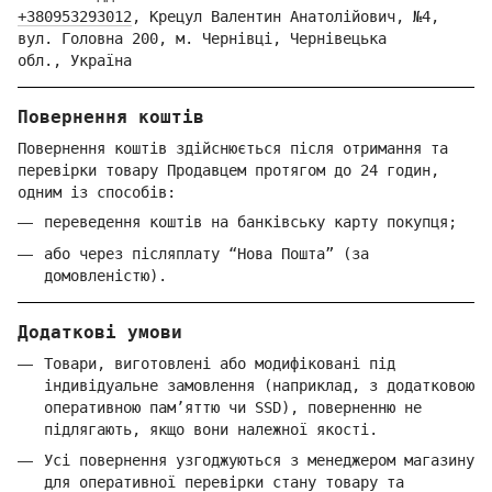
+380953293012
,
Крецул Валентин Анатолійович, №4,
вул. Головна 200, м. Чернівці,
Ч
ернівецька
обл.,
Україна
Повернення коштів
Повернення коштів здійснюється після отримання та
перевірки товару Продавцем протягом до 24 годин,
одним із способів:
переведення коштів на банківську карту покупця;
або через післяплату “Нова Пошта” (за
домовленістю).
Додаткові умови
Товари, виготовлені або модифіковані під
індивідуальне замовлення (наприклад, з додатковою
оперативною пам’яттю чи SSD), поверненню не
підлягають, якщо вони належної якості.
Усі повернення узгоджуються з менеджером магазину
для оперативної перевірки стану товару та