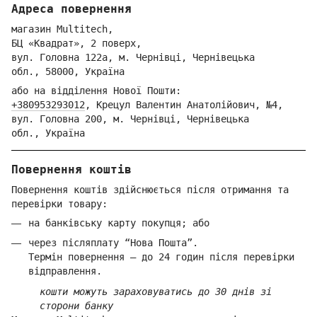
Адреса повернення
магазин Multitech,
БЦ «Квадрат», 2 поверх,
вул. Голо
вна 122
а, м. Че
рнівці,
Ч
ернівецька
обл.,
58000,
Ук
раїна
або на відділення Но
вої Пошти:
+380953293012
,
Крецул Валентин Анатолійович, №4,
вул. Головна 200, м. Чернівці,
Ч
ернівецька
обл.,
Україна
Повернення коштів
Повернення коштів здійснюється після отримання та
перевірки товару:
на банківську карту покупця; або
через післяплату “Нова Пошта”.
Термін повернення — до 24 годин після перевірки
відправлення.
кошти можуть зараховуватись до 30 днів зі
сторони банку