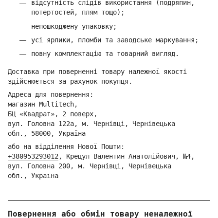
відсутність слідів використання (подряпин,
потертостей, плям тощо);
непошкоджену упаковку;
усі ярлики, пломби та заводське маркування;
повну комплектацію та товарний вигляд.
Доставка при поверненні товару належної якості
здійснюється за рахунок покупця.
Адреса для повернення:
магазин Multitech,
БЦ «Квадрат», 2 поверх,
вул. Головна 122а, м. Чернівці,
Ч
ернівецька
обл.,
58000, Україна
або на відділення Но
вої Пошти:
+380953293012
,
Кре
цул Валентин Анатолійович, №4,
вул. Головна 200, м. Чернівці,
Ч
ернівецька
обл.,
Україна
Повернення або обмін товару неналежної