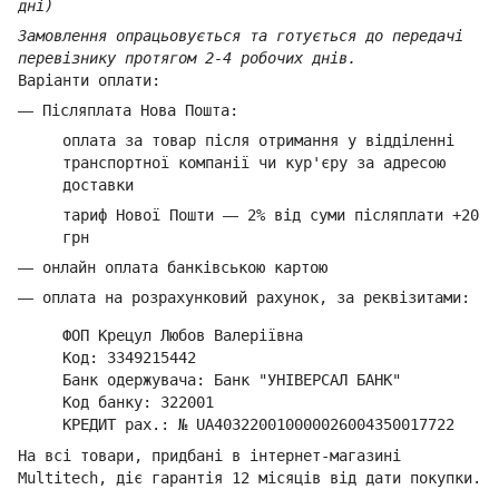
дні)
Замовлення опрацьовується та готується до передачі
перевізнику протягом 2-4 робочих днів.
Варіанти оплати:
—
Післяплата Нова Пошта:
оплата за товар
після отримання у відділенні
транспортної компанії ч
и кур'єру за адресою
доставки
тариф Нової Пошти
—
2% від суми п
ісляплати +20
грн
—
онлайн оплата банківською картою
—
оплата на розрахунковий рахунок, за реквізитами:
ФОП Крецул Любов Валеріївна
Код: 3349215442
Банк одержувача: Банк "УНІВЕРСАЛ БАНК"
Код банку: 322001
КРЕДИТ рах.: № UA403220010000026004350017722
На всі товари, придбані в інтернет-магазині
Multitech, діє гарантія 12 місяців від дати покупки.