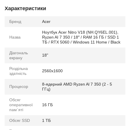
Характеристики
Бренд
Acer
Ноутбук Acer Nitro V18 (NH.QY6EL.001),
Назва
Ryzen AI 7 350 / 18″ / RAM 16 ГБ / SSD 1
ТБ / RTX 5060 / Windows 11 Home / Black
Діагональ
18"
екрану
Роздільна
2560x1600
здатність
8-ядерний AMD Ryzen Al 7 350 (2 - 5
Процесор
ГГц)
Обсяг
оперативної
16 ГБ
пам`яті
Обсяг SSD
1 ТБ