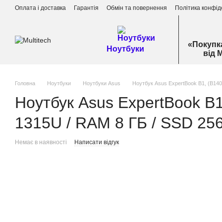
Перейти до основного контенту
Оплата і доставка
Гарантія
Обмін та повернення
Політика конфід
«Покупк
Ноутбуки
від 
Головна
Ноутбуки
Ноутбуки Asus
Ноутбук Asus ExpertBook B1, (B1403
Ноутбук Asus ExpertBook B1
1315U / RAM 8 ГБ / SSD 256 
Немає в наявності
Написати відгук