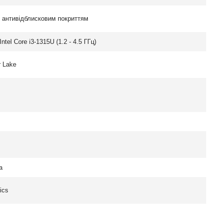
з антивідблисковим покриттям
ntel Core i3-1315U (1.2 - 4.5 ГГц)
r Lake
а
ics