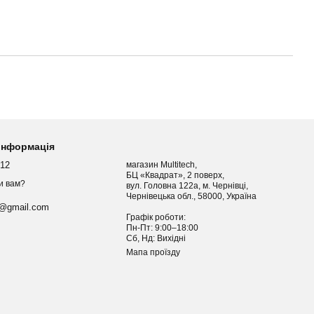
 інформація
012
магазин Multitech,
БЦ «Квадрат», 2 поверх,
и вам?
вул. Головна 122а, м. Чернівці,
Чернівецька обл., 58000, Україна
h@gmail.com
Графік роботи:
Пн-Пт: 9:00–18:00
Сб, Нд: Вихідні
Мапа проїзду