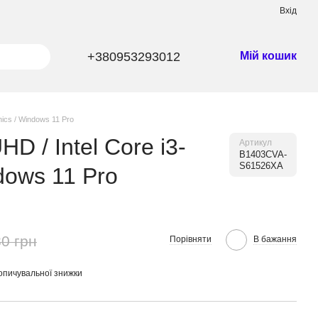
Вхід
+380953293012
Мій кошик
ics / Windows 11 Pro
 / Intel Core i3-
Артикул
B1403CVA-
S61526XA
dows 11 Pro
0 грн
Порівняти
В бажання
опичувальної знижки