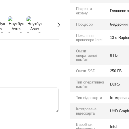
Покриття
Глянцеве 
екрану
Процесор
6-ядерний I
Покоління
13-е Rapto
процесора Intel
Обсяг
оперативної
8 ГБ
пам`яті
Обсяг SSD
256 ГБ
Тип оперативної
DDR5
пам`яті
Тип відеокарти
Інтегрован
Інтегрована
UHD Graph
відеокарта
Виробник
Intel
відеокарти