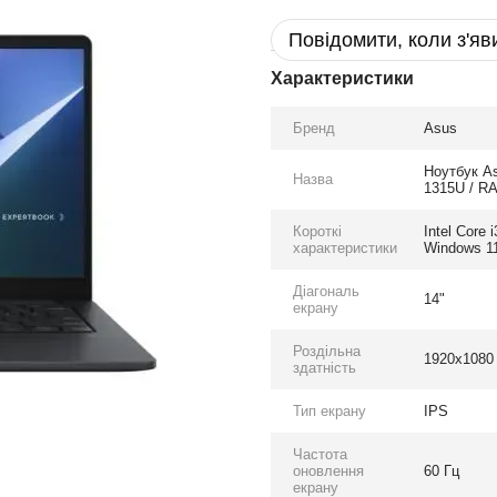
Повідомити, коли з'яв
Характеристики
Бренд
Asus
Ноутбук As
Назва
1315U / RA
Короткі
Intel Core
характеристики
Windows 11
Діагональ
14"
екрану
Роздільна
1920x1080
здатність
Тип екрану
IPS
Частота
оновлення
60 Гц
екрану