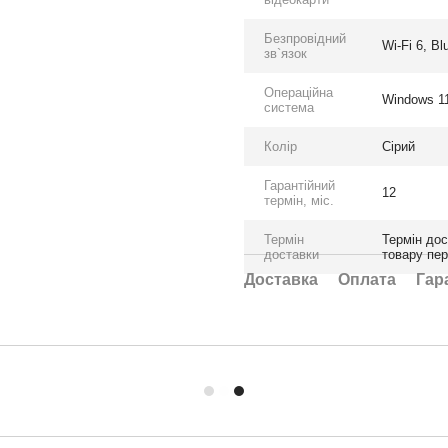
Безпровідний
Wi-Fi 6, Bl
зв`язок
Операційна
Windows 11
система
Колір
Сірий
Гарантійний
12
термін, міс.
Термін
Термін дос
доставки
товару пе
Доставка
Оплата
Гар