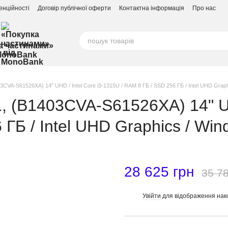
енційності
Договір публічної оферти
Контактна інформація
Про нас
а частинами»
MonoBank
CVA-S61526XA) 14" UHD / Intel Core i3-1315U / RAM 8 ГБ / SSD 256 ГБ / Intel UHD Graph
, (B1403CVA-S61526XA) 14" UHD
ГБ / Intel UHD Graphics / Win
28 625 грн
35 78
Увійти
для відображення нак
%