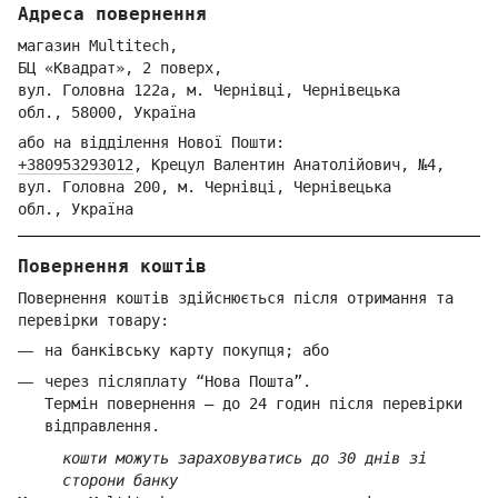
Адреса повернення
магазин Multitech,
БЦ «Квадрат», 2 поверх,
вул. Голо
вна 122
а, м. Че
рнівці,
Ч
ернівецька
обл.,
58000,
Ук
раїна
або на відділення Но
вої Пошти:
+380953293012
,
Крецул Валентин Анатолійович, №4,
вул. Головна 200, м. Чернівці,
Ч
ернівецька
обл.,
Україна
Повернення коштів
Повернення коштів здійснюється після отримання та
перевірки товару:
на банківську карту покупця; або
через післяплату “Нова Пошта”.
Термін повернення — до 24 годин після перевірки
відправлення.
кошти можуть зараховуватись до 30 днів зі
сторони банку