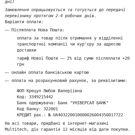
дні)
Замовлення опрацьовується та готується до передачі
перевізнику протягом 2-4 робочих днів.
Варіанти оплати:
—
Післяплата Нова Пошта:
оплата за товар
після отримання у відділенні
транспортної компанії ч
и кур'єру за адресою
доставки
тариф Нової Пошти
—
2% від суми п
ісляплати +20
грн
—
онлайн оплата банківською картою
—
оплата на розрахунковий рахунок, за реквізитами:
ФОП Крецул Любов Валеріївна
Код: 3349215442
Банк одержувача: Банк "УНІВЕРСАЛ БАНК"
Код банку: 322001
КРЕДИТ рах.: № UA403220010000026004350017722
На всі товари, придбані в інтернет-магазині
Multitech, діє гарантія 12 місяців від дати покупки.