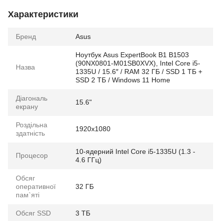
Характеристики
Бренд
Asus
Ноутбук Asus ExpertBook B1 B1503
(90NX0801-M01SB0XVX), Intel Core i5-
Назва
1335U / 15.6″ / RAM 32 ГБ / SSD 1 ТБ +
SSD 2 ТБ / Windows 11 Home
Діагональ
15.6"
екрану
Роздільна
1920x1080
здатність
10-ядерний Intel Core i5-1335U (1.3 -
Процесор
4.6 ГГц)
Обсяг
оперативної
32 ГБ
пам`яті
Обсяг SSD
3 ТБ