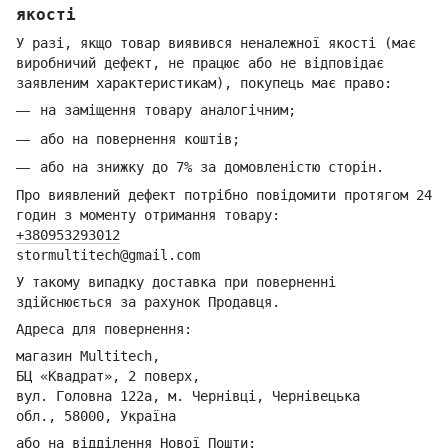
якості
У разі, якщо товар виявився неналежної якості (має
виробничий дефект, не працює або не відповідає
заявленим характеристикам), покупець має право:
на заміщення товару аналогічним;
або на повернення коштів;
або на знижку до 7% за домовленістю сторін.
Про виявлений дефект потрібно повідомити протягом 24
годин з моменту отримання товару:
+380953293012
stormultitech@gmai
l.com
У такому випадку доставка при поверненні
здійснюється за рахунок Продавця.
Адреса для повернення:
магазин Multitech,
БЦ «Квадрат», 2 поверх,
вул. Головна 122а, м. Чернівці,
Ч
ернівецька
обл.,
58000, Україна
або на відділення Но
вої Пошти: