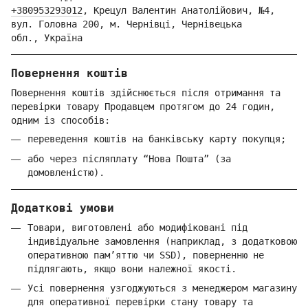
+380953293012
,
Крецул Валентин Анатолійович, №4,
вул. Головна 200, м. Чернівці,
Ч
ернівецька
обл.,
Україна
Повернення коштів
Повернення коштів здійснюється після отримання та
перевірки товару Продавцем протягом до 24 годин,
одним із способів:
переведення коштів на банківську карту покупця;
або через післяплату “Нова Пошта” (за
домовленістю).
Додаткові умови
Товари, виготовлені або модифіковані під
індивідуальне замовлення (наприклад, з додатковою
оперативною пам’яттю чи SSD), поверненню не
підлягають, якщо вони належної якості.
Усі повернення узгоджуються з менеджером магазину
для оперативної перевірки стану товару та