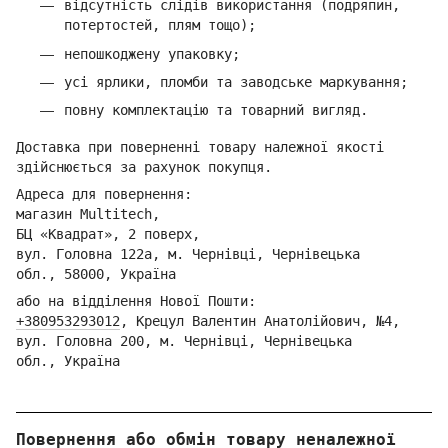
відсутність слідів використання (подряпин,
потертостей, плям тощо);
непошкоджену упаковку;
усі ярлики, пломби та заводське маркування;
повну комплектацію та товарний вигляд.
Доставка при поверненні товару належної якості
здійснюється за рахунок покупця.
Адреса для повернення:
магазин Multitech,
БЦ «Квадрат», 2 поверх,
вул. Головна 122а, м. Чернівці,
Ч
ернівецька
обл.,
58000, Україна
або на відділення Но
вої Пошти:
+380953293012
,
Кре
цул Валентин Анатолійович, №4,
вул. Головна 200, м. Чернівці,
Ч
ернівецька
обл.,
Україна
Повернення або обмін товару неналежної