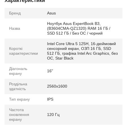
Характеристики
Бренд
Asus
Ноутбук Asus ExpertBook B3,
Назва
(B3604CMA-QZ1320) RAM 16 ГБ /
SSD 512 ГБ / Без ОС / чорний
Intel Core Ultra 5 125H, 16-дюймовий
Короткі
сенсорний екран, ОЗП 16 ГБ, SSD
характеристики
512 ГБ, графіка Intel Arc Graphics, без
ОС, Star Black
Діагональ
16"
екрану
Роздільна
2560x1600
здатність
Тип екрану
IPS
Частота
оновлення
120 Гц
екрану