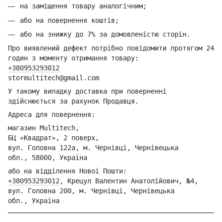
на заміщення товару аналогічним;
або на повернення коштів;
або на знижку до 7% за домовленістю сторін.
Про виявлений дефект потрібно повідомити протягом 24
годин з моменту отримання товару:
+380953293012
stormultitech@gmai
l.com
У такому випадку доставка при поверненні
здійснюється за рахунок Продавця.
Адреса для повернення:
магазин Multitech,
БЦ «Квадрат», 2 поверх,
вул. Головна 122а, м. Чернівці,
Ч
ернівецька
обл.,
58000, Україна
або на відділення Но
вої Пошти:
+380953293012
,
Крецул Валентин Анатолійович, №4,
вул. Головна 200, м. Чернівці,
Ч
ернівецька
обл.,
Україна