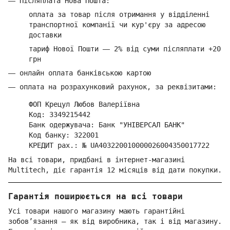
—
Післяплата Нова Пошта:
оплата за товар
після отримання у відділенні
транспортної компанії ч
и кур'єру за адресою
доставки
тариф Нової Пошти
—
2% від суми п
ісляплати +20
грн
—
онлайн оплата банківською картою
—
оплата на розрахунковий рахунок, за реквізитами:
ФОП Крецул Любов Валеріївна
Код: 3349215442
Банк одержувача: Банк "УНІВЕРСАЛ БАНК"
Код банку: 322001
КРЕДИТ рах.: № UA403220010000026004350017722
На всі товари, придбані в інтернет-магазині
Multitech, діє гарантія 12 місяців від дати покупки.
Гарантія поширюється на всі товари
Усі товари нашого магазину мають гарантійні
зобов’язання — як від виробника, так і від магазину.