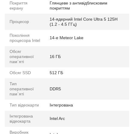
Покриття
Глянцеве з антивідблисковим
екрану
покриттям
14-ядерний Intel Core Ultra 5 125H
Процесор
(1.2 - 4.5 ГГц)
Покоління
14-e Meteor Lake
процесора Intel
Обсяг
оперативної
16 ГБ
пам`яті
Обсяг SSD
512 ГБ
Тип
оперативної
DDR5
пам`яті
Тип відеокарти
Інтегрована
Інтегрована
Intel Arc
відеокарта
Виробник