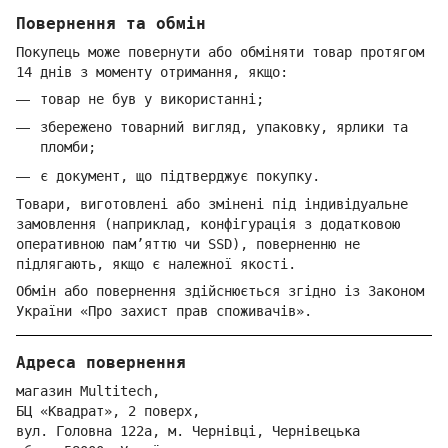
Повернення та обмін
Покупець може повернути або обміняти товар протягом
14 днів з моменту отримання, якщо:
товар не був у використанні;
збережено товарний вигляд, упаковку, ярлики та
пломби;
є документ, що підтверджує покупку.
Товари, виготовлені або змінені під індивідуальне
замовлення (наприклад, конфігурація з додатковою
оперативною пам’яттю чи SSD), поверненню не
підлягають, якщо є належної якості.
Обмін або повернення здійснюється згідно із Законом
України «Про захист прав споживачів».
Адреса повернення
магазин Multitech,
БЦ «Квадрат», 2 поверх,
вул. Голо
вна 122
а, м. Че
рнівці,
Ч
ернівецька