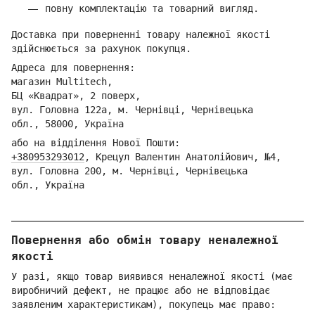
повну комплектацію та товарний вигляд.
Доставка при поверненні товару належної якості
здійснюється за рахунок покупця.
Адреса для повернення:
магазин Multitech,
БЦ «Квадрат», 2 поверх,
вул. Головна 122а, м. Чернівці,
Ч
ернівецька
обл.,
58000, Україна
або на відділення Но
вої Пошти:
+380953293012
,
Кре
цул Валентин Анатолійович, №4,
вул. Головна 200, м. Чернівці,
Ч
ернівецька
обл.,
Україна
Повернення або обмін товару неналежної
якості
У разі, якщо товар виявився неналежної якості (має
виробничий дефект, не працює або не відповідає
заявленим характеристикам), покупець має право: