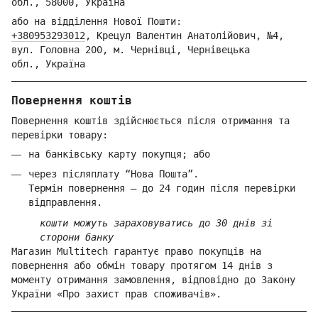
обл.,
58000,
Ук
раїна
або на відділення Но
вої Пошти:
+380953293012
,
Крецул Валентин Анатолійович, №4,
вул. Головна 200, м. Чернівці,
Ч
ернівецька
обл.,
Україна
Повернення коштів
Повернення коштів здійснюється після отримання та
перевірки товару:
на банківську карту покупця; або
через післяплату “Нова Пошта”.
Термін повернення — до 24 годин після перевірки
відправлення.
кошти можуть зараховуватись до 30 днів зі
сторони банку
Магазин Multitech гарантує право покупців на
повернення або обмін товару протягом 14 днів з
моменту отримання замовлення, відповідно до Закону
України «Про захист прав споживачів».