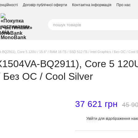
енційності
Договір публічної оферти
Контактна інформація
Про нас
а частинами»
MonoBank
Q2911), Core 5 120U / 15.6″ / RAM 16 ГБ / SSD 512 ГБ / Intel Graphics / Без ОС / Cool S
X1504VA-BQ2911), Core 5 120U 
 Без ОС / Cool Silver
37 621 грн
45 90
Увійти
для відображення нак
%