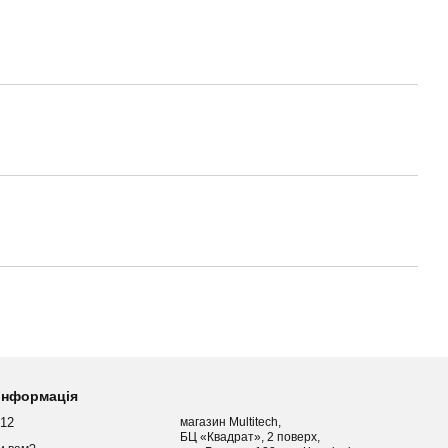
 інформація
012
магазин Multitech,
БЦ «Квадрат», 2 поверх,