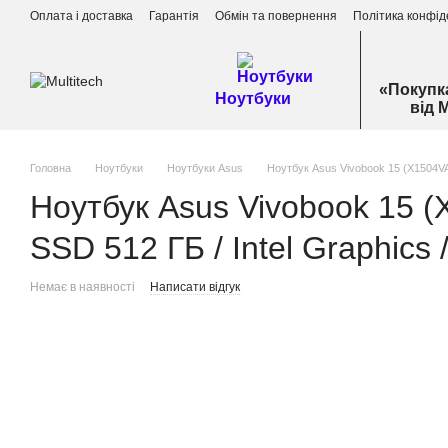
Перейти до основного контенту
Оплата і доставка
Гарантія
Обмін та повернення
Політика конфід
«Покупк
Ноутбуки
від 
Головна
Ноутбуки
Ноутбуки Asus
Ноутбук Asus Vivobook 15 (X1504VA-B
Ноутбук Asus Vivobook 15 (
SSD 512 ГБ / Intel Graphics /
Немає в наявності
Написати відгук