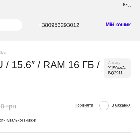
Вхід
+380953293012
Мій кошик
ilver
/ 15.6″ / RAM 16 ГБ /
Артикул
X1504VA-
BQ2911
0 грн
Порівняти
В бажання
опичувальної знижки