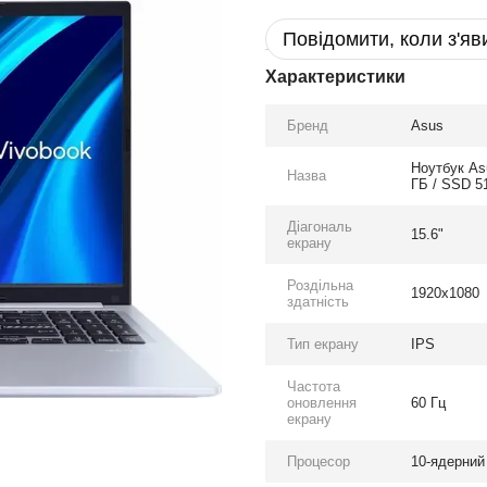
Повідомити, коли з'яв
Характеристики
Бренд
Asus
Ноутбук As
Назва
ГБ / SSD 51
Діагональ
15.6"
екрану
Роздільна
1920x1080
здатність
Тип екрану
IPS
Частота
оновлення
60 Гц
екрану
Процесор
10-ядерний 