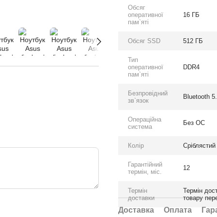
Обсяг
оперативної
16 ГБ
пам`яті
Обсяг SSD
512 ГБ
Тип
оперативної
DDR4
пам`яті
Безпровідний
Bluetooth 5.
зв`язок
Операційна
Без ОС
система
Колір
Сріблястий
Гарантійний
12
термін, міс.
Термін
Термін дост
доставки
товару пер
Доставка
Оплата
Гар