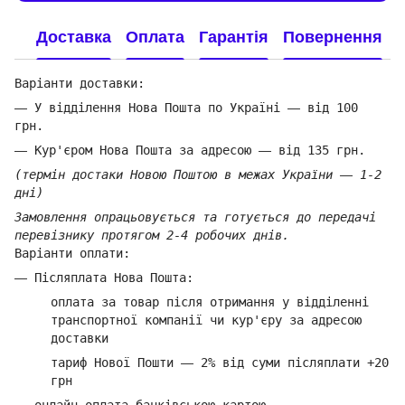
Доставка
Оплата
Гарантія
Повернення
Варіанти доставки:
—
У відділення Нова Пошта по Україні
—
від 100
грн.
—
Кур'єром Нова Пошта за адресою
—
від 135 грн.
(термін достаки Новою Поштою в межах України
—
1-2
дні)
Замовлення опрацьовується та готується до передачі
перевізнику протягом 2-4 робочих днів.
Варіанти оплати:
—
Післяплата Нова Пошта:
оплата за товар
після отримання у відділенні
транспортної компанії ч
и кур'єру за адресою
доставки
тариф Нової Пошти
—
2% від суми п
ісляплати +20
грн
—
онлайн оплата банківською картою