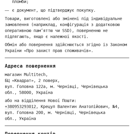
пломби;
є документ, що підтверджує покупку.
Товари, виготовлені або змінені під індивідуальне
замовлення (наприклад, конфігурація з додатковою
оперативною пам’яттю чи SSD), поверненню не
підлягають, якщо є належної якості.
Обмін або повернення здійснюється згідно із Законом
України «Про захист прав споживачів».
Адреса повернення
магазин Multitech,
БЦ «Квадрат», 2 поверх,
вул. Голо
вна 122
а, м. Че
рнівці,
Ч
ернівецька
обл.,
58000,
Ук
раїна
або на відділення Но
вої Пошти:
+380953293012
,
Крецул Валентин Анатолійович, №4,
вул. Головна 200, м. Чернівці,
Ч
ернівецька
обл.,
Україна
Повернення коштів