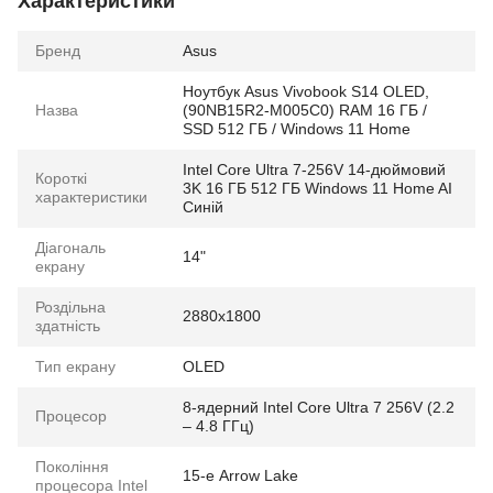
Характеристики
Бренд
Asus
Ноутбук Asus Vivobook S14 OLED,
Назва
(90NB15R2-M005C0) RAM 16 ГБ /
SSD 512 ГБ / Windows 11 Home
Intel Core Ultra 7-256V 14-дюймовий
Короткі
3K 16 ГБ 512 ГБ Windows 11 Home AI
характеристики
Синій
Діагональ
14"
екрану
Роздільна
2880x1800
здатність
Тип екрану
OLED
8-ядерний Intel Core Ultra 7 256V (2.2
Процесор
– 4.8 ГГц)
Покоління
15-е Arrow Lake
процесора Intel