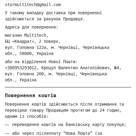
stormultitech@gmai
l.com
У такому випадку доставка при поверненні
здійснюється за рахунок Продавця.
Адреса для повернення:
магазин Multitech,
БЦ «Квадрат», 2 поверх,
вул. Головна 122а, м. Чернівці,
Ч
ернівецька
обл.,
58000, Україна
або на відділення Но
вої Пошти:
+380953293012
,
Крецул Валентин Анатолійович, №4,
вул. Головна 200, м. Чернівці,
Ч
ернівецька
обл.,
Україна
Повернення коштів
Повернення коштів здійснюється після отримання та
перевірки товару Продавцем протягом до 24 годин,
одним із способів:
переведення коштів на банківську карту покупця;
або через післяплату “Нова Пошта” (за