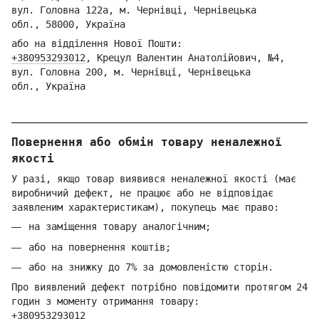
вул. Головна 122а, м. Чернівці,
Ч
ернівецька
обл.,
58000, Україна
або на відділення Но
вої Пошти:
+380953293012
,
Кре
цул Валентин Анатолійович, №4,
вул. Головна 200, м. Чернівці,
Ч
ернівецька
обл.,
Україна
Повернення або обмін товару неналежної
якості
У разі, якщо товар виявився неналежної якості (має
виробничий дефект, не працює або не відповідає
заявленим характеристикам), покупець має право:
на заміщення товару аналогічним;
або на повернення коштів;
або на знижку до 7% за домовленістю сторін.
Про виявлений дефект потрібно повідомити протягом 24
годин з моменту отримання товару:
+380953293012