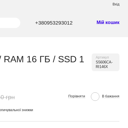
Вхід
+380953293012
Мій кошик
/ RAM 16 ГБ / SSD 1
Артикул
S5606CA-
RI146X
0 грн
Порівняти
В бажання
опичувальної знижки