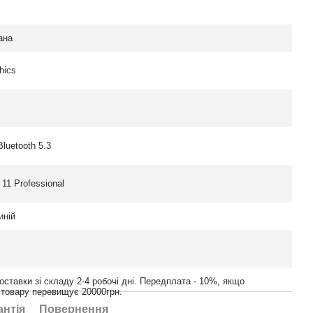
ана
hics
Bluetooth 5.3
11 Professional
иній
оставки зі складу 2-4 робочі дні. Передплата - 10%, якщо
 товару перевищує 20000грн.
антія
Повернення