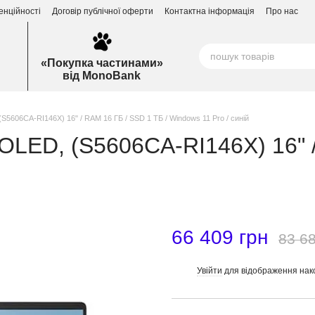
енційності
Договір публічної оферти
Контактна інформація
Про нас
«Покупка частинами»
від MonoBank
S5606CA-RI146X) 16" / RAM 16 ГБ / SSD 1 ТБ / Windows 11 Pro / синій
 OLED, (S5606CA-RI146X) 16" 
66 409 грн
83 68
Увійти
для відображення нак
%