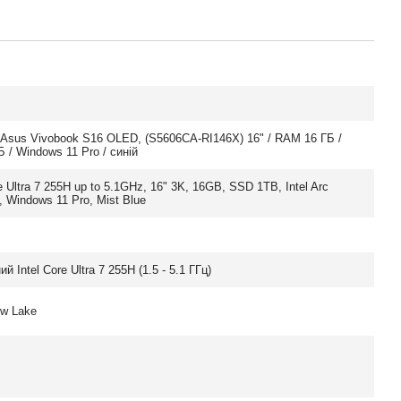
Asus Vivobook S16 OLED, (S5606CA-RI146X) 16" / RAM 16 ГБ /
 / Windows 11 Pro / синій
re Ultra 7 255H up to 5.1GHz, 16" 3K, 16GB, SSD 1TB, Intel Arc
, Windows 11 Pro, Mist Blue
й Intel Core Ultra 7 255H (1.5 - 5.1 ГГц)
ow Lake