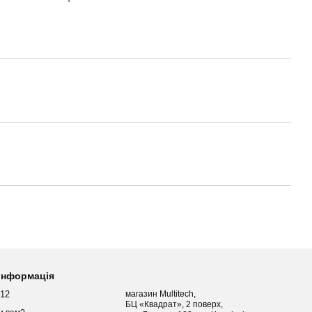
 інформація
012
магазин Multitech,
БЦ «Квадрат», 2 поверх,