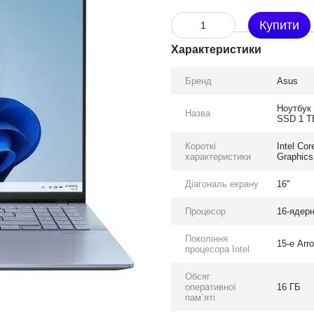
Купити
Характеристики
Бренд
Asus
Ноутбук 
Назва
SSD 1 ТБ
Короткі
Intel Co
характеристики
Graphics
Діагональ екрану
16"
Процесор
16-ядерни
Покоління
15-е Arr
процесора Intel
Обсяг
оперативної
16 ГБ
пам`яті