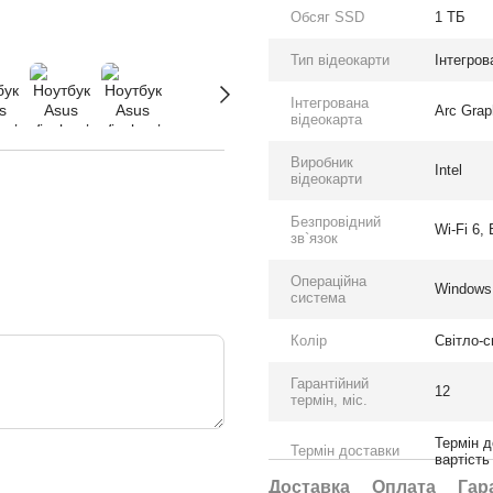
Обсяг SSD
1 ТБ
Тип відеокарти
Інтегров
Інтегрована
Arc Grap
відеокарта
Виробник
Intel
відеокарти
Безпровідний
Wi-Fi 6, 
зв`язок
Операційна
Windows 
система
Колір
Світло-с
Гарантійний
12
термін, міс.
Термін д
Термін доставки
вартість
Доставка
Оплата
Гар