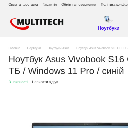
Перейти до основного контенту
Оплата і доставка
Гарантія
Обмін та повернення
Політика конфід
Ноутбуки
Головна
Ноутбуки
Ноутбуки Asus
Ноутбук Asus Vivobook S16 OLED, (
Ноутбук Asus Vivobook S16
ТБ / Windows 11 Pro / синій
В наявності
Написати відгук