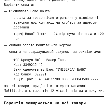
Варіанти оплати:
—
Післяплата Нова Пошта:
оплата за товар
після отримання у відділенні
транспортної компанії ч
и кур'єру за адресою
доставки
тариф Нової Пошти
—
2% від суми п
ісляплати +20
грн
—
онлайн оплата банківською картою
—
оплата на розрахунковий рахунок, за реквізитами:
ФОП Крецул Любов Валеріївна
Код: 3349215442
Банк одержувача: Банк "УНІВЕРСАЛ БАНК"
Код банку: 322001
КРЕДИТ рах.: № UA403220010000026004350017722
На всі товари, придбані в інтернет-магазині
Multitech, діє гарантія 12 місяців від дати покупки.
Гарантія поширюється на всі товари