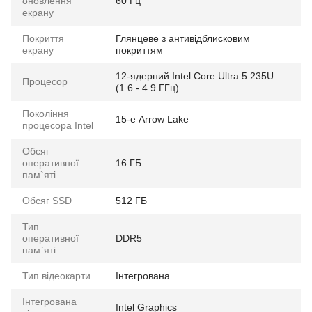
оновлення
60 Гц
екрану
Покриття
Глянцеве з антивідблисковим
екрану
покриттям
12-ядерний Intel Core Ultra 5 235U
Процесор
(1.6 - 4.9 ГГц)
Покоління
15-е Arrow Lake
процесора Intel
Обсяг
оперативної
16 ГБ
пам`яті
Обсяг SSD
512 ГБ
Тип
оперативної
DDR5
пам`яті
Тип відеокарти
Інтегрована
Інтегрована
Intel Graphics