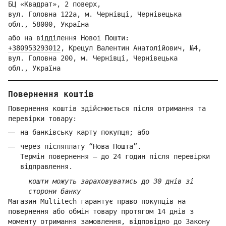
БЦ «Квадрат», 2 поверх,
вул. Голо
вна 122
а, м. Че
рнівці,
Ч
ернівецька
обл.,
58000,
Ук
раїна
або на відділення Но
вої Пошти:
+380953293012
,
Крецул Валентин Анатолійович, №4,
вул. Головна 200, м. Чернівці,
Ч
ернівецька
обл.,
Україна
Повернення коштів
Повернення коштів здійснюється після отримання та
перевірки товару:
на банківську карту покупця; або
через післяплату “Нова Пошта”.
Термін повернення — до 24 годин після перевірки
відправлення.
кошти можуть зараховуватись до 30 днів зі
сторони банку
Магазин Multitech гарантує право покупців на
повернення або обмін товару протягом 14 днів з
моменту отримання замовлення, відповідно до Закону