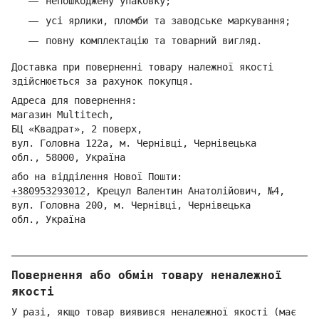
непошкоджену упаковку;
усі ярлики, пломби та заводське маркування;
повну комплектацію та товарний вигляд.
Доставка при поверненні товару належної якості
здійснюється за рахунок покупця.
Адреса для повернення:
магазин Multitech,
БЦ «Квадрат», 2 поверх,
вул. Головна 122а, м. Чернівці,
Ч
ернівецька
обл.,
58000, Україна
або на відділення Но
вої Пошти:
+380953293012
,
Кре
цул Валентин Анатолійович, №4,
вул. Головна 200, м. Чернівці,
Ч
ернівецька
обл.,
Україна
Повернення або обмін товару неналежної
якості
У разі, якщо товар виявився неналежної якості (має