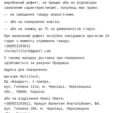
виробничий дефект, не працює або не відповідає
заявленим характеристикам), покупець має право:
на заміщення товару аналогічним;
або на повернення коштів;
або на знижку до 7% за домовленістю сторін.
Про виявлений дефект потрібно повідомити протягом 24
годин з моменту отримання товару:
+380953293012
stormultitech@gmai
l.com
У такому випадку доставка при поверненні
здійснюється за рахунок Продавця.
Адреса для повернення:
магазин Multitech,
БЦ «Квадрат», 2 поверх,
вул. Головна 122а, м. Чернівці,
Ч
ернівецька
обл.,
58000, Україна
або на відділення Но
вої Пошти:
+380953293012
,
Крецул Валентин Анатолійович, №4,
вул. Головна 200, м. Чернівці,
Ч
ернівецька