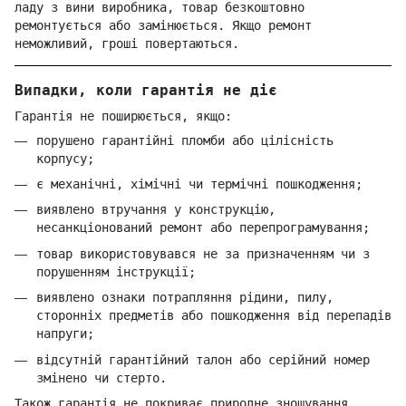
ладу з вини виробника, товар безкоштовно
ремонтується або замінюється. Якщо ремонт
неможливий, гроші повертаються.
Випадки, коли гарантія не діє
Гарантія не поширюється, якщо:
порушено гарантійні пломби або цілісність
корпусу;
є механічні, хімічні чи термічні пошкодження;
виявлено втручання у конструкцію,
несанкціонований ремонт або перепрограмування;
товар використовувався не за призначенням чи з
порушенням інструкції;
виявлено ознаки потрапляння рідини, пилу,
сторонніх предметів або пошкодження від перепадів
напруги;
відсутній гарантійний талон або серійний номер
змінено чи стерто.
Також гарантія не покриває природне зношування