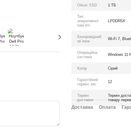
Обсяг SSD
1 ТБ
Тип
оперативної
LPDDR5X
пам`яті
Безпровідний
Wi-Fi 7, Blue
зв`язок
Операційна
Windows 11 P
система
Колір
Сірий
Гарантійний
12
термін, міс.
Термін
Термін доста
доставки
товару пере
Доставка
Оплата
Гар