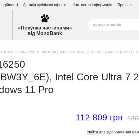
енційності
Договір публічної оферти
Контактна інформація
Про нас
«Покупка частинами»
від MonoBank
(PB16250_FU7265U32GB1TBW3Y_6E), Intel Core Ultra 7 265U / 16″ / RAM 32 ГБ / SSD 1 ТБ
B16250
Y_6E), Intel Core Ultra 7 26
dows 11 Pro
112 809 грн
136
Увійти
для відображення нак
%