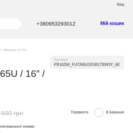
Вхід
+380953293012
Мій кошик
 / Windows 11 Pro
Артикул
PB16250_FU7265U32GB1TBW3Y_6E
5U / 16″ /
 500 грн
Порівняти
В бажання
опичувальної знижки