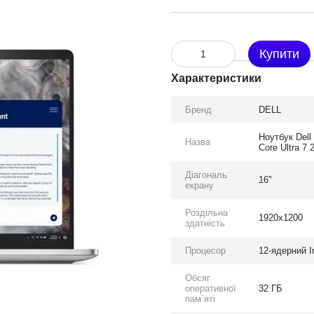
Купити
Характеристики
Бренд
DELL
Ноутбук Del
Назва
Core Ultra 7
Діагональ
16"
екрану
Роздільна
1920x1200
здатність
Процесор
12-ядерний In
Обсяг
оперативної
32 ГБ
пам`яті