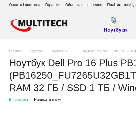
Перейти до основного контенту
Оплата і доставка
Гарантія
Обмін та повернення
Політика конфід
Ноутбуки
Головна
Ноутбуки
Ноутбуки DELL
Ноутбук Dell Pro 16 Plus PB16250 
Ноутбук Dell Pro 16 Plus P
(PB16250_FU7265U32GB1TBW3
RAM 32 ГБ / SSD 1 ТБ / Win
В наявності
Написати відгук