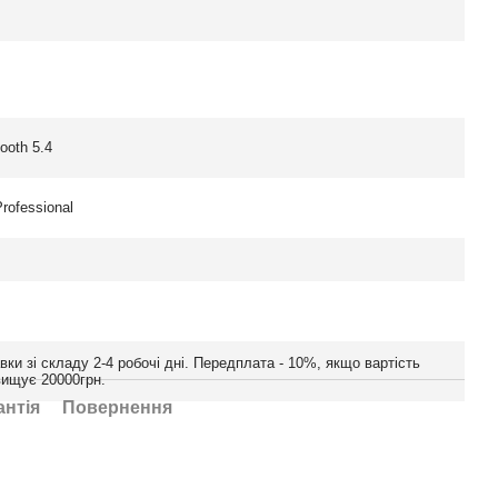
tooth 5.4
rofessional
вки зі складу 2-4 робочі дні. Передплата - 10%, якщо вартість
вищує 20000грн.
антія
Повернення