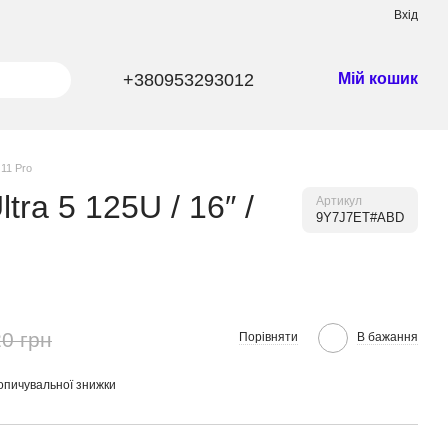
Вхід
+380953293012
Мій кошик
 11 Pro
ra 5 125U / 16″ /
Артикул
9Y7J7ET#ABD
0 грн
Порівняти
В бажання
опичувальної знижки