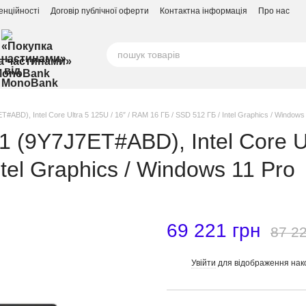
енційності
Договір публічної оферти
Контактна інформація
Про нас
а частинами»
MonoBank
BD), Intel Core Ultra 5 125U / 16″ / RAM 16 ГБ / SSD 512 ГБ / Intel Graphics / Windows
(9Y7J7ET#ABD), Intel Core Ult
tel Graphics / Windows 11 Pro
69 221 грн
87 22
Увійти
для відображення нак
%