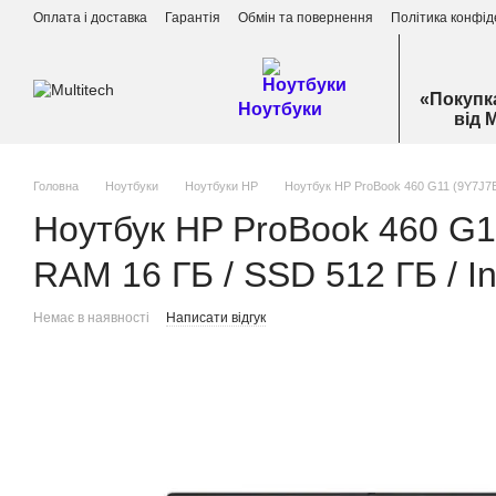
Перейти до основного контенту
Оплата і доставка
Гарантія
Обмін та повернення
Політика конфід
«Покупк
Ноутбуки
від 
Головна
Ноутбуки
Ноутбуки HP
Ноутбук HP ProBook 460 G11 (9Y7J7ET#A
Ноутбук HP ProBook 460 G11 
RAM 16 ГБ / SSD 512 ГБ / In
Немає в наявності
Написати відгук