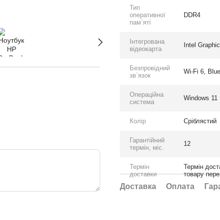
Тип
оперативної
DDR4
пам`яті
Інтегрована
Intel Graphi
відеокарта
Безпровідний
Wi-Fi 6, Blu
зв`язок
Операційна
Windows 11 
система
Колір
Сріблястий
Гарантійний
12
термін, міс.
Термін
Термін дост
доставки
товару пере
Доставка
Оплата
Гар