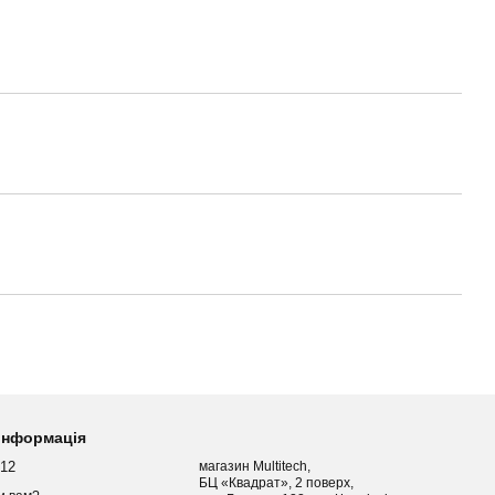
 інформація
012
магазин Multitech,
БЦ «Квадрат», 2 поверх,