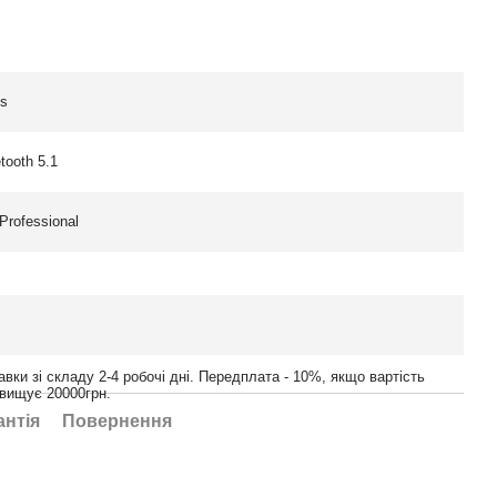
cs
etooth 5.1
Professional
авки зі складу 2-4 робочі дні. Передплата - 10%, якщо вартість
вищує 20000грн.
антія
Повернення