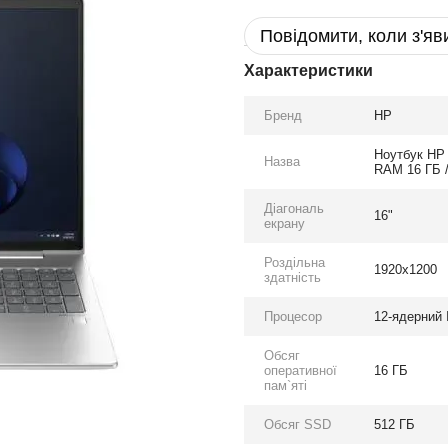
Повідомити, коли з'яв
Характеристики
Бренд
HP
Ноутбук HP 
Назва
RAM 16 ГБ /
Діагональ
16"
екрану
Роздільна
1920x1200
здатність
Процесор
12-ядерний I
Обсяг
оперативної
16 ГБ
пам`яті
Обсяг SSD
512 ГБ