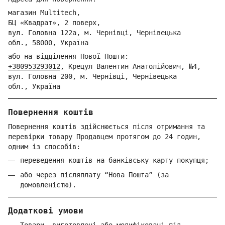
магазин Multitech,
БЦ «Квадрат», 2 поверх,
вул. Головна 122а, м. Чернівці,
Ч
ернівецька
обл.,
58000, Україна
або на відділення Но
вої Пошти:
+380953293012
,
Крецул Валентин Анатолійович, №4,
вул. Головна 200, м. Чернівці,
Ч
ернівецька
обл.,
Україна
Повернення коштів
Повернення коштів здійснюється після отримання та
перевірки товару Продавцем протягом до 24 годин,
одним із способів:
переведення коштів на банківську карту покупця;
або через післяплату “Нова Пошта” (за
домовленістю).
Додаткові умови
Товари, виготовлені або модифіковані під