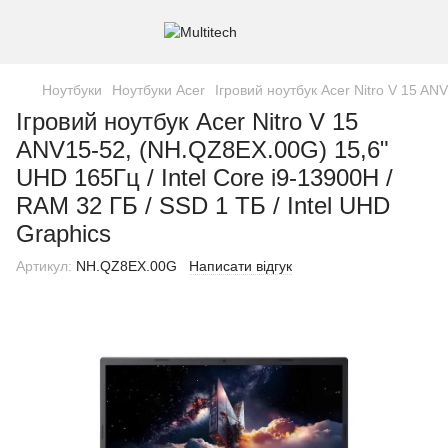
Ноутбуки
Ноутбуки Acer
Ігровий ноутбук Acer Nitro V 15 AN
Ігровий ноутбук Acer Nitro V 15
ANV15-52, (NH.QZ8EX.00G) 15,6"
UHD 165Гц / Intel Core i9-13900H /
RAM 32 ГБ / SSD 1 ТБ / Intel UHD
Graphics
Артикул:
NH.QZ8EX.00G
Написати відгук