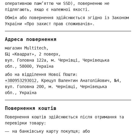
оперативною пам’яттю чи SSD), поверненню не
підлягають, якщо є належної якості.
Обмін або повернення здійснюється згідно із Законом
України «Про захист прав споживачів».
Адреса повернення
магазин Multitech,
БЦ «Квадрат», 2 поверх,
вул. Голо
вна 122
а, м. Че
рнівці,
Ч
ернівецька
обл.,
58000,
Ук
раїна
або на відділення Но
вої Пошти:
+380953293012
,
Крецул Валентин Анатолійович, №4,
вул. Головна 200, м. Чернівці,
Ч
ернівецька
обл.,
Україна
Повернення коштів
Повернення коштів здійснюється після отримання та
перевірки товару:
на банківську карту покупця; або