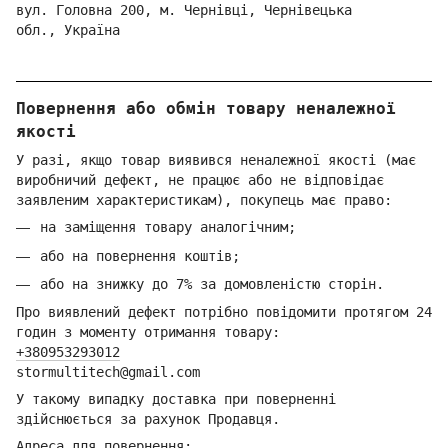
вул. Головна 200, м. Чернівці,
Ч
ернівецька
обл.,
Україна
Повернення або обмін товару неналежної
якості
У разі, якщо товар виявився неналежної якості (має
виробничий дефект, не працює або не відповідає
заявленим характеристикам), покупець має право:
на заміщення товару аналогічним;
або на повернення коштів;
або на знижку до 7% за домовленістю сторін.
Про виявлений дефект потрібно повідомити протягом 24
годин з моменту отримання товару:
+380953293012
stormultitech@gmai
l.com
У такому випадку доставка при поверненні
здійснюється за рахунок Продавця.
Адреса для повернення: