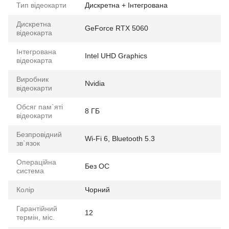
Тип відеокарти
Дискретна + Інтегрована
Дискретна
GeForce RTX 5060
відеокарта
Інтегрована
Intel UHD Graphics
відеокарта
Виробник
Nvidia
відеокарти
Обсяг пам`яті
8 ГБ
відеокарти
Безпровідний
Wi-Fi 6, Bluetooth 5.3
зв`язок
Операційна
Без ОС
система
Колір
Чорний
Гарантійний
12
термін, міс.