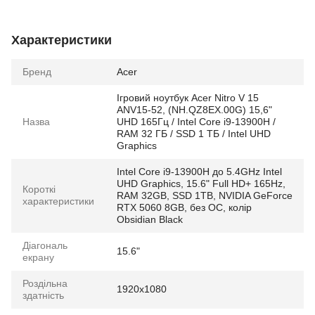
Характеристики
Бренд
Acer
Ігровий ноутбук Acer Nitro V 15
ANV15-52, (NH.QZ8EX.00G) 15,6"
Назва
UHD 165Гц / Intel Core i9-13900H /
RAM 32 ГБ / SSD 1 ТБ / Intel UHD
Graphics
Intel Core i9-13900H до 5.4GHz Intel
UHD Graphics, 15.6" Full HD+ 165Hz,
Короткі
RAM 32GB, SSD 1TB, NVIDIA GeForce
характеристики
RTX 5060 8GB, без ОС, колір
Obsidian Black
Діагональ
15.6"
екрану
Роздільна
1920x1080
здатність