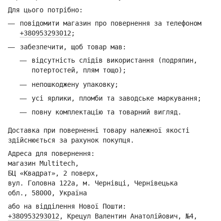
Для цього потрібно:
повідомити магазин про повернення за телефоном
+380953293012
;
забезпечити, щоб товар мав:
відсутність слідів використання (подряпин,
потертостей, плям тощо);
непошкоджену упаковку;
усі ярлики, пломби та заводське маркування;
повну комплектацію та товарний вигляд.
Доставка при поверненні товару належної якості
здійснюється за рахунок покупця.
Адреса для повернення:
магазин Multitech,
БЦ «Квадрат», 2 поверх,
вул. Головна 122а, м. Чернівці,
Ч
ернівецька
обл.,
58000, Україна
або на відділення Но
вої Пошти:
+380953293012
,
Кре
цул Валентин Анатолійович, №4,