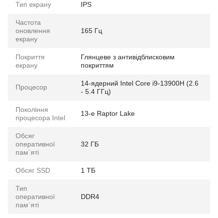
Тип екрану
IPS
Частота
оновлення
165 Гц
екрану
Покриття
Глянцеве з антивідблисковим
екрану
покриттям
14-ядерний Intel Core i9-13900H (2.6
Процесор
- 5.4 ГГц)
Покоління
13-е Raptor Lake
процесора Intel
Обсяг
оперативної
32 ГБ
пам`яті
Обсяг SSD
1 ТБ
Тип
оперативної
DDR4
пам`яті