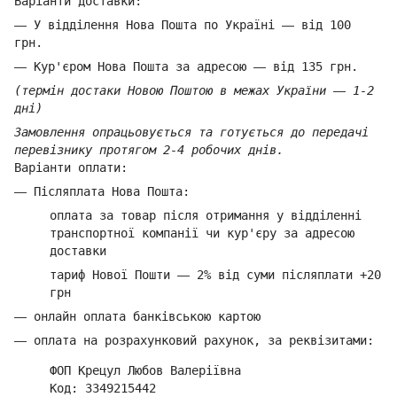
Варіанти доставки:
—
У відділення Нова Пошта по Україні
—
від 100
грн.
—
Кур'єром Нова Пошта за адресою
—
від 135 грн.
(термін достаки Новою Поштою в межах України
—
1-2
дні)
Замовлення опрацьовується та готується до передачі
перевізнику протягом 2-4 робочих днів.
Варіанти оплати:
—
Післяплата Нова Пошта:
оплата за товар
після отримання у відділенні
транспортної компанії ч
и кур'єру за адресою
доставки
тариф Нової Пошти
—
2% від суми п
ісляплати +20
грн
—
онлайн оплата банківською картою
—
оплата на розрахунковий рахунок, за реквізитами:
ФОП Крецул Любов Валеріївна
Код: 3349215442