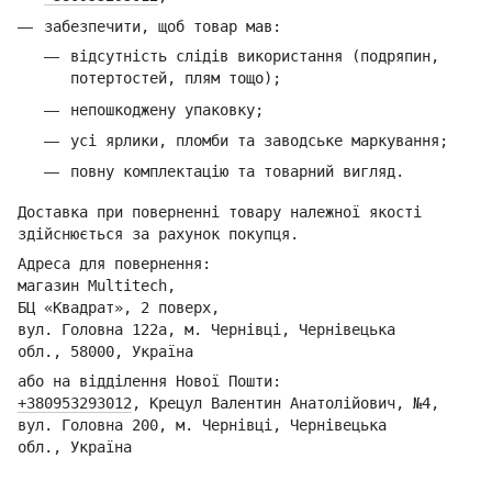
забезпечити, щоб товар мав:
відсутність слідів використання (подряпин,
потертостей, плям тощо);
непошкоджену упаковку;
усі ярлики, пломби та заводське маркування;
повну комплектацію та товарний вигляд.
Доставка при поверненні товару належної якості
здійснюється за рахунок покупця.
Адреса для повернення:
магазин Multitech,
БЦ «Квадрат», 2 поверх,
вул. Головна 122а, м. Чернівці,
Ч
ернівецька
обл.,
58000, Україна
або на відділення Но
вої Пошти:
+380953293012
,
Кре
цул Валентин Анатолійович, №4,
вул. Головна 200, м. Чернівці,
Ч
ернівецька
обл.,
Україна