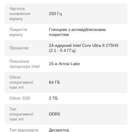
Частота
оновлення
250 Гц
екрану
Покриття
Глянцеве з антивідблисковим
екрану
покриттям
24-ядерний Intel Core Ultra 9 275HX
Процесор
(2.1 - 5.4 ГГц)
Покоління
15-е Arrow Lake
процесора Intel
Обсяг
оперативної
64 ГБ
пам`яті
Обсяг SSD
2 ТБ
Тип
оперативної
DDR5
пам`яті
Тип відеокарти
Дискретна