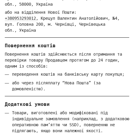
обл.,
58000, Україна
або на відділення Но
вої Пошти:
+380953293012
,
Крецул Валентин Анатолійович, №4,
вул. Головна 200, м. Чернівці,
Ч
ернівецька
обл.,
Україна
Повернення коштів
Повернення коштів здійснюється після отримання та
перевірки товару Продавцем протягом до 24 годин,
одним із способів:
переведення коштів на банківську карту покупця;
або через післяплату “Нова Пошта” (за
домовленістю).
Додаткові умови
Товари, виготовлені або модифіковані під
індивідуальне замовлення (наприклад, з додатковою
оперативною пам’яттю чи SSD), поверненню не
підлягають, якщо вони належної якості.