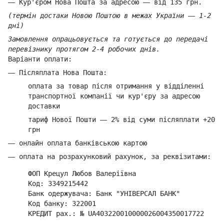
—
Кур'єром Нова Пошта за адресою
—
від 135 грн.
(термін достаки Новою Поштою в межах України
—
1-2
дні)
Замовлення опрацьовується та готується до передачі
перевізнику протягом 2-4 робочих днів.
Варіанти оплати:
—
Післяплата Нова Пошта:
оплата за товар
після отримання у відділенні
транспортної компанії ч
и кур'єру за адресою
доставки
тариф Нової Пошти
—
2% від суми п
ісляплати +20
грн
—
онлайн оплата банківською картою
—
оплата на розрахунковий рахунок, за реквізитами:
ФОП Крецул Любов Валеріївна
Код: 3349215442
Банк одержувача: Банк "УНІВЕРСАЛ БАНК"
Код банку: 322001
КРЕДИТ рах.: № UA403220010000026004350017722