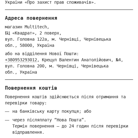
України «Про захист прав споживачів».
Адреса повернення
магазин Multitech,
БЦ «Квадрат», 2 поверх,
вул. Голо
вна 122
а, м. Че
рнівці,
Ч
ернівецька
обл.,
58000,
Ук
раїна
або на відділення Но
вої Пошти:
+380953293012
,
Крецул Валентин Анатолійович, №4,
вул. Головна 200, м. Чернівці,
Ч
ернівецька
обл.,
Україна
Повернення коштів
Повернення коштів здійснюється після отримання та
перевірки товару:
на банківську карту покупця; або
через післяплату “Нова Пошта”.
Термін повернення — до 24 годин після перевірки
відправлення.