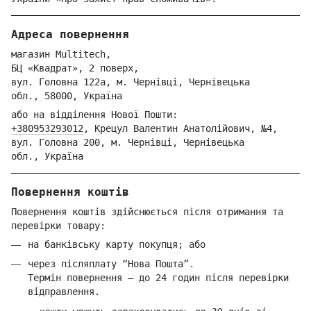
Адреса повернення
магазин Multitech,
БЦ «Квадрат», 2 поверх,
вул. Голо
вна 122
а, м. Че
рнівці,
Ч
ернівецька
обл.,
58000,
Ук
раїна
або на відділення Но
вої Пошти:
+380953293012
,
Крецул Валентин Анатолійович, №4,
вул. Головна 200, м. Чернівці,
Ч
ернівецька
обл.,
Україна
Повернення коштів
Повернення коштів здійснюється після отримання та
перевірки товару:
на банківську карту покупця; або
через післяплату “Нова Пошта”.
Термін повернення — до 24 годин після перевірки
відправлення.