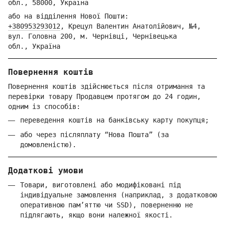
обл.,
58000, Україна
або на відділення Но
вої Пошти:
+380953293012
,
Крецул Валентин Анатолійович, №4,
вул. Головна 200, м. Чернівці,
Ч
ернівецька
обл.,
Україна
Повернення коштів
Повернення коштів здійснюється після отримання та
перевірки товару Продавцем протягом до 24 годин,
одним із способів:
переведення коштів на банківську карту покупця;
або через післяплату “Нова Пошта” (за
домовленістю).
Додаткові умови
Товари, виготовлені або модифіковані під
індивідуальне замовлення (наприклад, з додатковою
оперативною пам’яттю чи SSD), поверненню не
підлягають, якщо вони належної якості.