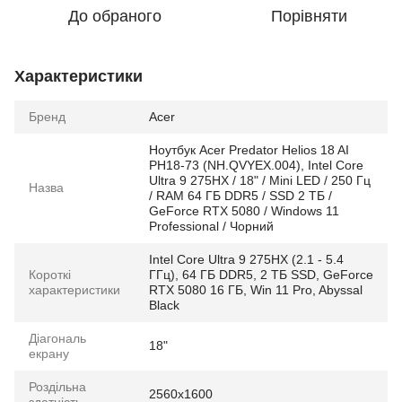
До обраного
Порівняти
Характеристики
Бренд
Acer
Ноутбук Acer Predator Helios 18 AI
PH18-73 (NH.QVYEX.004), Intel Core
Ultra 9 275HX / 18" / Mini LED / 250 Гц
Назва
/ RAM 64 ГБ DDR5 / SSD 2 ТБ /
GeForce RTX 5080 / Windows 11
Professional / Чорний
Intel Core Ultra 9 275HX (2.1 - 5.4
Короткі
ГГц), 64 ГБ DDR5, 2 ТБ SSD, GeForce
характеристики
RTX 5080 16 ГБ, Win 11 Pro, Abyssal
Black
Діагональ
18"
екрану
Роздільна
2560x1600
здатність