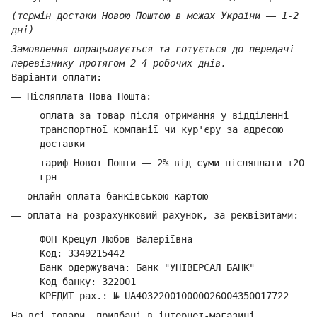
(термін достаки Новою Поштою в межах України
—
1-2
дні)
Замовлення опрацьовується та готується до передачі
перевізнику протягом 2-4 робочих днів.
Варіанти оплати:
—
Післяплата Нова Пошта:
оплата за товар
після отримання у відділенні
транспортної компанії ч
и кур'єру за адресою
доставки
тариф Нової Пошти
—
2% від суми п
ісляплати +20
грн
—
онлайн оплата банківською картою
—
оплата на розрахунковий рахунок, за реквізитами:
ФОП Крецул Любов Валеріївна
Код: 3349215442
Банк одержувача: Банк "УНІВЕРСАЛ БАНК"
Код банку: 322001
КРЕДИТ рах.: № UA403220010000026004350017722
На всі товари, придбані в інтернет-магазині