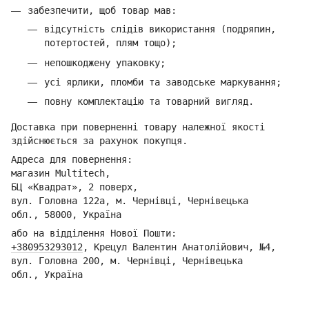
забезпечити, щоб товар мав:
відсутність слідів використання (подряпин,
потертостей, плям тощо);
непошкоджену упаковку;
усі ярлики, пломби та заводське маркування;
повну комплектацію та товарний вигляд.
Доставка при поверненні товару належної якості
здійснюється за рахунок покупця.
Адреса для повернення:
магазин Multitech,
БЦ «Квадрат», 2 поверх,
вул. Головна 122а, м. Чернівці,
Ч
ернівецька
обл.,
58000, Україна
або на відділення Но
вої Пошти:
+380953293012
,
Кре
цул Валентин Анатолійович, №4,
вул. Головна 200, м. Чернівці,
Ч
ернівецька
обл.,
Україна