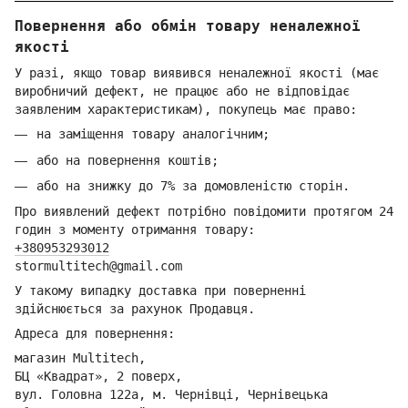
Повернення або обмін товару неналежної
якості
У разі, якщо товар виявився неналежної якості (має
виробничий дефект, не працює або не відповідає
заявленим характеристикам), покупець має право:
на заміщення товару аналогічним;
або на повернення коштів;
або на знижку до 7% за домовленістю сторін.
Про виявлений дефект потрібно повідомити протягом 24
годин з моменту отримання товару:
+380953293012
stormultitech@gmai
l.com
У такому випадку доставка при поверненні
здійснюється за рахунок Продавця.
Адреса для повернення:
магазин Multitech,
БЦ «Квадрат», 2 поверх,
вул. Головна 122а, м. Чернівці,
Ч
ернівецька