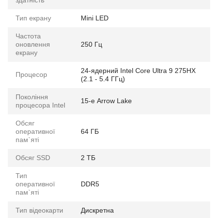
Тип екрану
Mini LED
Частота
оновлення
250 Гц
екрану
24-ядерний Intel Core Ultra 9 275HX
Процесор
(2.1 - 5.4 ГГц)
Покоління
15-е Arrow Lake
процесора Intel
Обсяг
оперативної
64 ГБ
пам`яті
Обсяг SSD
2 ТБ
Тип
оперативної
DDR5
пам`яті
Тип відеокарти
Дискретна