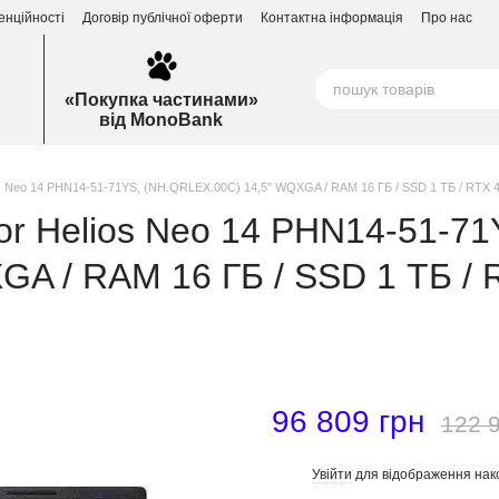
енційності
Договір публічної оферти
Контактна інформація
Про нас
«Покупка частинами»
від MonoBank
ios Neo 14 PHN14-51-71YS, (NH.QRLEX.00C) 14,5" WQXGA / RAM 16 ГБ / SSD 1 ТБ / RTX 
tor Helios Neo 14 PHN14-51-71
A / RAM 16 ГБ / SSD 1 ТБ / R
96 809 грн
122 
Увійти
для відображення нак
%