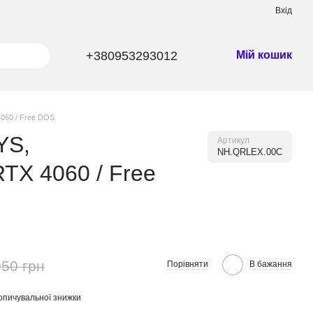
Вхід
+380953293012
Мій кошик
4060 / Free DOS
YS,
Артикул
NH.QRLEX.00C
TX 4060 / Free
950 грн
Порівняти
В бажання
опичувальної знижки