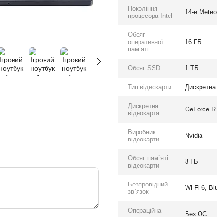
Покоління
14-e Meteo
процесора Intel
Обсяг
оперативної
16 ГБ
пам`яті
Обсяг SSD
1 ТБ
Тип відеокарти
Дискретна
Дискретна
GeForce R
відеокарта
Виробник
Nvidia
відеокарти
Обсяг пам`яті
8 ГБ
відеокарти
Безпровідний
Wi-Fi 6, Bl
зв`язок
Операційна
Без ОС