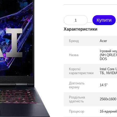
Купити
Характеристики
Бренд
Acer
Ігровий но
Назва
(NH.QRLEX
DOS
Короткі
Intel Core
характеристики
ТБ, NVIDI
Діагональ
14.5"
екрану
Роздільна
2560x1600
здатність
Процесор
16-ядерний 