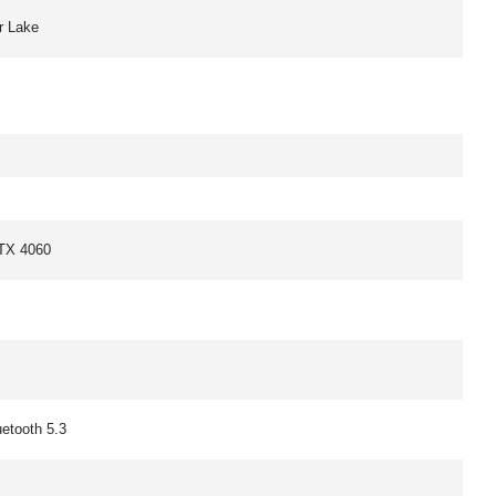
r Lake
TX 4060
uetooth 5.3