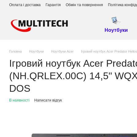
Перейти до основного контенту
Оплата і доставка
Гарантія
Обмін та повернення
Політика конфід
Ноутбуки
Головна
Ноутбуки
Ноутбуки Acer
Ігровий ноутбук Acer Predator Hel
Ігровий ноутбук Acer Preda
(NH.QRLEX.00C) 14,5" WQXG
DOS
В наявності
Написати відгук