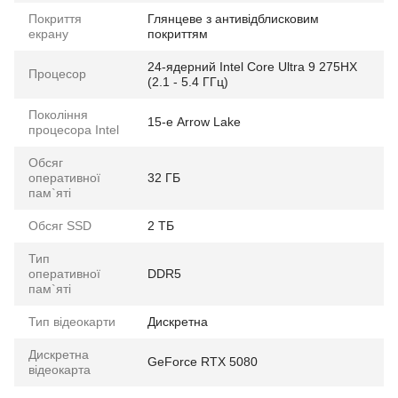
Покриття
Глянцеве з антивідблисковим
екрану
покриттям
24-ядерний Intel Core Ultra 9 275HX
Процесор
(2.1 - 5.4 ГГц)
Покоління
15-е Arrow Lake
процесора Intel
Обсяг
оперативної
32 ГБ
пам`яті
Обсяг SSD
2 ТБ
Тип
оперативної
DDR5
пам`яті
Тип відеокарти
Дискретна
Дискретна
GeForce RTX 5080
відеокарта