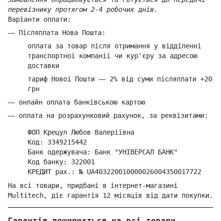
перевізнику протягом 2-4 робочих днів.
Варіанти оплати:
—
Післяплата Нова Пошта:
оплата за товар
після отримання у відділенні
транспортної компанії ч
и кур'єру за адресою
доставки
тариф Нової Пошти
—
2% від суми п
ісляплати +20
грн
—
онлайн оплата банківською картою
—
оплата на розрахунковий рахунок, за реквізитами:
ФОП Крецул Любов Валеріївна
Код: 3349215442
Банк одержувача: Банк "УНІВЕРСАЛ БАНК"
Код банку: 322001
КРЕДИТ рах.: № UA403220010000026004350017722
На всі товари, придбані в інтернет-магазині
Multitech, діє гарантія 12 місяців від дати покупки.
Гарантія поширюється на всі товари