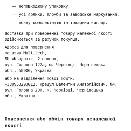
непошкоджену упаковку;
усі ярлики, пломби та заводське маркування;
повну комплектацію та товарний вигляд.
Доставка при поверненні товару належної якості
здійснюється за рахунок покупця.
Адреса для повернення:
магазин Multitech,
БЦ «Квадрат», 2 поверх,
вул. Головна 122а, м. Чернівці,
Ч
ернівецька
обл.,
58000, Україна
або на відділення Но
вої Пошти:
+380953293012
,
Кре
цул Валентин Анатолійович, №4,
вул. Головна 200, м. Чернівці,
Ч
ернівецька
обл.,
Україна
Повернення або обмін товару неналежної
якості