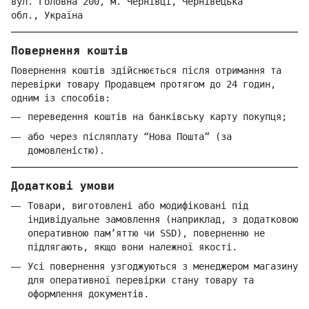
вул. Головна 200, м. Чернівці,
Ч
ернівецька
обл.,
Україна
Повернення коштів
Повернення коштів здійснюється після отримання та
перевірки товару Продавцем протягом до 24 годин,
одним із способів:
переведення коштів на банківську карту покупця;
або через післяплату “Нова Пошта” (за
домовленістю).
Додаткові умови
Товари, виготовлені або модифіковані під
індивідуальне замовлення (наприклад, з додатковою
оперативною пам’яттю чи SSD), поверненню не
підлягають, якщо вони належної якості.
Усі повернення узгоджуються з менеджером магазину
для оперативної перевірки стану товару та
оформлення документів.