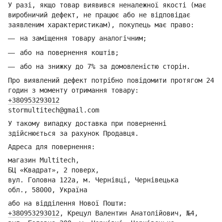
У разі, якщо товар виявився неналежної якості (має
виробничий дефект, не працює або не відповідає
заявленим характеристикам), покупець має право:
на заміщення товару аналогічним;
або на повернення коштів;
або на знижку до 7% за домовленістю сторін.
Про виявлений дефект потрібно повідомити протягом 24
годин з моменту отримання товару:
+380953293012
stormultitech@gmai
l.com
У такому випадку доставка при поверненні
здійснюється за рахунок Продавця.
Адреса для повернення:
магазин Multitech,
БЦ «Квадрат», 2 поверх,
вул. Головна 122а, м. Чернівці,
Ч
ернівецька
обл.,
58000, Україна
або на відділення Но
вої Пошти:
+380953293012
,
Крецул Валентин Анатолійович, №4,