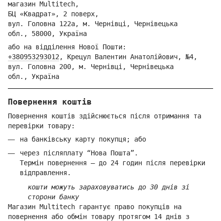
магазин Multitech,
БЦ «Квадрат», 2 поверх,
вул. Голо
вна 122
а, м. Че
рнівці,
Ч
ернівецька
обл.,
58000,
Ук
раїна
або на відділення Но
вої Пошти:
+380953293012
,
Крецул Валентин Анатолійович, №4,
вул. Головна 200, м. Чернівці,
Ч
ернівецька
обл.,
Україна
Повернення коштів
Повернення коштів здійснюється після отримання та
перевірки товару:
на банківську карту покупця; або
через післяплату “Нова Пошта”.
Термін повернення — до 24 годин після перевірки
відправлення.
кошти можуть зараховуватись до 30 днів зі
сторони банку
Магазин Multitech гарантує право покупців на
повернення або обмін товару протягом 14 днів з