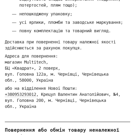
потертостей, плям тощо);
непошкоджену упаковку;
усі ярлики, пломби та заводське маркування;
повну комплектацію та товарний вигляд.
Доставка при поверненні товару належної якості
здійснюється за рахунок покупця.
Адреса для повернення:
магазин Multitech,
БЦ «Квадрат», 2 поверх,
вул. Головна 122а, м. Чернівці,
Ч
ернівецька
обл.,
58000, Україна
або на відділення Но
вої Пошти:
+380953293012
,
Кре
цул Валентин Анатолійович, №4,
вул. Головна 200, м. Чернівці,
Ч
ернівецька
обл.,
Україна
Повернення або обмін товару неналежної