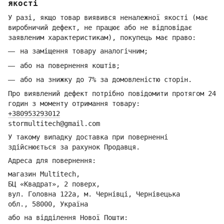
якості
У разі, якщо товар виявився неналежної якості (має
виробничий дефект, не працює або не відповідає
заявленим характеристикам), покупець має право:
на заміщення товару аналогічним;
або на повернення коштів;
або на знижку до 7% за домовленістю сторін.
Про виявлений дефект потрібно повідомити протягом 24
годин з моменту отримання товару:
+380953293012
stormultitech@gmai
l.com
У такому випадку доставка при поверненні
здійснюється за рахунок Продавця.
Адреса для повернення:
магазин Multitech,
БЦ «Квадрат», 2 поверх,
вул. Головна 122а, м. Чернівці,
Ч
ернівецька
обл.,
58000, Україна
або на відділення Но
вої Пошти: