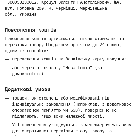
+380953293012
,
Крецул Валентин Анатолійович, №4,
вул. Головна 200, м. Чернівці,
Ч
ернівецька
обл.,
Україна
Повернення коштів
Повернення коштів здійснюється після отримання та
перевірки товару Продавцем протягом до 24 годин,
одним із способів:
переведення коштів на банківську карту покупця;
або через післяплату “Нова Пошта” (за
домовленістю).
Додаткові умови
Товари, виготовлені або модифіковані під
індивідуальне замовлення (наприклад, з додатковою
оперативною пам’яттю чи SSD), поверненню не
підлягають, якщо вони належної якості.
Усі повернення узгоджуються з менеджером магазину
для оперативної перевірки стану товару та