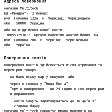
Адреса повернення
магазин Multitech,
БЦ «Квадрат», 2 поверх,
вул. Голо
вна 122
а, м. Че
рнівці,
Ч
ернівецька
обл.,
58000,
Ук
раїна
або на відділення Но
вої Пошти:
+380953293012
,
Крецул Валентин Анатолійович, №4,
вул. Головна 200, м. Чернівці,
Ч
ернівецька
обл.,
Україна
Повернення коштів
Повернення коштів здійснюється після отримання та
перевірки товару:
на банківську карту покупця; або
через післяплату “Нова Пошта”.
Термін повернення — до 24 годин після перевірки
відправлення.
кошти можуть зараховуватись до 30 днів зі
сторони банку
Магазин Multitech гарантує право покупців на