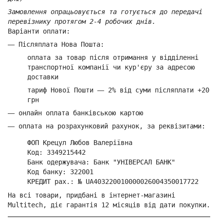
Замовлення опрацьовується та готується до передачі
перевізнику протягом 2-4 робочих днів.
Варіанти оплати:
—
Післяплата Нова Пошта:
оплата за товар
після отримання у відділенні
транспортної компанії ч
и кур'єру за адресою
доставки
тариф Нової Пошти
—
2% від суми п
ісляплати +20
грн
—
онлайн оплата банківською картою
—
оплата на розрахунковий рахунок, за реквізитами:
ФОП Крецул Любов Валеріївна
Код: 3349215442
Банк одержувача: Банк "УНІВЕРСАЛ БАНК"
Код банку: 322001
КРЕДИТ рах.: № UA403220010000026004350017722
На всі товари, придбані в інтернет-магазині
Multitech, діє гарантія 12 місяців від дати покупки.