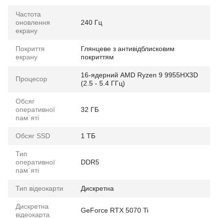
Частота
оновлення
240 Гц
екрану
Покриття
Глянцеве з антивідблисковим
екрану
покриттям
16-ядерний AMD Ryzen 9 9955HX3D
Процесор
(2.5 - 5.4 ГГц)
Обсяг
оперативної
32 ГБ
пам`яті
Обсяг SSD
1 ТБ
Тип
оперативної
DDR5
пам`яті
Тип відеокарти
Дискретна
Дискретна
GeForce RTX 5070 Ti
відеокарта