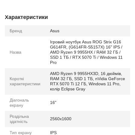
Характеристики
Бренд
Asus
Ігровий ноутбук Asus ROG Strix G16
G614FR, (G614FR-S5157X) 16" IPS /
Назва
AMD Ryzen 9 9955HX / RAM 32 ГБ /
SSD 1 ТБ / RTX 5070 Ti / Windows 11
Pro
AMD Ryzen 9 9955HX3D, 16 дюймів,
Короткі
RAM 32 ГБ, SSD 1 ТБ, nVidia GeForce
характеристики
RTX 5070 Ti 12 ГБ, Windows 11 Pro,
колір Eclipse Gray
Діагональ
16"
екрану
Роздільна
2560x1600
здатність
Тип екрану
IPS