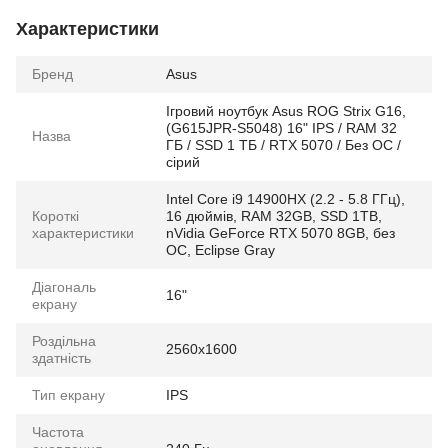
Характеристики
Бренд
Asus
Ігровий ноутбук Asus ROG Strix G16,
(G615JPR-S5048) 16" IPS / RAM 32
Назва
ГБ / SSD 1 ТБ / RTX 5070 / Без ОС /
сірий
Intel Core i9 14900HX (2.2 - 5.8 ГГц),
Короткі
16 дюймів, RAM 32GB, SSD 1TB,
характеристики
nVidia GeForce RTX 5070 8GB, без
ОС, Eclipse Gray
Діагональ
16"
екрану
Роздільна
2560x1600
здатність
Тип екрану
IPS
Частота