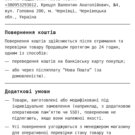
+380953293012
,
Крецул Валентин Анатолійович, №4,
вул. Головна 200, м. Чернівці,
Ч
ернівецька
обл.,
Україна
Повернення коштів
Повернення коштів здійснюється після отримання та
перевірки товару Продавцем протягом до 24 годин,
одним із способів:
переведення коштів на банківську карту покупця;
або через післяплату “Нова Пошта” (за
домовленістю).
Додаткові умови
Товари, виготовлені або модифіковані під
індивідуальне замовлення (наприклад, з додатковою
оперативною пам’яттю чи SSD), поверненню не
підлягають, якщо вони належної якості.
Усі повернення узгоджуються з менеджером магазину
для оперативної перевірки стану товару та