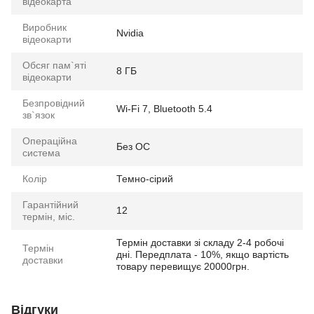
відеокарта
Виробник
Nvidia
відеокарти
Обсяг пам`яті
8 ГБ
відеокарти
Безпровідний
Wi-Fi 7, Bluetooth 5.4
зв`язок
Операційна
Без ОС
система
Колір
Темно-сірий
Гарантійний
12
термін, міс.
Термін доставки зі складу 2-4 робочі
Термін
дні. Передплата - 10%, якщо вартість
доставки
товару перевищує 20000грн.
Відгуки