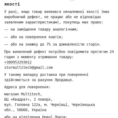
якості
У разі, якщо товар виявився неналежної якості (має
виробничий дефект, не працює або не відповідає
заявленим характеристикам), покупець має право:
на заміщення товару аналогічним;
або на повернення коштів;
або на знижку до 7% за домовленістю сторін.
Про виявлений дефект потрібно повідомити протягом 24
годин з моменту отримання товару:
+380953293012
stormultitech@gmai
l.com
У такому випадку доставка при поверненні
здійснюється за рахунок Продавця.
Адреса для повернення:
магазин Multitech,
БЦ «Квадрат», 2 поверх,
вул. Головна 122а, м. Чернівці,
Ч
ернівецька
обл.,
58000, Україна
або на відділення Но
вої Пошти: