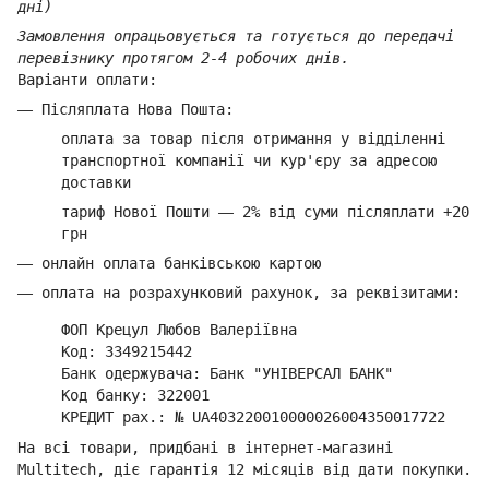
дні)
Замовлення опрацьовується та готується до передачі
перевізнику протягом 2-4 робочих днів.
Варіанти оплати:
—
Післяплата Нова Пошта:
оплата за товар
після отримання у відділенні
транспортної компанії ч
и кур'єру за адресою
доставки
тариф Нової Пошти
—
2% від суми п
ісляплати +20
грн
—
онлайн оплата банківською картою
—
оплата на розрахунковий рахунок, за реквізитами:
ФОП Крецул Любов Валеріївна
Код: 3349215442
Банк одержувача: Банк "УНІВЕРСАЛ БАНК"
Код банку: 322001
КРЕДИТ рах.: № UA403220010000026004350017722
На всі товари, придбані в інтернет-магазині
Multitech, діє гарантія 12 місяців від дати покупки.