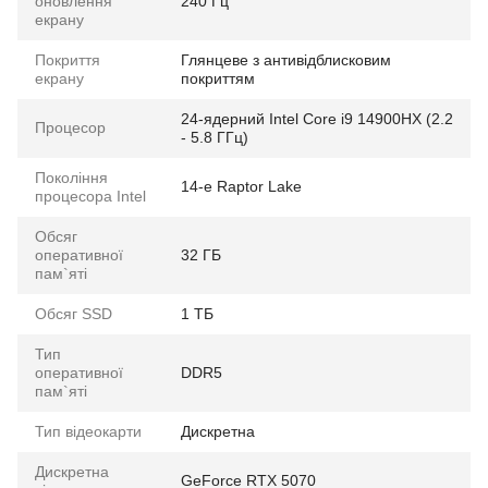
оновлення
240 Гц
екрану
Покриття
Глянцеве з антивідблисковим
екрану
покриттям
24-ядерний Intel Core i9 14900HX (2.2
Процесор
- 5.8 ГГц)
Покоління
14-е Raptor Lake
процесора Intel
Обсяг
оперативної
32 ГБ
пам`яті
Обсяг SSD
1 ТБ
Тип
оперативної
DDR5
пам`яті
Тип відеокарти
Дискретна
Дискретна
GeForce RTX 5070