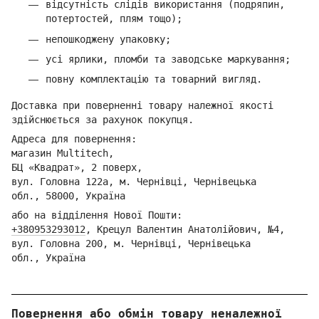
відсутність слідів використання (подряпин,
потертостей, плям тощо);
непошкоджену упаковку;
усі ярлики, пломби та заводське маркування;
повну комплектацію та товарний вигляд.
Доставка при поверненні товару належної якості
здійснюється за рахунок покупця.
Адреса для повернення:
магазин Multitech,
БЦ «Квадрат», 2 поверх,
вул. Головна 122а, м. Чернівці,
Ч
ернівецька
обл.,
58000, Україна
або на відділення Но
вої Пошти:
+380953293012
,
Кре
цул Валентин Анатолійович, №4,
вул. Головна 200, м. Чернівці,
Ч
ернівецька
обл.,
Україна
Повернення або обмін товару неналежної