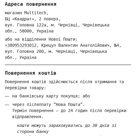
Адреса повернення
магазин Multitech,
БЦ «Квадрат», 2 поверх,
вул. Голо
вна 122
а, м. Че
рнівці,
Ч
ернівецька
обл.,
58000,
Ук
раїна
або на відділення Но
вої Пошти:
+380953293012
,
Крецул Валентин Анатолійович, №4,
вул. Головна 200, м. Чернівці,
Ч
ернівецька
обл.,
Україна
Повернення коштів
Повернення коштів здійснюється після отримання та
перевірки товару:
на банківську карту покупця; або
через післяплату “Нова Пошта”.
Термін повернення — до 24 годин після перевірки
відправлення.
кошти можуть зараховуватись до 30 днів зі
сторони банку