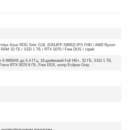
оутбук Asus ROG Strix G18, (G814FP-S8052) IPS FHD / AMD Ryzen
 RAM 32 ГБ / SSD 1 ТБ / RTX 5070 / Free DOS / сірий
9 9955HX до 5.4 ГГц, 18-дюймовий Full HD+, 32 ГБ, SSD 1 ТБ,
orce RTX 5070 8 ГБ, Free DOS, колір Eclipse Gray
з антивідблисковим покриттям