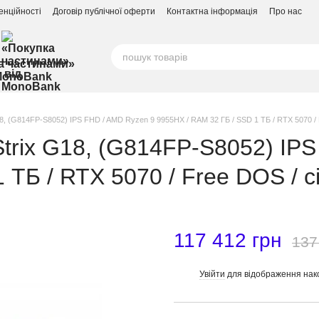
енційності
Договір публічної оферти
Контактна інформація
Про нас
а частинами»
MonoBank
8, (G814FP-S8052) IPS FHD / AMD Ryzen 9 9955HX / RAM 32 ГБ / SSD 1 ТБ / RTX 5070 / 
Strix G18, (G814FP-S8052) IP
 ТБ / RTX 5070 / Free DOS / с
117 412 грн
137
Увійти
для відображення нак
%