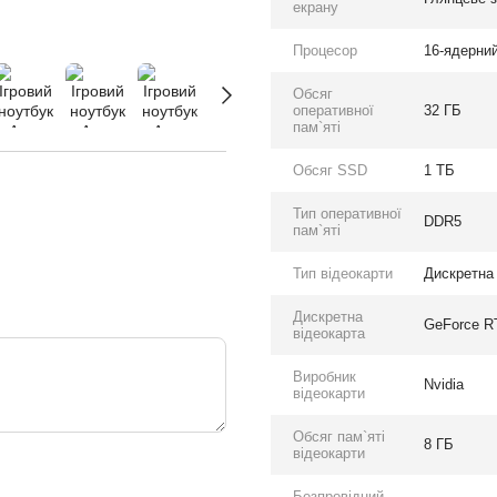
екрану
Процесор
16-ядерний
Обсяг
оперативної
32 ГБ
пам`яті
Обсяг SSD
1 ТБ
Тип оперативної
DDR5
пам`яті
Тип відеокарти
Дискретна
Дискретна
GeForce R
відеокарта
Виробник
Nvidia
відеокарти
Обсяг пам`яті
8 ГБ
відеокарти
Безпровідний