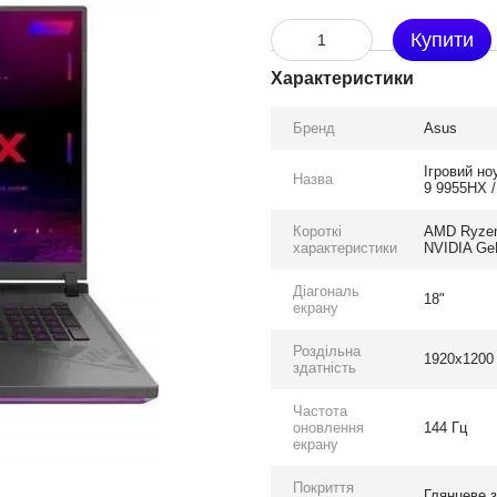
Купити
Характеристики
Бренд
Asus
Ігровий н
Назва
9 9955HX /
Короткі
AMD Ryzen 
характеристики
NVIDIA GeF
Діагональ
18"
екрану
Роздільна
1920x1200
здатність
Частота
оновлення
144 Гц
екрану
Покриття
Глянцеве 