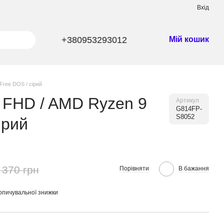
Вхід
+380953293012
Мій кошик
Free DOS / сірий
S FHD / AMD Ryzen 9
Артикул
G814FP-
S8052
ірий
 370 грн
Порівняти
В бажання
опичувальної знижки