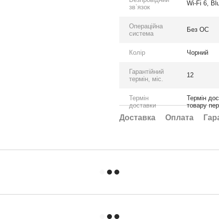
Wi-Fi 6, Bl
зв`язок
Операційна
Без ОС
система
Колір
Чорний
Гарантійний
12
термін, міс.
Термін
Термін дос
доставки
товару пе
Доставка
Оплата
Гар