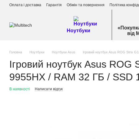
Перейти до основного контенту
Оплата і доставка
Гарантія
Обмін та повернення
Політика конфід
«Покупк
Ноутбуки
від 
Головна
Ноутбуки
Ноутбуки Asus
Ігровий ноутбук Asus ROG Strix G1
Ігровий ноутбук Asus ROG 
9955HX / RAM 32 ГБ / SSD 1
В наявності
Написати відгук