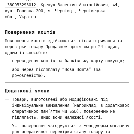
+380953293012
,
Крецул Валентин Анатолійович, №4,
вул. Головна 200, м. Чернівці,
Ч
ернівецька
обл.,
Україна
Повернення коштів
Повернення коштів здійснюється після отримання та
перевірки товару Продавцем протягом до 24 годин,
одним із способів:
переведення коштів на банківську карту покупця;
або через післяплату “Нова Пошта” (за
домовленістю).
Додаткові умови
Товари, виготовлені або модифіковані під
індивідуальне замовлення (наприклад, з додатковою
оперативною пам’яттю чи SSD), поверненню не
підлягають, якщо вони належної якості.
Усі повернення узгоджуються з менеджером магазину
для оперативної перевірки стану товару та