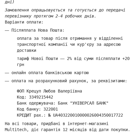
дні)
Замовлення опрацьовується та готується до передачі
перевізнику протягом 2-4 робочих днів.
Варіанти оплати:
—
Післяплата Нова Пошта:
оплата за товар
після отримання у відділенні
транспортної компанії ч
и кур'єру за адресою
доставки
тариф Нової Пошти
—
2% від суми п
ісляплати +20
грн
—
онлайн оплата банківською картою
—
оплата на розрахунковий рахунок, за реквізитами:
ФОП Крецул Любов Валеріївна
Код: 3349215442
Банк одержувача: Банк "УНІВЕРСАЛ БАНК"
Код банку: 322001
КРЕДИТ рах.: № UA403220010000026004350017722
На всі товари, придбані в інтернет-магазині
Multitech, діє гарантія 12 місяців від дати покупки.