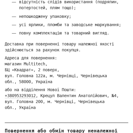
відсутність слідів використання (подряпин,
потертостей, плям тощо);
непошкоджену упаковку;
усі ярлики, пломби та заводське маркування;
повну комплектацію та товарний вигляд.
Доставка при поверненні товару належної якості
здійснюється за рахунок покупця.
Адреса для повернення:
магазин Multitech,
БЦ «Квадрат», 2 поверх,
вул. Головна 122а, м. Чернівці,
Ч
ернівецька
обл.,
58000, Україна
або на відділення Но
вої Пошти:
+380953293012
,
Кре
цул Валентин Анатолійович, №4,
вул. Головна 200, м. Чернівці,
Ч
ернівецька
обл.,
Україна
Повернення або обмін товару неналежної