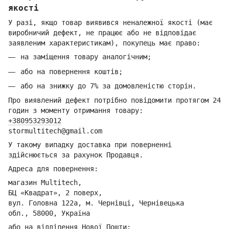
якості
У разі, якщо товар виявився неналежної якості (має
виробничий дефект, не працює або не відповідає
заявленим характеристикам), покупець має право:
на заміщення товару аналогічним;
або на повернення коштів;
або на знижку до 7% за домовленістю сторін.
Про виявлений дефект потрібно повідомити протягом 24
годин з моменту отримання товару:
+380953293012
stormultitech@gmai
l.com
У такому випадку доставка при поверненні
здійснюється за рахунок Продавця.
Адреса для повернення:
магазин Multitech,
БЦ «Квадрат», 2 поверх,
вул. Головна 122а, м. Чернівці,
Ч
ернівецька
обл.,
58000, Україна
або на відділення Но
вої Пошти: