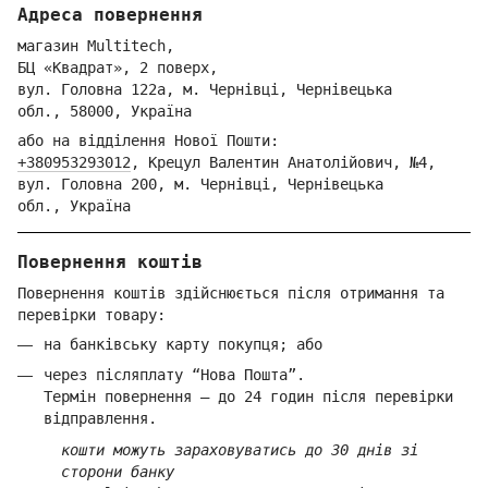
Адреса повернення
магазин Multitech,
БЦ «Квадрат», 2 поверх,
вул. Голо
вна 122
а, м. Че
рнівці,
Ч
ернівецька
обл.,
58000,
Ук
раїна
або на відділення Но
вої Пошти:
+380953293012
,
Крецул Валентин Анатолійович, №4,
вул. Головна 200, м. Чернівці,
Ч
ернівецька
обл.,
Україна
Повернення коштів
Повернення коштів здійснюється після отримання та
перевірки товару:
на банківську карту покупця; або
через післяплату “Нова Пошта”.
Термін повернення — до 24 годин після перевірки
відправлення.
кошти можуть зараховуватись до 30 днів зі
сторони банку