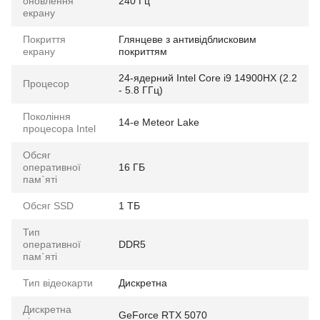
оновлення
240 Гц
екрану
Покриття
Глянцеве з антивідблисковим
екрану
покриттям
24-ядерний Intel Core i9 14900HX (2.2
Процесор
- 5.8 ГГц)
Покоління
14-e Meteor Lake
процесора Intel
Обсяг
оперативної
16 ГБ
пам`яті
Обсяг SSD
1 ТБ
Тип
оперативної
DDR5
пам`яті
Тип відеокарти
Дискретна
Дискретна
GeForce RTX 5070