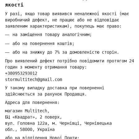
якості
У разі, якщо товар виявився неналежної якості (має
виробничий дефект, не працює або не відповідає
заявленим характеристикам), покупець має право:
на заміщення товару аналогічним;
або на повернення коштів;
або на знижку до 7% за домовленістю сторін.
Про виявлений дефект потрібно повідомити протягом 24
годин з моменту отримання товару:
+380953293012
stormultitech@gmai
l.com
У такому випадку доставка при поверненні
здійснюється за рахунок Продавця.
Адреса для повернення:
магазин Multitech,
БЦ «Квадрат», 2 поверх,
вул. Головна 122а, м. Чернівці,
Ч
ернівецька
обл.,
58000, Україна
або на відділення Но
вої Пошти: