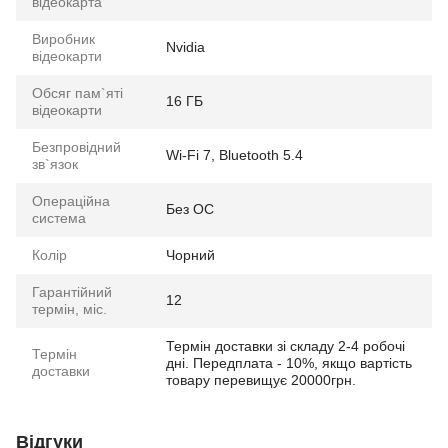
відеокарта
Виробник
Nvidia
відеокарти
Обсяг пам`яті
16 ГБ
відеокарти
Безпровідний
Wi-Fi 7, Bluetooth 5.4
зв`язок
Операційна
Без ОС
система
Колір
Чорний
Гарантійний
12
термін, міс.
Термін доставки зі складу 2-4 робочі
Термін
дні. Передплата - 10%, якщо вартість
доставки
товару перевищує 20000грн.
Відгуки