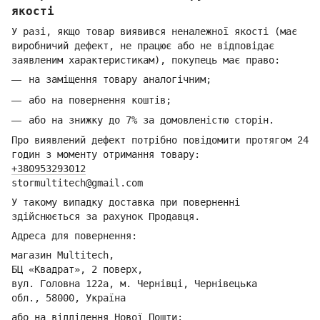
якості
У разі, якщо товар виявився неналежної якості (має
виробничий дефект, не працює або не відповідає
заявленим характеристикам), покупець має право:
на заміщення товару аналогічним;
або на повернення коштів;
або на знижку до 7% за домовленістю сторін.
Про виявлений дефект потрібно повідомити протягом 24
годин з моменту отримання товару:
+380953293012
stormultitech@gmai
l.com
У такому випадку доставка при поверненні
здійснюється за рахунок Продавця.
Адреса для повернення:
магазин Multitech,
БЦ «Квадрат», 2 поверх,
вул. Головна 122а, м. Чернівці,
Ч
ернівецька
обл.,
58000, Україна
або на відділення Но
вої Пошти: