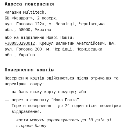
Адреса повернення
магазин Multitech,
БЦ «Квадрат», 2 поверх,
вул. Голо
вна 122
а, м. Че
рнівці,
Ч
ернівецька
обл.,
58000,
Ук
раїна
або на відділення Но
вої Пошти:
+380953293012
,
Крецул Валентин Анатолійович, №4,
вул. Головна 200, м. Чернівці,
Ч
ернівецька
обл.,
Україна
Повернення коштів
Повернення коштів здійснюється після отримання та
перевірки товару:
на банківську карту покупця; або
через післяплату “Нова Пошта”.
Термін повернення — до 24 годин після перевірки
відправлення.
кошти можуть зараховуватись до 30 днів зі
сторони банку