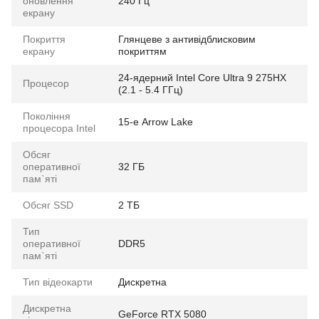
оновлення
240 Гц
екрану
Покриття
Глянцеве з антивідблисковим
екрану
покриттям
24-ядерний Intel Core Ultra 9 275HX
Процесор
(2.1 - 5.4 ГГц)
Покоління
15-е Arrow Lake
процесора Intel
Обсяг
оперативної
32 ГБ
пам`яті
Обсяг SSD
2 ТБ
Тип
оперативної
DDR5
пам`яті
Тип відеокарти
Дискретна
Дискретна
GeForce RTX 5080