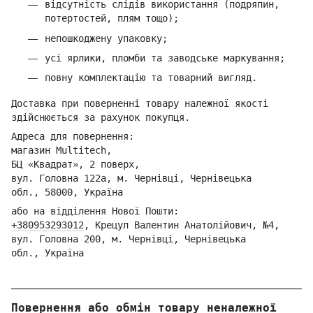
відсутність слідів використання (подряпин,
потертостей, плям тощо);
непошкоджену упаковку;
усі ярлики, пломби та заводське маркування;
повну комплектацію та товарний вигляд.
Доставка при поверненні товару належної якості
здійснюється за рахунок покупця.
Адреса для повернення:
магазин Multitech,
БЦ «Квадрат», 2 поверх,
вул. Головна 122а, м. Чернівці,
Ч
ернівецька
обл.,
58000, Україна
або на відділення Но
вої Пошти:
+380953293012
,
Кре
цул Валентин Анатолійович, №4,
вул. Головна 200, м. Чернівці,
Ч
ернівецька
обл.,
Україна
Повернення або обмін товару неналежної