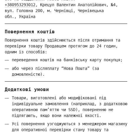
+380953293012
,
Крецул Валентин Анатолійович, №4,
вул. Головна 200, м. Чернівці,
Ч
ернівецька
обл.,
Україна
Повернення коштів
Повернення коштів здійснюється після отримання та
перевірки товару Продавцем протягом до 24 годин,
одним із способів:
переведення коштів на банківську карту покупця;
або через післяплату “Нова Пошта” (за
домовленістю).
Додаткові умови
Товари, виготовлені або модифіковані під
індивідуальне замовлення (наприклад, з додатковою
оперативною пам’яттю чи SSD), поверненню не
підлягають, якщо вони належної якості.
Усі повернення узгоджуються з менеджером магазину
для оперативної перевірки стану товару та