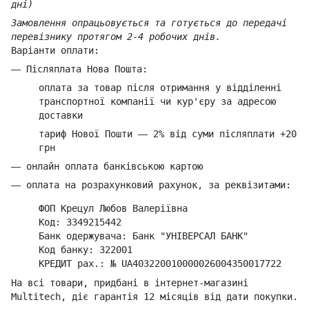
дні)
Замовлення опрацьовується та готується до передачі
перевізнику протягом 2-4 робочих днів.
Варіанти оплати:
—
Післяплата Нова Пошта:
оплата за товар
після отримання у відділенні
транспортної компанії ч
и кур'єру за адресою
доставки
тариф Нової Пошти
—
2% від суми п
ісляплати +20
грн
—
онлайн оплата банківською картою
—
оплата на розрахунковий рахунок, за реквізитами:
ФОП Крецул Любов Валеріївна
Код: 3349215442
Банк одержувача: Банк "УНІВЕРСАЛ БАНК"
Код банку: 322001
КРЕДИТ рах.: № UA403220010000026004350017722
На всі товари, придбані в інтернет-магазині
Multitech, діє гарантія 12 місяців від дати покупки.