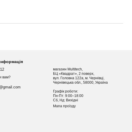
 інформація
012
магазин Multitech,
БЦ «Квадрат», 2 поверх,
и вам?
вул. Головна 122а, м. Чернівці,
Чернівецька обл., 58000, Україна
h@gmail.com
Графік роботи:
Пн-Пт: 9:00–18:00
Сб, Нд: Вихідні
Мапа проїзду