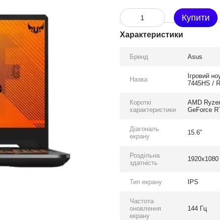
Купити
Характеристики
Бренд
Asus
Ігровий но
Назва
7445HS / R
Короткі
AMD Ryzen
характеристики
GeForce RT
Діагональ
15.6"
екрану
Роздільна
1920x1080
здатність
Тип екрану
IPS
Частота
оновлення
144 Гц
екрану