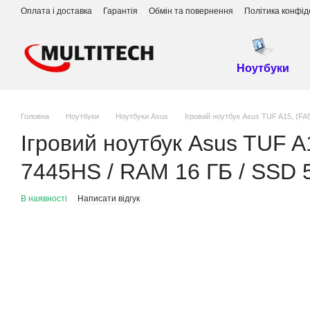
Перейти до основного контенту
Оплата і доставка
Гарантія
Обмін та повернення
Політика конфід
Ноутбуки
Головна
Ноутбуки
Ноутбуки Asus
Ігровий ноутбук Asus TUF A15, (FA
Ігровий ноутбук Asus TUF 
7445HS / RAM 16 ГБ / SSD 5
В наявності
Написати відгук