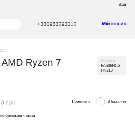
Вхід
+380953293012
Мій кошик
 ОС
/ AMD Ryzen 7
Артикул
FA506NCG-
HN213
0 грн
Порівняти
В бажання
опичувальної знижки