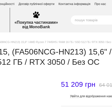
енційності
Договір публічної оферти
Контактна інформація
Про нас
«Покупка частинами»
від MonoBank
506NCG-HN213) 15,6" / AMD Ryzen 7 7445HS / RAM 16 ГБ / SSD 512 ГБ / RTX 3050 / Без
A15, (FA506NCG-HN213) 15,6" 
12 ГБ / RTX 3050 / Без ОС
51 209 грн
64 01
Увійти
для відображення нак
%