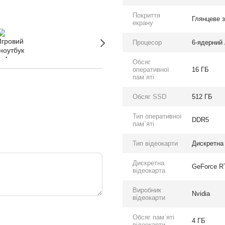
Покриття
Глянцеве 
екрану
Процесор
6-ядерний 
Обсяг
оперативної
16 ГБ
пам`яті
Обсяг SSD
512 ГБ
Тип оперативної
DDR5
пам`яті
Тип відеокарти
Дискретна
Дискретна
GeForce R
відеокарта
Виробник
Nvidia
відеокарти
Обсяг пам`яті
4 ГБ
відеокарти