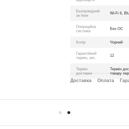
Безпровідний
Wi-Fi 6, Bl
зв`язок
Операційна
Без ОС
система
Колір
Чорний
Гарантійний
12
термін, міс.
Термін
Термін дос
доставки
товару пе
Доставка
Оплата
Гар