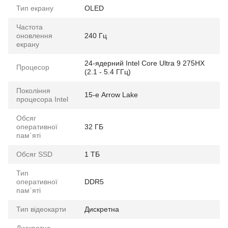
Тип екрану
OLED
Частота
оновлення
240 Гц
екрану
24-ядерний Intel Core Ultra 9 275HX
Процесор
(2.1 - 5.4 ГГц)
Покоління
15-е Arrow Lake
процесора Intel
Обсяг
оперативної
32 ГБ
пам`яті
Обсяг SSD
1 ТБ
Тип
оперативної
DDR5
пам`яті
Тип відеокарти
Дискретна
Дискретна