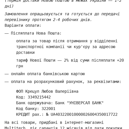
(термін достаки Новою Поштою в межах України
—
1-2
дні)
Замовлення опрацьовується та готується до передачі
перевізнику протягом 2-4 робочих днів.
Варіанти оплати:
—
Післяплата Нова Пошта:
оплата за товар
після отримання у відділенні
транспортної компанії ч
и кур'єру за адресою
доставки
тариф Нової Пошти
—
2% від суми п
ісляплати +20
грн
—
онлайн оплата банківською картою
—
оплата на розрахунковий рахунок, за реквізитами:
ФОП Крецул Любов Валеріївна
Код: 3349215442
Банк одержувача: Банк "УНІВЕРСАЛ БАНК"
Код банку: 322001
КРЕДИТ рах.: № UA403220010000026004350017722
На всі товари, придбані в інтернет-магазині
Multitech, діє гарантія 12 місяців від дати покупки.