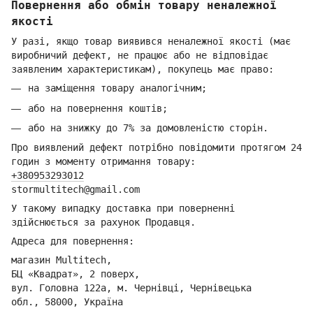
Повернення або обмін товару неналежної
якості
У разі, якщо товар виявився неналежної якості (має
виробничий дефект, не працює або не відповідає
заявленим характеристикам), покупець має право:
на заміщення товару аналогічним;
або на повернення коштів;
або на знижку до 7% за домовленістю сторін.
Про виявлений дефект потрібно повідомити протягом 24
годин з моменту отримання товару:
+380953293012
stormultitech@gmai
l.com
У такому випадку доставка при поверненні
здійснюється за рахунок Продавця.
Адреса для повернення:
магазин Multitech,
БЦ «Квадрат», 2 поверх,
вул. Головна 122а, м. Чернівці,
Ч
ернівецька
обл.,
58000, Україна