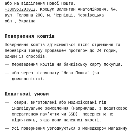
або на відділення Но
вої Пошти:
+380953293012
,
Крецул Валентин Анатолійович, №4,
вул. Головна 200, м. Чернівці,
Ч
ернівецька
обл.,
Україна
Повернення коштів
Повернення коштів здійснюється після отримання та
перевірки товару Продавцем протягом до 24 годин,
одним із способів:
переведення коштів на банківську карту покупця;
або через післяплату “Нова Пошта” (за
домовленістю).
Додаткові умови
Товари, виготовлені або модифіковані під
індивідуальне замовлення (наприклад, з додатковою
оперативною пам’яттю чи SSD), поверненню не
підлягають, якщо вони належної якості.
Усі повернення узгоджуються з менеджером магазину