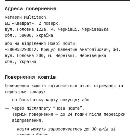
Адреса повернення
магазин Multitech,
БЦ «Квадрат», 2 поверх,
вул. Голо
вна 122
а, м. Че
рнівці,
Ч
ернівецька
обл.,
58000,
Ук
раїна
або на відділення Но
вої Пошти:
+380953293012
,
Крецул Валентин Анатолійович, №4,
вул. Головна 200, м. Чернівці,
Ч
ернівецька
обл.,
Україна
Повернення коштів
Повернення коштів здійснюється після отримання та
перевірки товару:
на банківську карту покупця; або
через післяплату “Нова Пошта”.
Термін повернення — до 24 годин після перевірки
відправлення.
кошти можуть зараховуватись до 30 днів зі
сторони банку