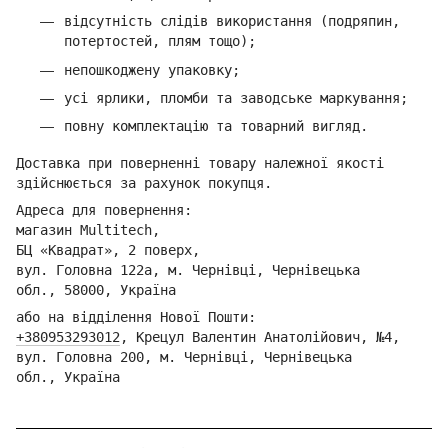
відсутність слідів використання (подряпин,
потертостей, плям тощо);
непошкоджену упаковку;
усі ярлики, пломби та заводське маркування;
повну комплектацію та товарний вигляд.
Доставка при поверненні товару належної якості
здійснюється за рахунок покупця.
Адреса для повернення:
магазин Multitech,
БЦ «Квадрат», 2 поверх,
вул. Головна 122а, м. Чернівці,
Ч
ернівецька
обл.,
58000, Україна
або на відділення Но
вої Пошти:
+380953293012
,
Кре
цул Валентин Анатолійович, №4,
вул. Головна 200, м. Чернівці,
Ч
ернівецька
обл.,
Україна