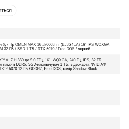
иться
оутбук Hp OMEN MAX 16-ak0008nn, (BJ3G4EA) 16" IPS WQXGA
M 32 ГБ / SSD 1 ТБ / RTX 5070 / Free DOS / чорний
 AI 7 H 350 до 5.0 ГГц, 16", WQXGA, 240 Гц, IPS, 32 ГБ
ї пам'яті DDR5, SSD-накопичувач 1 ТБ, відеокарта NVIDIA®
TX™ 5070 12 ГБ GDDR7, Free DOS, колір Shadow Black