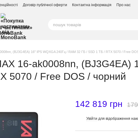
енційності
Договір публічної оферти
Контактна інформація
Про нас
а частинами»
MonoBank
008nn, (BJ3G4EA) 16" IPS WQXGA 240Гц / RAM 32 ГБ / SSD 1 ТБ / RTX 5070 / Free DOS
MAX 16-ak0008nn, (BJ3G4EA) 
TX 5070 / Free DOS / чорний
142 819 грн
179
Увійти
для відображення нак
%