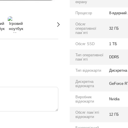
екрану
Процесор
8-ядерний 
Обсяг
оперативної
32 ГБ
пам`яті
Обсяг SSD
1 ТБ
Тип оперативної
DDR5
пам`яті
Тип відеокарти
Дискретна
Дискретна
GeForce R
відеокарта
Виробник
Nvidia
відеокарти
Обсяг пам`яті
12 ГБ
відеокарти
Безпровідний