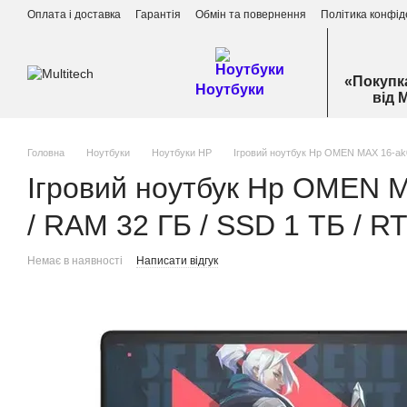
Перейти до основного контенту
Оплата і доставка
Гарантія
Обмін та повернення
Політика конфід
«Покупк
Ноутбуки
від 
Головна
Ноутбуки
Ноутбуки HP
Ігровий ноутбук Hp OMEN MAX 16-ak0
Ігровий ноутбук Hp OMEN 
/ RAM 32 ГБ / SSD 1 ТБ / R
Немає в наявності
Написати відгук