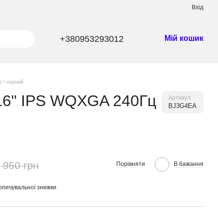
Вхід
+380953293012
Мій кошик
 / чорний
16" IPS WQXGA 240Гц
Артикул
BJ3G4EA
 950 грн
Порівняти
В бажання
опичувальної знижки