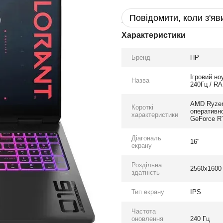
Повідомити, коли з'яв
Характеристики
Бренд
HP
Ігровий н
Назва
240Гц / RA
AMD Ryzen™
Короткі
оперативно
характеристики
GeForce R
Діагональ
16"
екрану
Роздільна
2560x1600
здатність
Тип екрану
IPS
Частота
оновлення
240 Гц