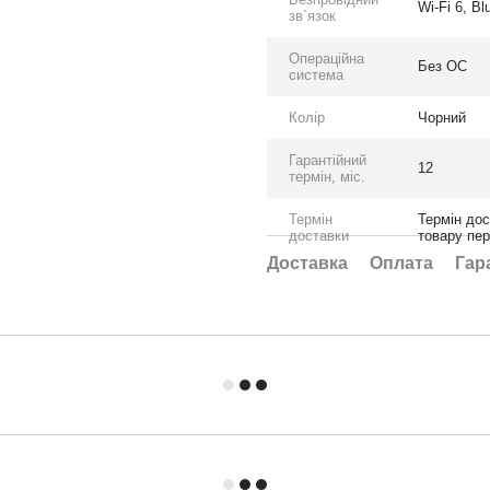
Wi-Fi 6, Bl
зв`язок
Операційна
Без ОС
система
Колір
Чорний
Гарантійний
12
термін, міс.
Термін
Термін дос
доставки
товару пе
Доставка
Оплата
Гар