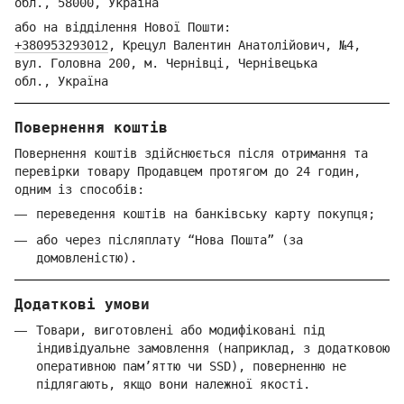
обл.,
58000, Україна
або на відділення Но
вої Пошти:
+380953293012
,
Крецул Валентин Анатолійович, №4,
вул. Головна 200, м. Чернівці,
Ч
ернівецька
обл.,
Україна
Повернення коштів
Повернення коштів здійснюється після отримання та
перевірки товару Продавцем протягом до 24 годин,
одним із способів:
переведення коштів на банківську карту покупця;
або через післяплату “Нова Пошта” (за
домовленістю).
Додаткові умови
Товари, виготовлені або модифіковані під
індивідуальне замовлення (наприклад, з додатковою
оперативною пам’яттю чи SSD), поверненню не
підлягають, якщо вони належної якості.