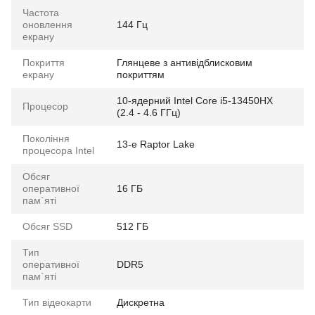
Частота
оновлення
144 Гц
екрану
Покриття
Глянцеве з антивідблисковим
екрану
покриттям
10-ядерний Intel Core i5-13450HX
Процесор
(2.4 - 4.6 ГГц)
Покоління
13-е Raptor Lake
процесора Intel
Обсяг
оперативної
16 ГБ
пам`яті
Обсяг SSD
512 ГБ
Тип
оперативної
DDR5
пам`яті
Тип відеокарти
Дискретна