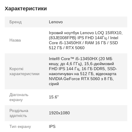
Характеристики
Бренд
Lenovo
Ігровий ноутбук Lenovo LOQ 15IRX10,
(83JE008FPB) IPS FHD 144Гц / Intel
Назва
Core i5-13450HX / RAM 16 ГБ / SSD
512 ГБ / RTX 5060
Intel® Core™ i5-13450HX (20 МБ
кешу, до 4,6 ГГц), 15,6-дюймовий
Короткі
FHD IPS 144 Гц, 16 ГБ DDR5, SSD-
характеристики
накопичувач на 512 ГБ, відеокарта
NVIDIA GeForce RTX 5060 з 8 ГБ,
сірий
Діагональ
15.6"
екрану
Роздільна
1920x1080
здатність
Тип екрану
IPS