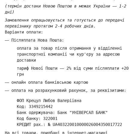
(термін достаки Новою Поштою в межах України
—
1-2
дні)
Замовлення опрацьовується та готується до передачі
перевізнику протягом 2-4 робочих днів.
Варіанти оплати:
—
Післяплата Нова Пошта:
оплата за товар
після отримання у відділенні
транспортної компанії ч
и кур'єру за адресою
доставки
тариф Нової Пошти
—
2% від суми п
ісляплати +20
грн
—
онлайн оплата банківською картою
—
оплата на розрахунковий рахунок, за реквізитами:
ФОП Крецул Любов Валеріївна
Код: 3349215442
Банк одержувача: Банк "УНІВЕРСАЛ БАНК"
Код банку: 322001
КРЕДИТ рах.: № UA403220010000026004350017722
На всі товари, придбані в інтернет-магазині