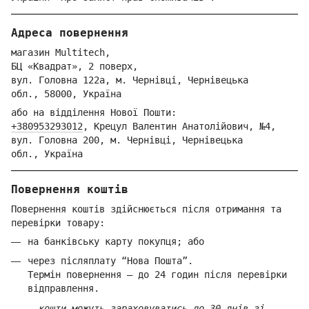
Адреса повернення
магазин Multitech,
БЦ «Квадрат», 2 поверх,
вул. Голо
вна 122
а, м. Че
рнівці,
Ч
ернівецька
обл.,
58000,
Ук
раїна
або на відділення Но
вої Пошти:
+380953293012
,
Крецул Валентин Анатолійович, №4,
вул. Головна 200, м. Чернівці,
Ч
ернівецька
обл.,
Україна
Повернення коштів
Повернення коштів здійснюється після отримання та
перевірки товару:
на банківську карту покупця; або
через післяплату “Нова Пошта”.
Термін повернення — до 24 годин після перевірки
відправлення.
кошти можуть зараховуватись до 30 днів зі