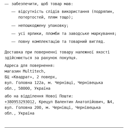
забезпечити, щоб товар мав:
відсутність слідів використання (подряпин,
потертостей, плям тощо);
непошкоджену упаковку;
усі ярлики, пломби та заводське маркування;
повну комплектацію та товарний вигляд.
Доставка при поверненні товару належної якості
здійснюється за рахунок покупця.
Адреса для повернення:
магазин Multitech,
БЦ «Квадрат», 2 поверх,
вул. Головна 122а, м. Чернівці,
Ч
ернівецька
обл.,
58000, Україна
або на відділення Но
вої Пошти:
+380953293012
,
Кре
цул Валентин Анатолійович, №4,
вул. Головна 200, м. Чернівці,
Ч
ернівецька
обл.,
Україна