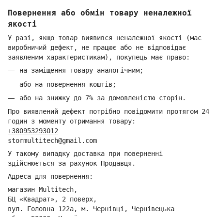
Повернення або обмін товару неналежної
якості
У разі, якщо товар виявився неналежної якості (має
виробничий дефект, не працює або не відповідає
заявленим характеристикам), покупець має право:
на заміщення товару аналогічним;
або на повернення коштів;
або на знижку до 7% за домовленістю сторін.
Про виявлений дефект потрібно повідомити протягом 24
годин з моменту отримання товару:
+380953293012
stormultitech@gmai
l.com
У такому випадку доставка при поверненні
здійснюється за рахунок Продавця.
Адреса для повернення:
магазин Multitech,
БЦ «Квадрат», 2 поверх,
вул. Головна 122а, м. Чернівці,
Ч
ернівецька