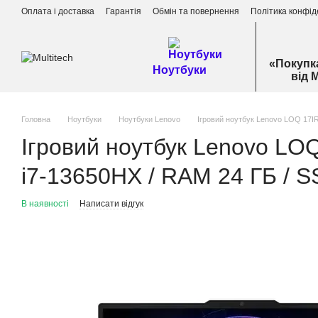
Перейти до основного контенту
Оплата і доставка
Гарантія
Обмін та повернення
Політика конфід
«Покупк
Ноутбуки
від 
Головна
Ноутбуки
Ноутбуки Lenovo
Ігровий ноутбук Lenovo LOQ 17IRX
Ігровий ноутбук Lenovo LOQ
i7-13650HX / RAM 24 ГБ / SS
В наявності
Написати відгук