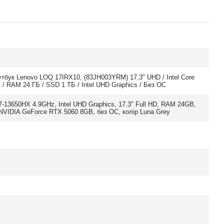
утбук Lenovo LOQ 17IRX10, (83JH003YRM) 17,3" UHD / Intel Core
 / RAM 24 ГБ / SSD 1 ТБ / Intel UHD Graphics / Без ОС
 i7-13650HX 4.9GHz, Intel UHD Graphics, 17.3" Full HD, RAM 24GB,
NVIDIA GeForce RTX 5060 8GB, без ОС, колір Luna Grey