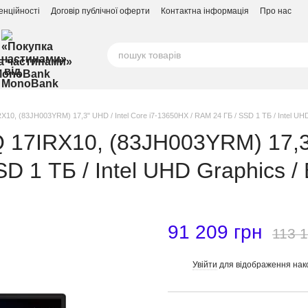
енційності
Договір публічної оферти
Контактна інформація
Про нас
а частинами»
MonoBank
10, (83JH003YRM) 17,3" UHD / Intel Core i7-13650HX / RAM 24 ГБ / SSD 1 ТБ / Intel UH
 17IRX10, (83JH003YRM) 17,3"
D 1 ТБ / Intel UHD Graphics /
91 209 грн
113 1
Увійти
для відображення нак
%