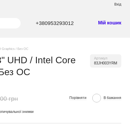
Вхід
+380953293012
Мій кошик
D Graphics / Без ОС
 UHD / Intel Core
Артикул
83JH003YRM
 Без ОС
00 грн
Порівняти
В бажання
опичувальної знижки