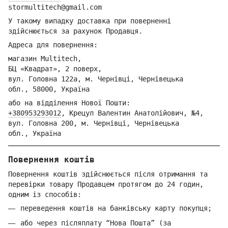
stormultitech@gmai
l.com
У такому випадку доставка при поверненні
здійснюється за рахунок Продавця.
Адреса для повернення:
магазин Multitech,
БЦ «Квадрат», 2 поверх,
вул. Головна 122а, м. Чернівці,
Ч
ернівецька
обл.,
58000, Україна
або на відділення Но
вої Пошти:
+380953293012
,
Крецул Валентин Анатолійович, №4,
вул. Головна 200, м. Чернівці,
Ч
ернівецька
обл.,
Україна
Повернення коштів
Повернення коштів здійснюється після отримання та
перевірки товару Продавцем протягом до 24 годин,
одним із способів:
переведення коштів на банківську карту покупця;
або через післяплату “Нова Пошта” (за