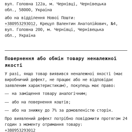
вул. Головна 122а, м. Чернівці,
Ч
ернівецька
обл.,
58000, Україна
або на відділення Но
вої Пошти:
+380953293012
,
Кре
цул Валентин Анатолійович, №4,
вул. Головна 200, м. Чернівці,
Ч
ернівецька
обл.,
Україна
Повернення або обмін товару неналежної
якості
У разі, якщо товар виявився неналежної якості (має
виробничий дефект, не працює або не відповідає
заявленим характеристикам), покупець має право:
на заміщення товару аналогічним;
або на повернення коштів;
або на знижку до 7% за домовленістю сторін.
Про виявлений дефект потрібно повідомити протягом 24
годин з моменту отримання товару:
+380953293012