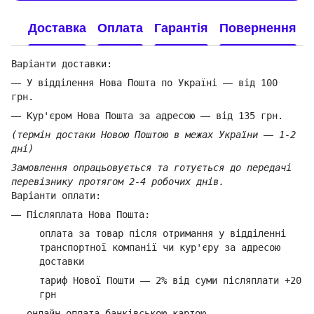
Доставка
Оплата
Гарантія
Повернення
Варіанти доставки:
—
У відділення Нова Пошта по Україні
—
від 100
грн.
—
Кур'єром Нова Пошта за адресою
—
від 135 грн.
(термін достаки Новою Поштою в межах України
—
1-2
дні)
Замовлення опрацьовується та готується до передачі
перевізнику протягом 2-4 робочих днів.
Варіанти оплати:
—
Післяплата Нова Пошта:
оплата за товар
після отримання у відділенні
транспортної компанії ч
и кур'єру за адресою
доставки
тариф Нової Пошти
—
2% від суми п
ісляплати +20
грн
—
онлайн оплата банківською картою