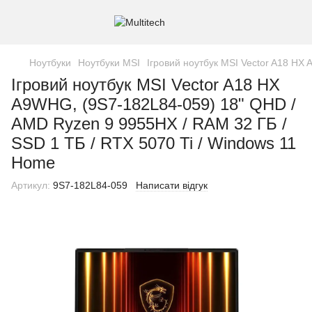
Ноутбуки
Ноутбуки MSI
Ігровий ноутбук MSI Vector A18 HX
Ігровий ноутбук MSI Vector A18 HX
A9WHG, (9S7-182L84-059) 18" QHD /
AMD Ryzen 9 9955HX / RAM 32 ГБ /
SSD 1 ТБ / RTX 5070 Ti / Windows 11
Home
Артикул:
9S7-182L84-059
Написати відгук