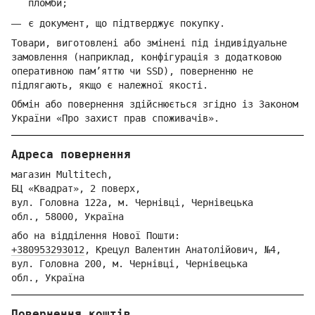
пломби;
є документ, що підтверджує покупку.
Товари, виготовлені або змінені під індивідуальне
замовлення (наприклад, конфігурація з додатковою
оперативною пам’яттю чи SSD), поверненню не
підлягають, якщо є належної якості.
Обмін або повернення здійснюється згідно із Законом
України «Про захист прав споживачів».
Адреса повернення
магазин Multitech,
БЦ «Квадрат», 2 поверх,
вул. Голо
вна 122
а, м. Че
рнівці,
Ч
ернівецька
обл.,
58000,
Ук
раїна
або на відділення Но
вої Пошти:
+380953293012
,
Крецул Валентин Анатолійович, №4,
вул. Головна 200, м. Чернівці,
Ч
ернівецька
обл.,
Україна
Повернення коштів