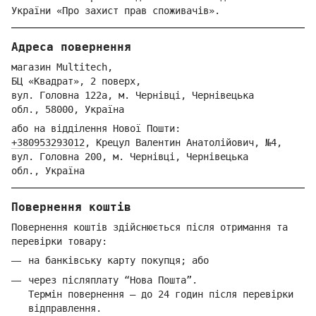
України «Про захист прав споживачів».
Адреса повернення
магазин Multitech,
БЦ «Квадрат», 2 поверх,
вул. Голо
вна 122
а, м. Че
рнівці,
Ч
ернівецька
обл.,
58000,
Ук
раїна
або на відділення Но
вої Пошти:
+380953293012
,
Крецул Валентин Анатолійович, №4,
вул. Головна 200, м. Чернівці,
Ч
ернівецька
обл.,
Україна
Повернення коштів
Повернення коштів здійснюється після отримання та
перевірки товару:
на банківську карту покупця; або
через післяплату “Нова Пошта”.
Термін повернення — до 24 годин після перевірки
відправлення.