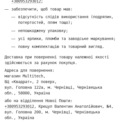
+380953293012
;
забезпечити, щоб товар мав:
відсутність слідів використання (подряпин,
потертостей, плям тощо);
непошкоджену упаковку;
усі ярлики, пломби та заводське маркування;
повну комплектацію та товарний вигляд.
Доставка при поверненні товару належної якості
здійснюється за рахунок покупця.
Адреса для повернення:
магазин Multitech,
БЦ «Квадрат», 2 поверх,
вул. Головна 122а, м. Чернівці,
Ч
ернівецька
обл.,
58000, Україна
або на відділення Но
вої Пошти:
+380953293012
,
Кре
цул Валентин Анатолійович, №4,
вул. Головна 200, м. Чернівці,
Ч
ернівецька
обл.,
Україна