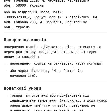
вул. Головна 122а, м. Чернівці,
Ч
ернівецька
обл.,
58000, Україна
або на відділення Но
вої Пошти:
+380953293012
,
Крецул Валентин Анатолійович, №4,
вул. Головна 200, м. Чернівці,
Ч
ернівецька
обл.,
Україна
Повернення коштів
Повернення коштів здійснюється після отримання та
перевірки товару Продавцем протягом до 24 годин,
одним із способів:
переведення коштів на банківську карту покупця;
або через післяплату “Нова Пошта” (за
домовленістю).
Додаткові умови
Товари, виготовлені або модифіковані під
індивідуальне замовлення (наприклад, з додатковою
оперативною пам’яттю чи SSD), поверненню не
підлягають, якщо вони належної якості.