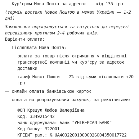
—
Кур'єром Нова Пошта за адресою
—
від 135 грн.
(термін достаки Новою Поштою в межах України
—
1-2
дні)
Замовлення опрацьовується та готується до передачі
перевізнику протягом 2-4 робочих днів.
Варіанти оплати:
—
Післяплата Нова Пошта:
оплата за товар
після отримання у відділенні
транспортної компанії ч
и кур'єру за адресою
доставки
тариф Нової Пошти
—
2% від суми п
ісляплати +20
грн
—
онлайн оплата банківською картою
—
оплата на розрахунковий рахунок, за реквізитами:
ФОП Крецул Любов Валеріївна
Код: 3349215442
Банк одержувача: Банк "УНІВЕРСАЛ БАНК"
Код банку: 322001
КРЕДИТ рах.: № UA403220010000026004350017722