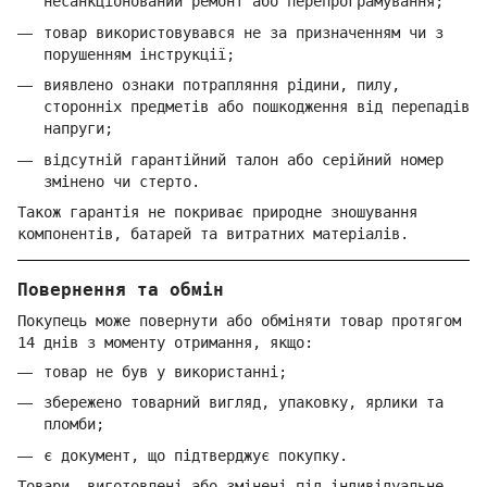
несанкціонований ремонт або перепрограмування;
товар використовувався не за призначенням чи з
порушенням інструкції;
виявлено ознаки потрапляння рідини, пилу,
сторонніх предметів або пошкодження від перепадів
напруги;
відсутній гарантійний талон або серійний номер
змінено чи стерто.
Також гарантія не покриває природне зношування
компонентів, батарей та витратних матеріалів.
Повернення та обмін
Покупець може повернути або обміняти товар протягом
14 днів з моменту отримання, якщо:
товар не був у використанні;
збережено товарний вигляд, упаковку, ярлики та
пломби;
є документ, що підтверджує покупку.
Товари, виготовлені або змінені під індивідуальне