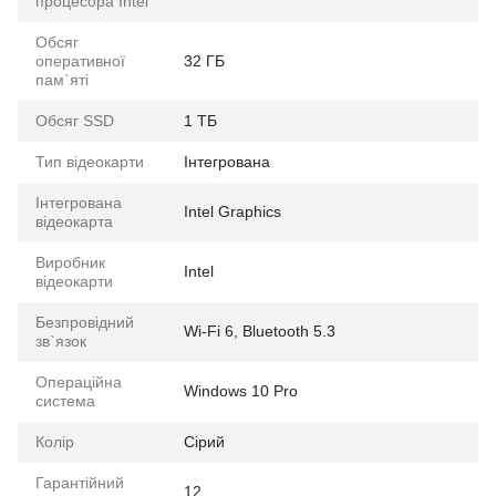
процесора Intel
Обсяг
оперативної
32 ГБ
пам`яті
Обсяг SSD
1 ТБ
Тип відеокарти
Інтегрована
Інтегрована
Intel Graphics
відеокарта
Виробник
Intel
відеокарти
Безпровідний
Wi-Fi 6, Bluetooth 5.3
зв`язок
Операційна
Windows 10 Pro
система
Колір
Сірий
Гарантійний
12