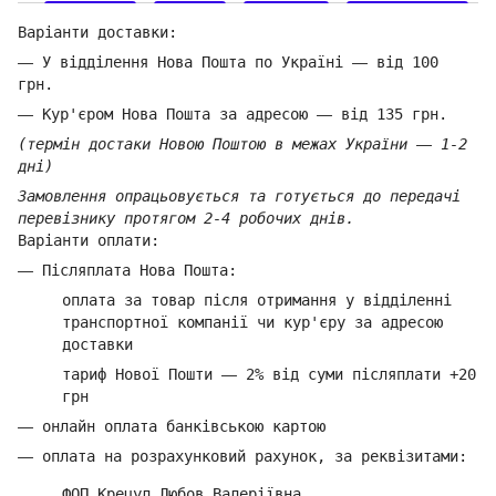
Варіанти доставки:
—
У відділення Нова Пошта по Україні
—
від 100
грн.
—
Кур'єром Нова Пошта за адресою
—
від 135 грн.
(термін достаки Новою Поштою в межах України
—
1-2
дні)
Замовлення опрацьовується та готується до передачі
перевізнику протягом 2-4 робочих днів.
Варіанти оплати:
—
Післяплата Нова Пошта:
оплата за товар
після отримання у відділенні
транспортної компанії ч
и кур'єру за адресою
доставки
тариф Нової Пошти
—
2% від суми п
ісляплати +20
грн
—
онлайн оплата банківською картою
—
оплата на розрахунковий рахунок, за реквізитами:
ФОП Крецул Любов Валеріївна