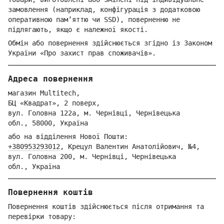
замовлення (наприклад, конфігурація з додатковою
оперативною пам’яттю чи SSD), поверненню не
підлягають, якщо є належної якості.
Обмін або повернення здійснюється згідно із Законом
України «Про захист прав споживачів».
Адреса повернення
магазин Multitech,
БЦ «Квадрат», 2 поверх,
вул. Голо
вна 122
а, м. Че
рнівці,
Ч
ернівецька
обл.,
58000,
Ук
раїна
або на відділення Но
вої Пошти:
+380953293012
,
Крецул Валентин Анатолійович, №4,
вул. Головна 200, м. Чернівці,
Ч
ернівецька
обл.,
Україна
Повернення коштів
Повернення коштів здійснюється після отримання та
перевірки товару: