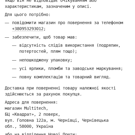
якщо він не відповідає очікуванням або
характеристикам, зазначеним у описі.
Для цього потрібно:
повідомити магазин про повернення за телефоном
+380953293012
;
забезпечити, щоб товар мав:
відсутність слідів використання (подряпин,
потертостей, плям тощо);
непошкоджену упаковку;
усі ярлики, пломби та заводське маркування;
повну комплектацію та товарний вигляд.
Доставка при поверненні товару належної якості
здійснюється за рахунок покупця.
Адреса для повернення:
магазин Multitech,
БЦ «Квадрат», 2 поверх,
вул. Головна 122а, м. Чернівці,
Ч
ернівецька
обл.,
58000, Україна
або на відділення Но
вої Пошти: