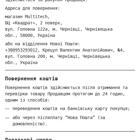
Адреса для повернення:
магазин Multitech,
БЦ «Квадрат», 2 поверх,
вул. Головна 122а, м. Чернівці,
Ч
ернівецька
обл.,
58000, Україна
або на відділення Но
вої Пошти:
+380953293012
,
Крецул Валентин Анатолійович, №4,
вул. Головна 200, м. Чернівці,
Ч
ернівецька
обл.,
Україна
Повернення коштів
Повернення коштів здійснюється після отримання та
перевірки товару Продавцем протягом до 24 годин,
одним із способів:
переведення коштів на банківську карту покупця;
або через післяплату “Нова Пошта” (за
домовленістю).
Додаткові умови