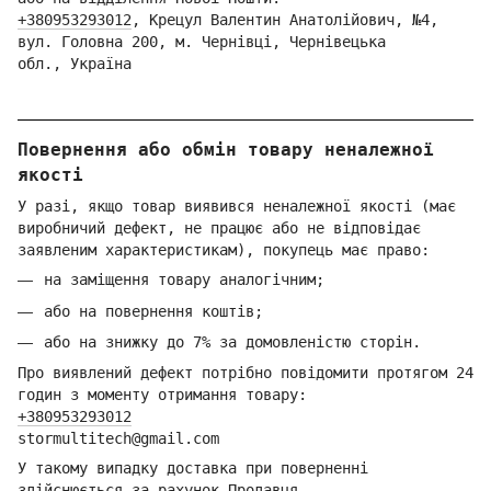
+380953293012
,
Кре
цул Валентин Анатолійович, №4,
вул. Головна 200, м. Чернівці,
Ч
ернівецька
обл.,
Україна
Повернення або обмін товару неналежної
якості
У разі, якщо товар виявився неналежної якості (має
виробничий дефект, не працює або не відповідає
заявленим характеристикам), покупець має право:
на заміщення товару аналогічним;
або на повернення коштів;
або на знижку до 7% за домовленістю сторін.
Про виявлений дефект потрібно повідомити протягом 24
годин з моменту отримання товару:
+380953293012
stormultitech@gmai
l.com
У такому випадку доставка при поверненні
здійснюється за рахунок Продавця.