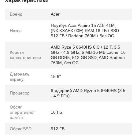
Характеристики
Бренд
Acer
Ноутбук Acer Aspire 15 A15-41M,
Назва
(NX.KXAEX.00E) RAM 16 ГБ / SSD
512 ГБ / Radeon 760M / Без ОС
AMD Ryze 5 8640HS 6 C / 12 T, 3.5
Короткі
GHz - 4.9 GHz, 6 MB 16 MB cache, 16
характеристики
GB DDR5, 512 GB SSD, AMD Radeon
760M, без ОС
Діагональ
15.6"
екрану
6-ядерний AMD Ryzen 5 8640HS (3.5
Процесор
- 4.9 ГГц)
Обсяг
оперативної
16 ГБ
пам`яті
Обсяг SSD
512 ГБ