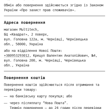
Обмін або повернення здійснюється згідно із Законом
України «Про захист прав споживачів».
Адреса повернення
магазин Multitech,
БЦ «Квадрат», 2 поверх,
вул. Голо
вна 122
а, м. Че
рнівці,
Ч
ернівецька
обл.,
58000,
Ук
раїна
або на відділення Но
вої Пошти:
+380953293012
,
Крецул Валентин Анатолійович, №4,
вул. Головна 200, м. Чернівці,
Ч
ернівецька
обл.,
Україна
Повернення коштів
Повернення коштів здійснюється після отримання та
перевірки товару:
на банківську карту покупця; або
через післяплату “Нова Пошта”.
Термін повернення — до 24 годин після перевірки