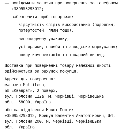
повідомити магазин про повернення за телефоном
+380953293012
;
забезпечити, щоб товар мав:
відсутність слідів використання (подряпин,
потертостей, плям тощо);
непошкоджену упаковку;
усі ярлики, пломби та заводське маркування;
повну комплектацію та товарний вигляд.
Доставка при поверненні товару належної якості
здійснюється за рахунок покупця.
Адреса для повернення:
магазин Multitech,
БЦ «Квадрат», 2 поверх,
вул. Головна 122а, м. Чернівці,
Ч
ернівецька
обл.,
58000, Україна
або на відділення Но
вої Пошти:
+380953293012
,
Кре
цул Валентин Анатолійович, №4,
вул. Головна 200, м. Чернівці,
Ч
ернівецька
обл.,
Україна