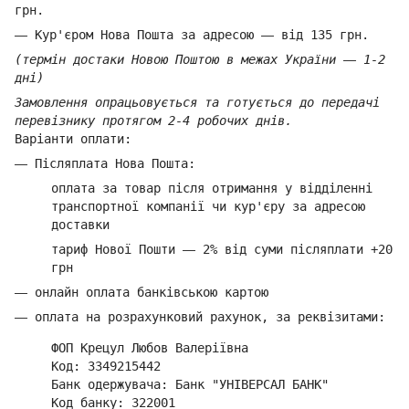
грн.
—
Кур'єром Нова Пошта за адресою
—
від 135 грн.
(термін достаки Новою Поштою в межах України
—
1-2
дні)
Замовлення опрацьовується та готується до передачі
перевізнику протягом 2-4 робочих днів.
Варіанти оплати:
—
Післяплата Нова Пошта:
оплата за товар
після отримання у відділенні
транспортної компанії ч
и кур'єру за адресою
доставки
тариф Нової Пошти
—
2% від суми п
ісляплати +20
грн
—
онлайн оплата банківською картою
—
оплата на розрахунковий рахунок, за реквізитами:
ФОП Крецул Любов Валеріївна
Код: 3349215442
Банк одержувача: Банк "УНІВЕРСАЛ БАНК"
Код банку: 322001