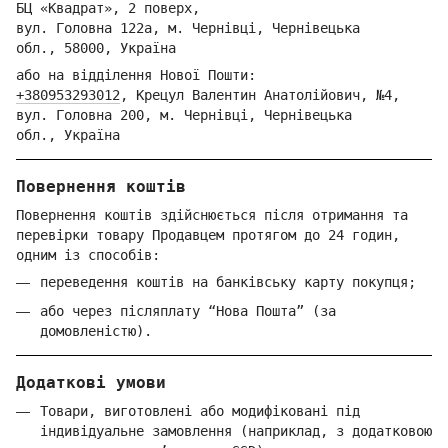
БЦ «Квадрат», 2 поверх,
вул. Головна 122а, м. Чернівці,
Ч
ернівецька
обл.,
58000, Україна
або на відділення Но
вої Пошти:
+380953293012
,
Крецул Валентин Анатолійович, №4,
вул. Головна 200, м. Чернівці,
Ч
ернівецька
обл.,
Україна
Повернення коштів
Повернення коштів здійснюється після отримання та
перевірки товару Продавцем протягом до 24 годин,
одним із способів:
переведення коштів на банківську карту покупця;
або через післяплату “Нова Пошта” (за
домовленістю).
Додаткові умови
Товари, виготовлені або модифіковані під
індивідуальне замовлення (наприклад, з додатковою