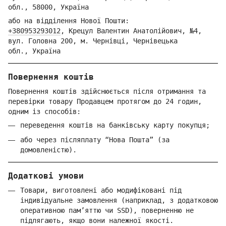
обл.,
58000, Україна
або на відділення Но
вої Пошти:
+380953293012
,
Крецул Валентин Анатолійович, №4,
вул. Головна 200, м. Чернівці,
Ч
ернівецька
обл.,
Україна
Повернення коштів
Повернення коштів здійснюється після отримання та
перевірки товару Продавцем протягом до 24 годин,
одним із способів:
переведення коштів на банківську карту покупця;
або через післяплату “Нова Пошта” (за
домовленістю).
Додаткові умови
Товари, виготовлені або модифіковані під
індивідуальне замовлення (наприклад, з додатковою
оперативною пам’яттю чи SSD), поверненню не
підлягають, якщо вони належної якості.