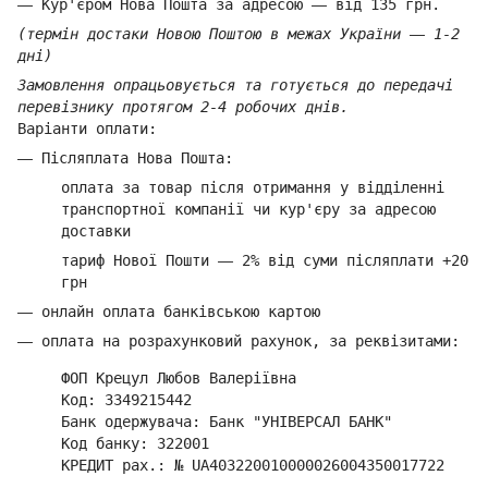
—
Кур'єром Нова Пошта за адресою
—
від 135 грн.
(термін достаки Новою Поштою в межах України
—
1-2
дні)
Замовлення опрацьовується та готується до передачі
перевізнику протягом 2-4 робочих днів.
Варіанти оплати:
—
Післяплата Нова Пошта:
оплата за товар
після отримання у відділенні
транспортної компанії ч
и кур'єру за адресою
доставки
тариф Нової Пошти
—
2% від суми п
ісляплати +20
грн
—
онлайн оплата банківською картою
—
оплата на розрахунковий рахунок, за реквізитами:
ФОП Крецул Любов Валеріївна
Код: 3349215442
Банк одержувача: Банк "УНІВЕРСАЛ БАНК"
Код банку: 322001
КРЕДИТ рах.: № UA403220010000026004350017722