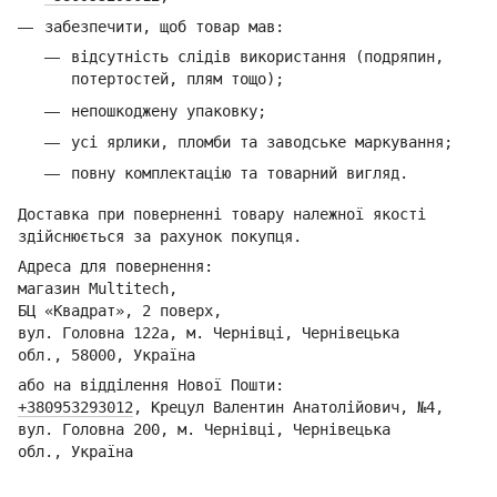
забезпечити, щоб товар мав:
відсутність слідів використання (подряпин,
потертостей, плям тощо);
непошкоджену упаковку;
усі ярлики, пломби та заводське маркування;
повну комплектацію та товарний вигляд.
Доставка при поверненні товару належної якості
здійснюється за рахунок покупця.
Адреса для повернення:
магазин Multitech,
БЦ «Квадрат», 2 поверх,
вул. Головна 122а, м. Чернівці,
Ч
ернівецька
обл.,
58000, Україна
або на відділення Но
вої Пошти:
+380953293012
,
Кре
цул Валентин Анатолійович, №4,
вул. Головна 200, м. Чернівці,
Ч
ернівецька
обл.,
Україна