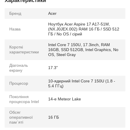
Характеристики
Бренд
Acer
Ноутбук Acer Aspire 17 A17-51M,
Назва
(NX.J0JEX.002) RAM 16 ГБ / SSD 512
ГБ / No OS / сірий
Intel Core 7 150U, 17.3inch, RAM
Короткі
16GB, SSD 512GB, Intel Graphics, No
характеристики
OS, Steel Gray
Діагональ
17.3"
екрану
10-ядерний Intel Core 7 150U (1.8 -
Процесор
5.4 ГГц)
Покоління
14-e Meteor Lake
процесора Intel
Обсяг
оперативної
16 ГБ
пам`яті