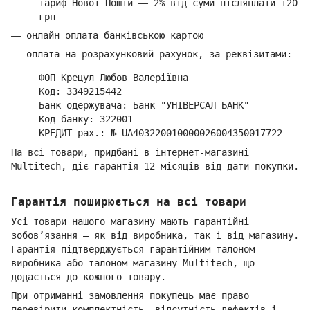
тариф Нової Пошти
—
2% від суми п
ісляплати +20
грн
—
онлайн оплата банківською картою
—
оплата на розрахунковий рахунок, за реквізитами:
ФОП Крецул Любов Валеріївна
Код: 3349215442
Банк одержувача: Банк "УНІВЕРСАЛ БАНК"
Код банку: 322001
КРЕДИТ рах.: № UA403220010000026004350017722
На всі товари, придбані в інтернет-магазині
Multitech, діє гарантія 12 місяців від дати покупки.
Гарантія поширюється на всі товари
Усі товари нашого магазину мають гарантійні
зобов’язання — як від виробника, так і від магазину.
Гарантія підтверджується гарантійним талоном
виробника або талоном магазину Multitech, що
додається до кожного товару.
При отриманні замовлення покупець має право
перевірити комплектність, відсутність дефектів і