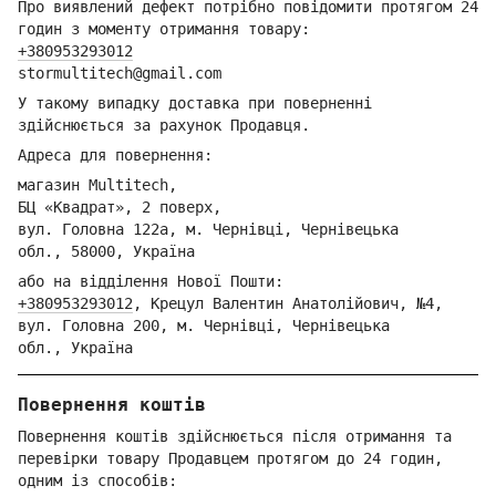
Про виявлений дефект потрібно повідомити протягом 24
годин з моменту отримання товару:
+380953293012
stormultitech@gmai
l.com
У такому випадку доставка при поверненні
здійснюється за рахунок Продавця.
Адреса для повернення:
магазин Multitech,
БЦ «Квадрат», 2 поверх,
вул. Головна 122а, м. Чернівці,
Ч
ернівецька
обл.,
58000, Україна
або на відділення Но
вої Пошти:
+380953293012
,
Крецул Валентин Анатолійович, №4,
вул. Головна 200, м. Чернівці,
Ч
ернівецька
обл.,
Україна
Повернення коштів
Повернення коштів здійснюється після отримання та
перевірки товару Продавцем протягом до 24 годин,
одним із способів: