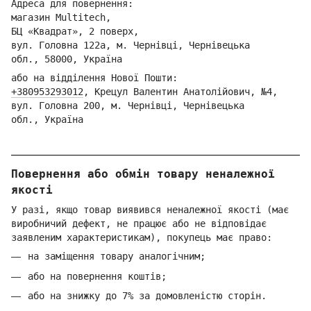
Адреса для повернення:
магазин Multitech,
БЦ «Квадрат», 2 поверх,
вул. Головна 122а, м. Чернівці,
Ч
ернівецька
обл.,
58000, Україна
або на відділення Но
вої Пошти:
+380953293012
,
Кре
цул Валентин Анатолійович, №4,
вул. Головна 200, м. Чернівці,
Ч
ернівецька
обл.,
Україна
Повернення або обмін товару неналежної
якості
У разі, якщо товар виявився неналежної якості (має
виробничий дефект, не працює або не відповідає
заявленим характеристикам), покупець має право:
на заміщення товару аналогічним;
або на повернення коштів;
або на знижку до 7% за домовленістю сторін.