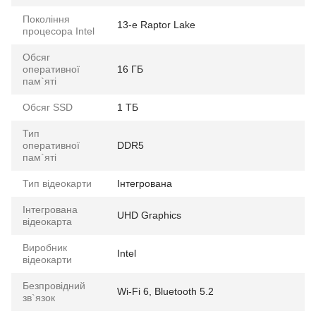
Покоління
13-е Raptor Lake
процесора Intel
Обсяг
оперативної
16 ГБ
пам`яті
Обсяг SSD
1 ТБ
Тип
оперативної
DDR5
пам`яті
Тип відеокарти
Інтегрована
Інтегрована
UHD Graphics
відеокарта
Виробник
Intel
відеокарти
Безпровідний
Wi-Fi 6, Bluetooth 5.2
зв`язок