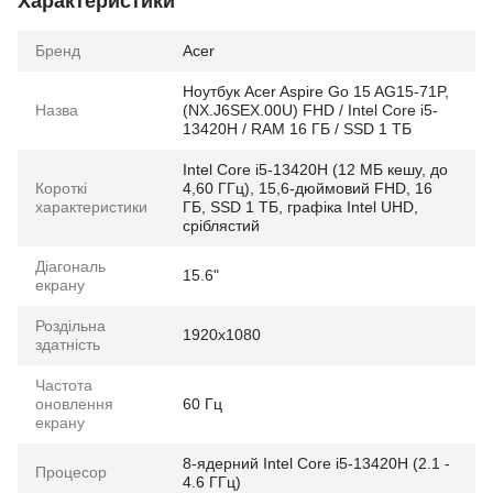
Характеристики
Бренд
Acer
Ноутбук Acer Aspire Go 15 AG15-71P,
Назва
(NX.J6SEX.00U) FHD / Intel Core i5-
13420H / RAM 16 ГБ / SSD 1 ТБ
Intel Core i5-13420H (12 МБ кешу, до
Короткі
4,60 ГГц), 15,6-дюймовий FHD, 16
характеристики
ГБ, SSD 1 ТБ, графіка Intel UHD,
сріблястий
Діагональ
15.6"
екрану
Роздільна
1920x1080
здатність
Частота
оновлення
60 Гц
екрану
8-ядерний Intel Core i5-13420H (2.1 -
Процесор
4.6 ГГц)