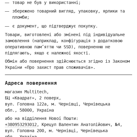
товар не був у використанні;
збережено товарний вигляд, упаковку, ярлики та
пломби;
є документ, що підтверджує покупку.
Товари, виготовлені або змінені під індивідуальне
замовлення (наприклад, конфігурація з додатковою
оперативною пам’яттю чи SSD), поверненню не
підлягають, якщо є належної якості.
Обмін або повернення здійснюється згідно із Законом
України «Про захист прав споживачів».
Адреса повернення
магазин Multitech,
БЦ «Квадрат», 2 поверх,
вул. Голо
вна 122
а, м. Че
рнівці,
Ч
ернівецька
обл.,
58000,
Ук
раїна
або на відділення Но
вої Пошти:
+380953293012
,
Крецул Валентин Анатолійович, №4,
вул. Головна 200, м. Чернівці,
Ч
ернівецька
обл.,
Україна