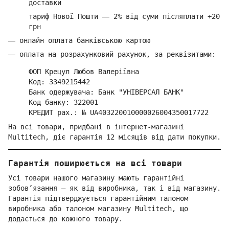
доставки
тариф Нової Пошти
—
2% від суми п
ісляплати +20
грн
—
онлайн оплата банківською картою
—
оплата на розрахунковий рахунок, за реквізитами:
ФОП Крецул Любов Валеріївна
Код: 3349215442
Банк одержувача: Банк "УНІВЕРСАЛ БАНК"
Код банку: 322001
КРЕДИТ рах.: № UA403220010000026004350017722
На всі товари, придбані в інтернет-магазині
Multitech, діє гарантія 12 місяців від дати покупки.
Гарантія поширюється на всі товари
Усі товари нашого магазину мають гарантійні
зобов’язання — як від виробника, так і від магазину.
Гарантія підтверджується гарантійним талоном
виробника або талоном магазину Multitech, що
додається до кожного товару.