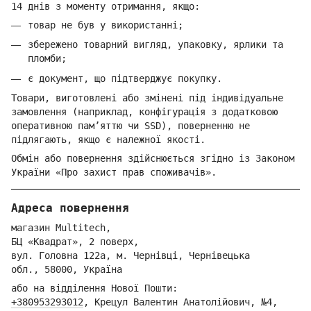
14 днів з моменту отримання, якщо:
товар не був у використанні;
збережено товарний вигляд, упаковку, ярлики та
пломби;
є документ, що підтверджує покупку.
Товари, виготовлені або змінені під індивідуальне
замовлення (наприклад, конфігурація з додатковою
оперативною пам’яттю чи SSD), поверненню не
підлягають, якщо є належної якості.
Обмін або повернення здійснюється згідно із Законом
України «Про захист прав споживачів».
Адреса повернення
магазин Multitech,
БЦ «Квадрат», 2 поверх,
вул. Голо
вна 122
а, м. Че
рнівці,
Ч
ернівецька
обл.,
58000,
Ук
раїна
або на відділення Но
вої Пошти:
+380953293012
,
Крецул Валентин Анатолійович, №4,