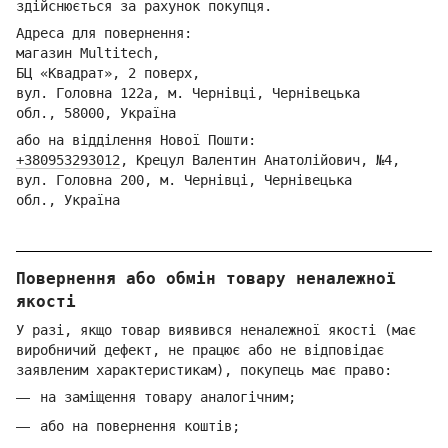
здійснюється за рахунок покупця.
Адреса для повернення:
магазин Multitech,
БЦ «Квадрат», 2 поверх,
вул. Головна 122а, м. Чернівці,
Ч
ернівецька
обл.,
58000, Україна
або на відділення Но
вої Пошти:
+380953293012
,
Кре
цул Валентин Анатолійович, №4,
вул. Головна 200, м. Чернівці,
Ч
ернівецька
обл.,
Україна
Повернення або обмін товару неналежної
якості
У разі, якщо товар виявився неналежної якості (має
виробничий дефект, не працює або не відповідає
заявленим характеристикам), покупець має право:
на заміщення товару аналогічним;
або на повернення коштів;