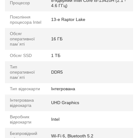
8-ядерний Intel Core i5-13420H (2.1 -
Процесор
4.6 ГГц)
Покоління
13-е Raptor Lake
процесора Intel
Обсяг
оперативної
16 ГБ
пам`яті
Обсяг SSD
1 ТБ
Тип
оперативної
DDR5
пам`яті
Тип відеокарти
Інтегрована
Інтегрована
UHD Graphics
відеокарта
Виробник
Intel
відеокарти
Безпровідний
Wi-Fi 6, Bluetooth 5.2