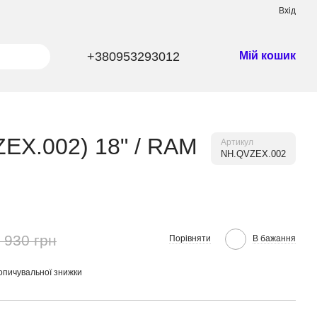
Вхід
+380953293012
Мій кошик
ZEX.002) 18" / RAM
Артикул
NH.QVZEX.002
 930 грн
Порівняти
В бажання
опичувальної знижки