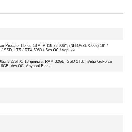
er Predator Helios 18 AI PH18-73-906Y, (NH.QVZEX.002) 18" /
/ SSD 1 ТБ / RTX 5080 / Без ОС / чорний
 Ultra 9 275HX, 18 дюймів, RAM 32GB, SSD 1TB, nVidia GeForce
16GB, без ОС, Abyssal Black