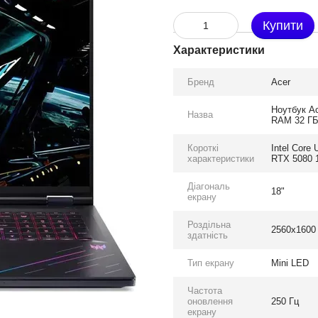
Купити
Характеристики
Бренд
Acer
Ноутбук Ac
Назва
RAM 32 ГБ 
Короткі
Intel Core
характеристики
RTX 5080 
Діагональ
18"
екрану
Роздільна
2560x1600
здатність
Тип екрану
Mini LED
Частота
оновлення
250 Гц
екрану