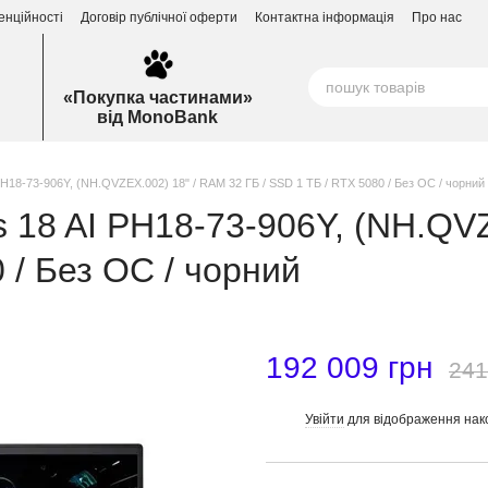
енційності
Договір публічної оферти
Контактна інформація
Про нас
«Покупка частинами»
від MonoBank
 PH18-73-906Y, (NH.QVZEX.002) 18" / RAM 32 ГБ / SSD 1 ТБ / RTX 5080 / Без ОС / чорний
os 18 AI PH18-73-906Y, (NH.QV
 / Без ОС / чорний
192 009 грн
241
Увійти
для відображення нак
%