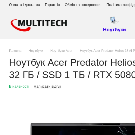
Перейти до основного контенту
Оплата і доставка
Гарантія
Обмін та повернення
Політика конфід
Ноутбуки
Головна
Ноутбуки
Ноутбуки Acer
Ноутбук Acer Predator Helios 18 AI
Ноутбук Acer Predator Heli
32 ГБ / SSD 1 ТБ / RTX 5080
В наявності
Написати відгук