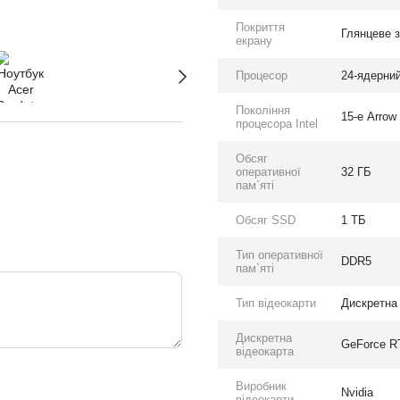
Покриття
Глянцеве 
екрану
Процесор
24-ядерний 
Покоління
15-е Arrow
процесора Intel
Обсяг
оперативної
32 ГБ
пам`яті
Обсяг SSD
1 ТБ
Тип оперативної
DDR5
пам`яті
Тип відеокарти
Дискретна
Дискретна
GeForce R
відеокарта
Виробник
Nvidia
відеокарти