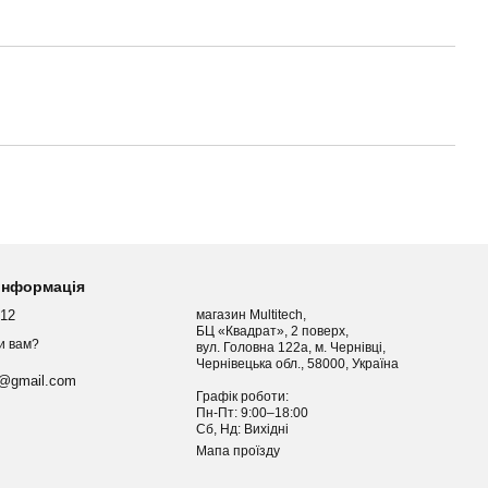
 інформація
012
магазин Multitech,
БЦ «Квадрат», 2 поверх,
и вам?
вул. Головна 122а, м. Чернівці,
Чернівецька обл., 58000, Україна
h@gmail.com
Графік роботи:
Пн-Пт: 9:00–18:00
Сб, Нд: Вихідні
Мапа проїзду