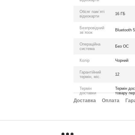
Обсяг пам`яті
16 ГБ
відеокарти
Безпровідний
Bluetooth 5
зв`язок
Операційна
Без ОС
система
Колір
Чорний
Гарантійний
12
термін, міс.
Термін
Термін дос
доставки
товару пе
Доставка
Оплата
Гар