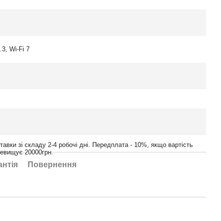
.3, Wi-Fi 7
тавки зі складу 2-4 робочі дні. Передплата - 10%, якщо вартість
ревищує 20000грн.
антія
Повернення