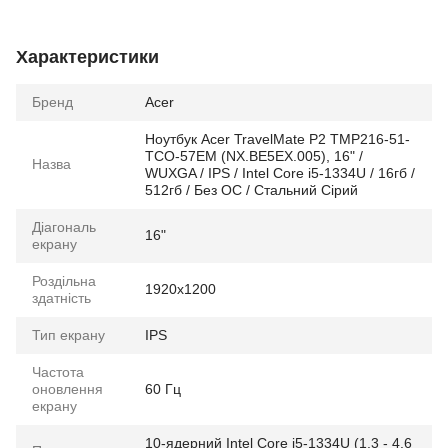
Характеристики
Бренд
Acer
Ноутбук Acer TravelMate P2 TMP216-51-
TCO-57EM (NX.BE5EX.005), 16" /
Назва
WUXGA / IPS / Intel Core i5-1334U / 16гб /
512гб / Без ОС / Стальний Сірий
Діагональ
16"
екрану
Роздільна
1920x1200
здатність
Тип екрану
IPS
Частота
оновлення
60 Гц
екрану
10-ядерний Intel Core i5-1334U (1.3 - 4.6