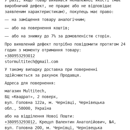
У разі, якщо товар виявився неналежної якості (має
виробничий дефект, не працює або не відповідає
заявленим характеристикам), покупець має право:
на заміщення товару аналогічним;
або на повернення коштів;
або на знижку до 7% за домовленістю сторін.
Про виявлений дефект потрібно повідомити протягом 24
годин з моменту отримання товару:
+380953293012
stormultitech@gmai
l.com
У такому випадку доставка при поверненні
здійснюється за рахунок Продавця.
Адреса для повернення:
магазин Multitech,
БЦ «Квадрат», 2 поверх,
вул. Головна 122а, м. Чернівці,
Ч
ернівецька
обл.,
58000, Україна
або на відділення Но
вої Пошти:
+380953293012
,
Крецул Валентин Анатолійович, №4,
вул. Головна 200, м. Чернівці,
Ч
ернівецька