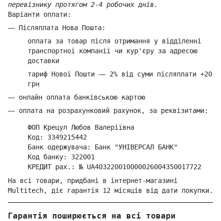
перевізнику протягом 2-4 робочих днів.
Варіанти оплати:
—
Післяплата Нова Пошта:
оплата за товар
після отримання у відділенні
транспортної компанії ч
и кур'єру за адресою
доставки
тариф Нової Пошти
—
2% від суми п
ісляплати +20
грн
—
онлайн оплата банківською картою
—
оплата на розрахунковий рахунок, за реквізитами:
ФОП Крецул Любов Валеріївна
Код: 3349215442
Банк одержувача: Банк "УНІВЕРСАЛ БАНК"
Код банку: 322001
КРЕДИТ рах.: № UA403220010000026004350017722
На всі товари, придбані в інтернет-магазині
Multitech, діє гарантія 12 місяців від дати покупки.
Гарантія поширюється на всі товари