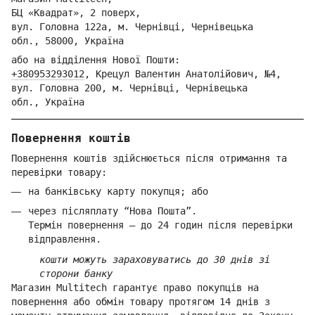
БЦ «Квадрат», 2 поверх,
вул. Голо
вна 122
а, м. Че
рнівці,
Ч
ернівецька
обл.,
58000,
Ук
раїна
або на відділення Но
вої Пошти:
+380953293012
,
Крецул Валентин Анатолійович, №4,
вул. Головна 200, м. Чернівці,
Ч
ернівецька
обл.,
Україна
Повернення коштів
Повернення коштів здійснюється після отримання та
перевірки товару:
на банківську карту покупця; або
через післяплату “Нова Пошта”.
Термін повернення — до 24 годин після перевірки
відправлення.
кошти можуть зараховуватись до 30 днів зі
сторони банку
Магазин Multitech гарантує право покупців на
повернення або обмін товару протягом 14 днів з