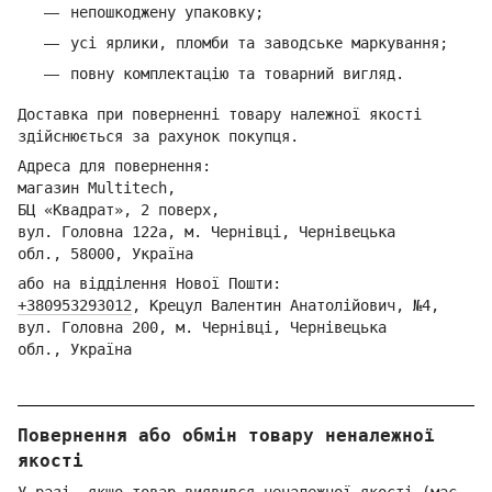
непошкоджену упаковку;
усі ярлики, пломби та заводське маркування;
повну комплектацію та товарний вигляд.
Доставка при поверненні товару належної якості
здійснюється за рахунок покупця.
Адреса для повернення:
магазин Multitech,
БЦ «Квадрат», 2 поверх,
вул. Головна 122а, м. Чернівці,
Ч
ернівецька
обл.,
58000, Україна
або на відділення Но
вої Пошти:
+380953293012
,
Кре
цул Валентин Анатолійович, №4,
вул. Головна 200, м. Чернівці,
Ч
ернівецька
обл.,
Україна
Повернення або обмін товару неналежної
якості