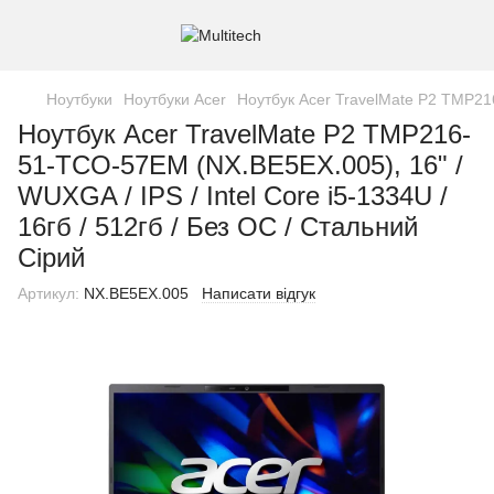
Ноутбуки
Ноутбуки Acer
Ноутбук Acer TravelMate P2 TMP216
Ноутбук Acer TravelMate P2 TMP216-
51-TCO-57EM (NX.BE5EX.005), 16" /
WUXGA / IPS / Intel Core i5-1334U /
16гб / 512гб / Без ОС / Стальний
Сірий
Артикул:
NX.BE5EX.005
Написати відгук