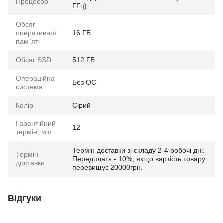
Процесор
ГГц)
Обсяг
оперативної
16 ГБ
пам`яті
Обсяг SSD
512 ГБ
Операційна
Без ОС
система
Колір
Сірий
Гарантійний
12
термін, міс.
Термін доставки зі складу 2-4 робочі дні.
Термін
Передплата - 10%, якщо вартість товару
доставки
перевищує 20000грн.
Відгуки