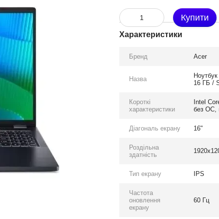
Купити
Характеристики
Бренд
Acer
Ноутбук
Назва
16 ГБ / 
Короткі
Intel Co
характеристики
без ОС, 
Діагональ екрану
16"
Роздільна
1920x12
здатність
Тип екрану
IPS
Частота
оновлення
60 Гц
екрану