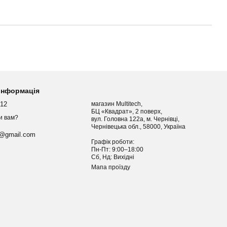
 інформація
012
магазин Multitech,
БЦ «Квадрат», 2 поверх,
и вам?
вул. Головна 122а, м. Чернівці,
Чернівецька обл., 58000, Україна
h@gmail.com
Графік роботи:
Пн-Пт: 9:00–18:00
Сб, Нд: Вихідні
Мапа проїзду