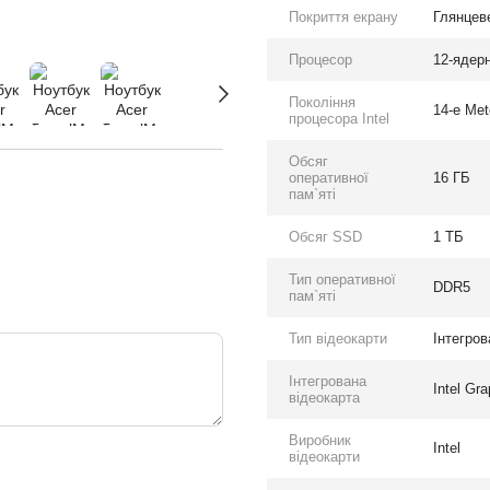
Покриття екрану
Глянцев
Процесор
12-ядерн
Покоління
14-e Met
процесора Intel
Обсяг
оперативної
16 ГБ
пам`яті
Обсяг SSD
1 ТБ
Тип оперативної
DDR5
пам`яті
Тип відеокарти
Інтегров
Інтегрована
Intel Gr
відеокарта
Виробник
Intel
відеокарти