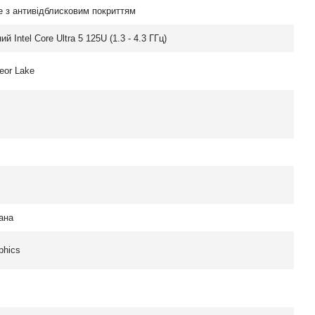
е з антивідблисковим покриттям
ий Intel Core Ultra 5 125U (1.3 - 4.3 ГГц)
eor Lake
ана
aphics