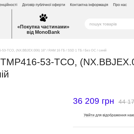
енційності
Договір публічної оферти
Контактна інформація
Про нас
«Покупка частинами»
від MonoBank
-53-TCO, (NX.BBJEX.006) 16" / RAM 16 ГБ / SSD 1 ТБ / Без ОС / синій
4 TMP416-53-TCO, (NX.BBJEX.0
ній
36 209 грн
44 17
Увійти
для відображення нак
%