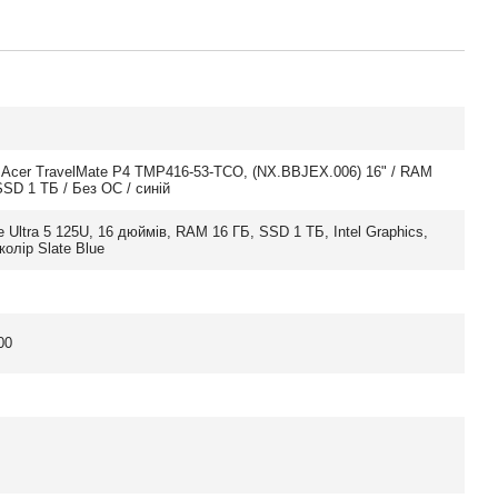
 Acer TravelMate P4 TMP416-53-TCO, (NX.BBJEX.006) 16" / RAM
SSD 1 ТБ / Без ОС / синій
re Ultra 5 125U, 16 дюймів, RAM 16 ГБ, SSD 1 ТБ, Intel Graphics,
колір Slate Blue
00