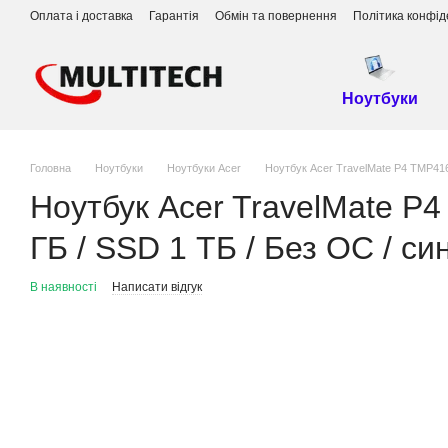
Перейти до основного контенту
Оплата і доставка
Гарантія
Обмін та повернення
Політика конфід
Ноутбуки
Головна
Ноутбуки
Ноутбуки Acer
Ноутбук Acer TravelMate P4 TMP416
Ноутбук Acer TravelMate P
ГБ / SSD 1 ТБ / Без ОС / си
В наявності
Написати відгук