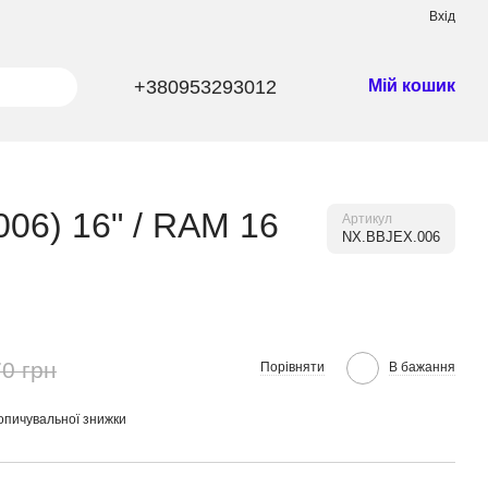
Вхід
+380953293012
Мій кошик
06) 16" / RAM 16
Артикул
NX.BBJEX.006
0 грн
Порівняти
В бажання
опичувальної знижки