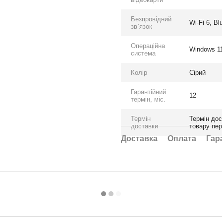
Безпровідний
Wi-Fi 6, Bl
зв`язок
Операційна
Windows 11
система
Колір
Сірий
Гарантійний
12
термін, міс.
Термін
Термін дос
доставки
товару пе
Доставка
Оплата
Гар