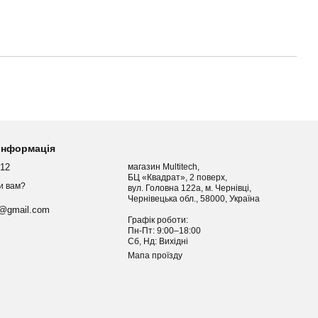
 інформація
012
магазин Multitech,
БЦ «Квадрат», 2 поверх,
и вам?
вул. Головна 122а, м. Чернівці,
Чернівецька обл., 58000, Україна
h@gmail.com
Графік роботи:
Пн-Пт: 9:00–18:00
Сб, Нд: Вихідні
Мапа проїзду