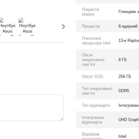
Покриття
Глянцеве 
екрану
Процесор
6-ядерний I
Покоління
13-е Rapto
процесора Intel
Обсяг
оперативної
8 ГБ
пам`яті
Обсяг SSD
256 ГБ
Тип оперативної
DDR5
пам`яті
Тип відеокарти
Інтегрован
Інтегрована
UHD Graph
відеокарта
Виробник
Intel
відеокарти