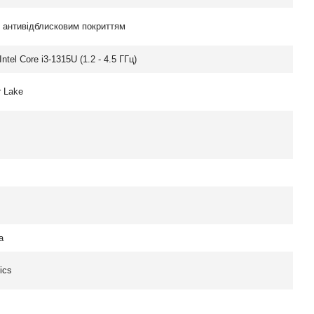
з антивідблисковим покриттям
ntel Core i3-1315U (1.2 - 4.5 ГГц)
r Lake
а
ics