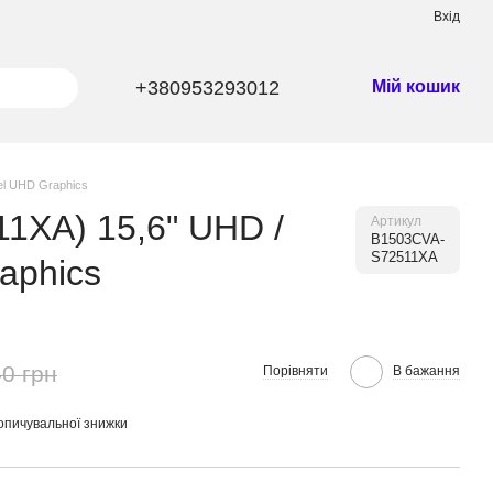
Вхід
+380953293012
Мій кошик
tel UHD Graphics
1XA) 15,6" UHD /
Артикул
B1503CVA-
S72511XA
raphics
0 грн
Порівняти
В бажання
опичувальної знижки