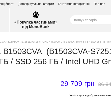
енційності
Договір публічної оферти
Контактна інформація
Про нас
«Покупка частинами»
від MonoBank
VA, (B1503CVA-S72511XA) 15,6" UHD / Intel Core i3-1315U / RAM 8 ГБ / SSD 256 ГБ / In
1 B1503CVA, (B1503CVA-S7251
 ГБ / SSD 256 ГБ / Intel UHD G
29 709 грн
36 84
Увійти
для відображення нак
%