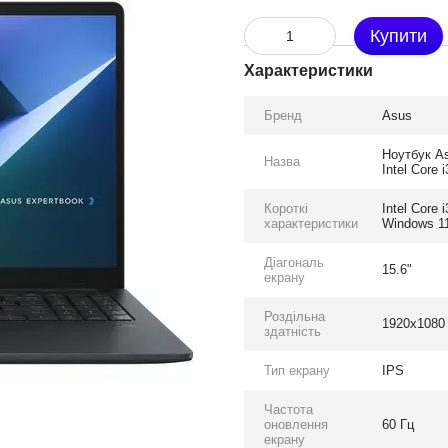
Купити
Характеристики
Бренд
Asus
Ноутбук A
Назва
Intel Core
Короткі
Intel Core
характеристики
Windows 11
Діагональ
15.6"
екрану
Роздільна
1920x1080
здатність
Тип екрану
IPS
Частота
оновлення
60 Гц
екрану