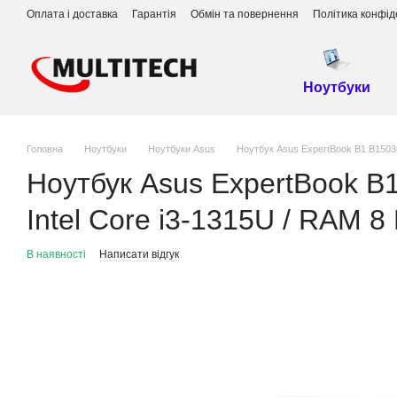
Перейти до основного контенту
Оплата і доставка
Гарантія
Обмін та повернення
Політика конфід
Ноутбуки
Головна
Ноутбуки
Ноутбуки Asus
Ноутбук Asus ExpertBook B1 B1503C
Ноутбук Asus ExpertBook B
Intel Core i3-1315U / RAM 8
В наявності
Написати відгук