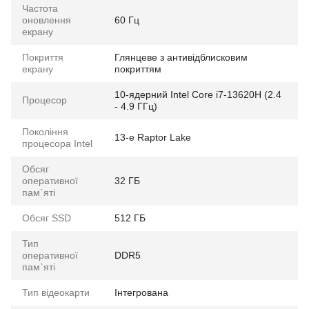
Частота
оновлення
60 Гц
екрану
Покриття
Глянцеве з антивідблисковим
екрану
покриттям
10-ядерний Intel Core i7-13620H (2.4
Процесор
- 4.9 ГГц)
Покоління
13-е Raptor Lake
процесора Intel
Обсяг
оперативної
32 ГБ
пам`яті
Обсяг SSD
512 ГБ
Тип
оперативної
DDR5
пам`яті
Тип відеокарти
Інтегрована