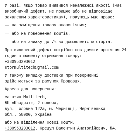
У разі, якщо товар виявився неналежної якості (має
виробничий дефект, не працює або не відповідає
заявленим характеристикам), покупець має право:
на заміщення товару аналогічним;
або на повернення коштів;
або на знижку до 7% за домовленістю сторін.
Про виявлений дефект потрібно повідомити протягом 24
годин з моменту отримання товару:
+380953293012
stormultitech@gmai
l.com
У такому випадку доставка при поверненні
здійснюється за рахунок Продавця.
Адреса для повернення:
магазин Multitech,
БЦ «Квадрат», 2 поверх,
вул. Головна 122а, м. Чернівці,
Ч
ернівецька
обл.,
58000, Україна
або на відділення Но
вої Пошти:
+380953293012
,
Крецул Валентин Анатолійович, №4,