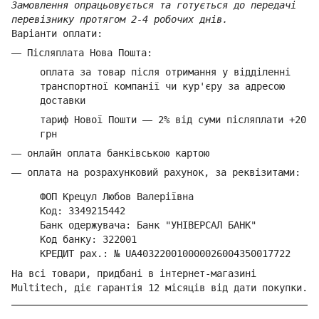
Замовлення опрацьовується та готується до передачі
перевізнику протягом 2-4 робочих днів.
Варіанти оплати:
—
Післяплата Нова Пошта:
оплата за товар
після отримання у відділенні
транспортної компанії ч
и кур'єру за адресою
доставки
тариф Нової Пошти
—
2% від суми п
ісляплати +20
грн
—
онлайн оплата банківською картою
—
оплата на розрахунковий рахунок, за реквізитами:
ФОП Крецул Любов Валеріївна
Код: 3349215442
Банк одержувача: Банк "УНІВЕРСАЛ БАНК"
Код банку: 322001
КРЕДИТ рах.: № UA403220010000026004350017722
На всі товари, придбані в інтернет-магазині
Multitech, діє гарантія 12 місяців від дати покупки.