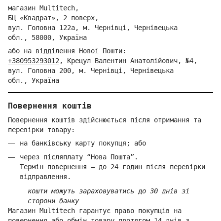
магазин Multitech,
БЦ «Квадрат», 2 поверх,
вул. Голо
вна 122
а, м. Че
рнівці,
Ч
ернівецька
обл.,
58000,
Ук
раїна
або на відділення Но
вої Пошти:
+380953293012
,
Крецул Валентин Анатолійович, №4,
вул. Головна 200, м. Чернівці,
Ч
ернівецька
обл.,
Україна
Повернення коштів
Повернення коштів здійснюється після отримання та
перевірки товару:
на банківську карту покупця; або
через післяплату “Нова Пошта”.
Термін повернення — до 24 годин після перевірки
відправлення.
кошти можуть зараховуватись до 30 днів зі
сторони банку
Магазин Multitech гарантує право покупців на
повернення або обмін товару протягом 14 днів з