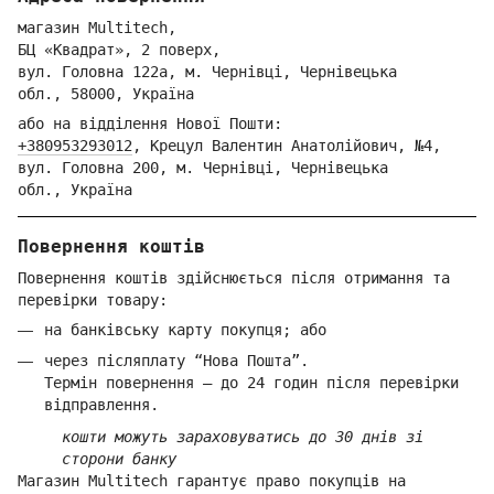
магазин Multitech,
БЦ «Квадрат», 2 поверх,
вул. Голо
вна 122
а, м. Че
рнівці,
Ч
ернівецька
обл.,
58000,
Ук
раїна
або на відділення Но
вої Пошти:
+380953293012
,
Крецул Валентин Анатолійович, №4,
вул. Головна 200, м. Чернівці,
Ч
ернівецька
обл.,
Україна
Повернення коштів
Повернення коштів здійснюється після отримання та
перевірки товару:
на банківську карту покупця; або
через післяплату “Нова Пошта”.
Термін повернення — до 24 годин після перевірки
відправлення.
кошти можуть зараховуватись до 30 днів зі
сторони банку
Магазин Multitech гарантує право покупців на