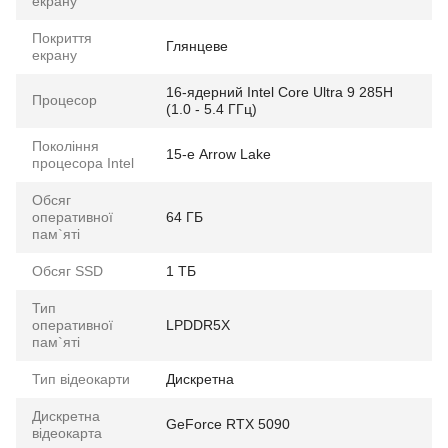
екрану
Покриття
Глянцеве
екрану
16-ядерний Intel Core Ultra 9 285H
Процесор
(1.0 - 5.4 ГГц)
Покоління
15-е Arrow Lake
процесора Intel
Обсяг
оперативної
64 ГБ
пам`яті
Обсяг SSD
1 ТБ
Тип
оперативної
LPDDR5X
пам`яті
Тип відеокарти
Дискретна
Дискретна
GeForce RTX 5090
відеокарта