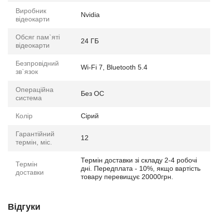
Виробник
Nvidia
відеокарти
Обсяг пам`яті
24 ГБ
відеокарти
Безпровідний
Wi-Fi 7, Bluetooth 5.4
зв`язок
Операційна
Без ОС
система
Колір
Сірий
Гарантійний
12
термін, міс.
Термін доставки зі складу 2-4 робочі
Термін
дні. Передплата - 10%, якщо вартість
доставки
товару перевищує 20000грн.
Відгуки