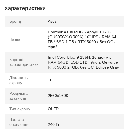
Характеристики
Бренд
Asus
Ноутбук Asus ROG Zephyrus G16,
(GU605CX-QR096) 16" IPS / RAM 64
Назва
ГБ / SSD 1 ТБ / RTX 5090 / Без ОС /
сірий
Intel Core Ultra 9 285H, 16 дюймів,
Короткі
RAM 64GB, SSD 1TB, nVidia GeForce
характеристики
RTX 5090 24GB, без ОС, Eclipse Gray
Діагональ
16"
екрану
Роздільна
2560x1600
здатність
Тип екрану
OLED
Частота
оновлення
240 Гц