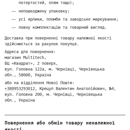
потертостей, плям тощо);
непошкоджену упаковку;
усі ярлики, пломби та заводське маркування;
повну комплектацію та товарний вигляд.
Доставка при поверненні товару належної якості
здійснюється за рахунок покупця.
Адреса для повернення:
магазин Multitech,
БЦ «Квадрат», 2 поверх,
вул. Головна 122а, м. Чернівці,
Ч
ернівецька
обл.,
58000, Україна
або на відділення Но
вої Пошти:
+380953293012
,
Кре
цул Валентин Анатолійович, №4,
вул. Головна 200, м. Чернівці,
Ч
ернівецька
обл.,
Україна
Повернення або обмін товару неналежної
якості