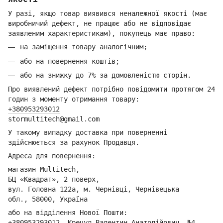
У разі, якщо товар виявився неналежної якості (має
виробничий дефект, не працює або не відповідає
заявленим характеристикам), покупець має право:
на заміщення товару аналогічним;
або на повернення коштів;
або на знижку до 7% за домовленістю сторін.
Про виявлений дефект потрібно повідомити протягом 24
годин з моменту отримання товару:
+380953293012
stormultitech@gmai
l.com
У такому випадку доставка при поверненні
здійснюється за рахунок Продавця.
Адреса для повернення:
магазин Multitech,
БЦ «Квадрат», 2 поверх,
вул. Головна 122а, м. Чернівці,
Ч
ернівецька
обл.,
58000, Україна
або на відділення Но
вої Пошти:
+380953293012
,
Крецул Валентин Анатолійович, №4,