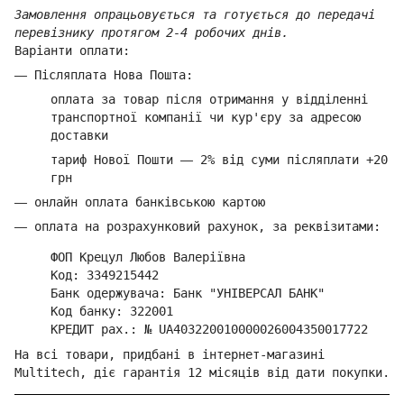
Замовлення опрацьовується та готується до передачі
перевізнику протягом 2-4 робочих днів.
Варіанти оплати:
—
Післяплата Нова Пошта:
оплата за товар
після отримання у відділенні
транспортної компанії ч
и кур'єру за адресою
доставки
тариф Нової Пошти
—
2% від суми п
ісляплати +20
грн
—
онлайн оплата банківською картою
—
оплата на розрахунковий рахунок, за реквізитами:
ФОП Крецул Любов Валеріївна
Код: 3349215442
Банк одержувача: Банк "УНІВЕРСАЛ БАНК"
Код банку: 322001
КРЕДИТ рах.: № UA403220010000026004350017722
На всі товари, придбані в інтернет-магазині
Multitech, діє гарантія 12 місяців від дати покупки.