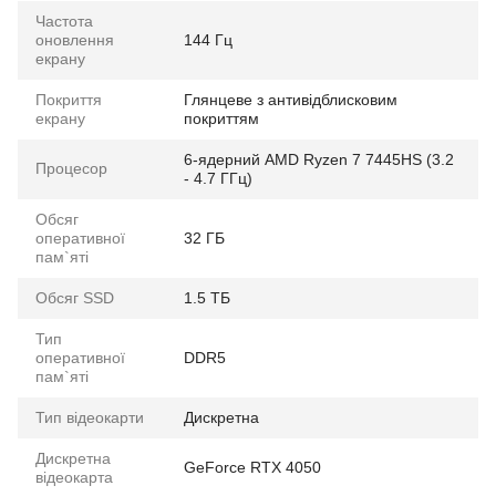
Частота
оновлення
144 Гц
екрану
Покриття
Глянцеве з антивідблисковим
екрану
покриттям
6-ядерний AMD Ryzen 7 7445HS (3.2
Процесор
- 4.7 ГГц)
Обсяг
оперативної
32 ГБ
пам`яті
Обсяг SSD
1.5 ТБ
Тип
оперативної
DDR5
пам`яті
Тип відеокарти
Дискретна
Дискретна
GeForce RTX 4050
відеокарта