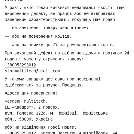
У разі, якщо товар виявився неналежної якості (має
виробничий дефект, не працює або не відповідає
заявленим характеристикам), покупець має право:
на заміщення товару аналогічним;
або на повернення коштів;
або на знижку до 7% за домовленістю сторін.
Про виявлений дефект потрібно повідомити протягом 24
годин з моменту отримання товару:
+380953293012
stormultitech@gmai
l.com
У такому випадку доставка при поверненні
здійснюється за рахунок Продавця.
Адреса для повернення:
магазин Multitech,
БЦ «Квадрат», 2 поверх,
вул. Головна 122а, м. Чернівці,
Ч
ернівецька
обл.,
58000, Україна
або на відділення Но
вої Пошти:
+380953293012
,
Крецул Валентин Анатолійович, №4,