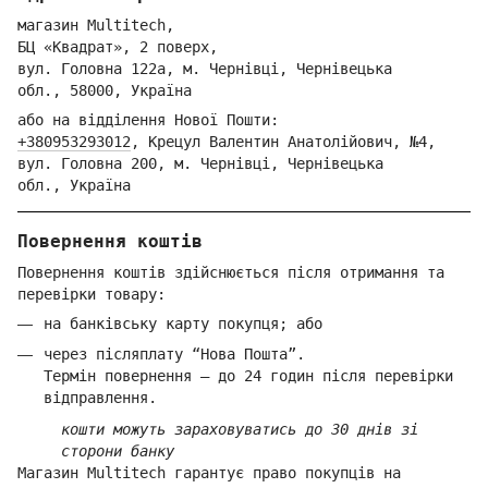
магазин Multitech,
БЦ «Квадрат», 2 поверх,
вул. Голо
вна 122
а, м. Че
рнівці,
Ч
ернівецька
обл.,
58000,
Ук
раїна
або на відділення Но
вої Пошти:
+380953293012
,
Крецул Валентин Анатолійович, №4,
вул. Головна 200, м. Чернівці,
Ч
ернівецька
обл.,
Україна
Повернення коштів
Повернення коштів здійснюється після отримання та
перевірки товару:
на банківську карту покупця; або
через післяплату “Нова Пошта”.
Термін повернення — до 24 годин після перевірки
відправлення.
кошти можуть зараховуватись до 30 днів зі
сторони банку
Магазин Multitech гарантує право покупців на