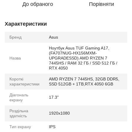
До обраного
Порівняти
Характеристики
Бренд
Asus
Ноутбук Asus TUF Gaming A17,
(FA707NUG-HX156MXM-
Назва
UPGRADESSD) AMD RYZEN 7
7445HS / RAM 32 ГБ / SSD 512 ГБ /
RTX 4050
Короткі
AMD RYZEN 7 7445HS, 32GB DDR5,
характеристики
SSD 512GB + 1TB,RTX 4050 6GB
Діагональ
17.3"
екрану
Роздільна
1920x1080
здатність
Тип екрану
IPS