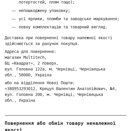
потертостей, плям тощо);
непошкоджену упаковку;
усі ярлики, пломби та заводське маркування;
повну комплектацію та товарний вигляд.
Доставка при поверненні товару належної якості
здійснюється за рахунок покупця.
Адреса для повернення:
магазин Multitech,
БЦ «Квадрат», 2 поверх,
вул. Головна 122а, м. Чернівці,
Ч
ернівецька
обл.,
58000, Україна
або на відділення Но
вої Пошти:
+380953293012
,
Кре
цул Валентин Анатолійович, №4,
вул. Головна 200, м. Чернівці,
Ч
ернівецька
обл.,
Україна
Повернення або обмін товару неналежної
якості