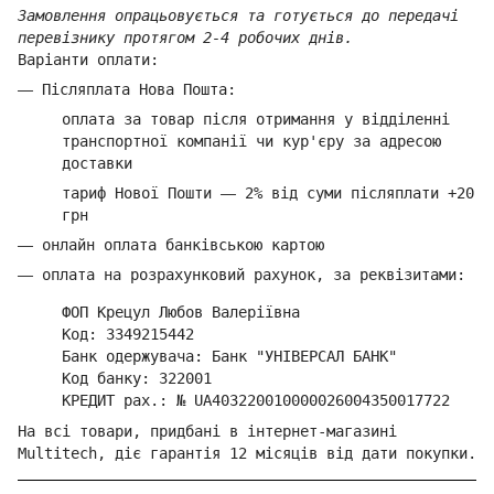
Замовлення опрацьовується та готується до передачі
перевізнику протягом 2-4 робочих днів.
Варіанти оплати:
—
Післяплата Нова Пошта:
оплата за товар
після отримання у відділенні
транспортної компанії ч
и кур'єру за адресою
доставки
тариф Нової Пошти
—
2% від суми п
ісляплати +20
грн
—
онлайн оплата банківською картою
—
оплата на розрахунковий рахунок, за реквізитами:
ФОП Крецул Любов Валеріївна
Код: 3349215442
Банк одержувача: Банк "УНІВЕРСАЛ БАНК"
Код банку: 322001
КРЕДИТ рах.: № UA403220010000026004350017722
На всі товари, придбані в інтернет-магазині
Multitech, діє гарантія 12 місяців від дати покупки.