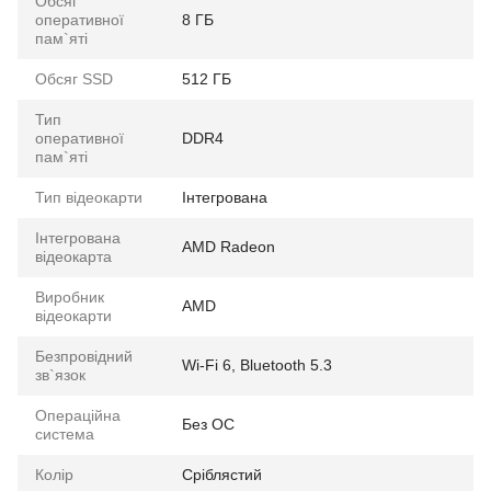
Обсяг
оперативної
8 ГБ
пам`яті
Обсяг SSD
512 ГБ
Тип
оперативної
DDR4
пам`яті
Тип відеокарти
Інтегрована
Інтегрована
AMD Radeon
відеокарта
Виробник
AMD
відеокарти
Безпровідний
Wi-Fi 6, Bluetooth 5.3
зв`язок
Операційна
Без ОС
система
Колір
Сріблястий