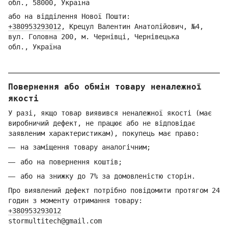
обл.,
58000, Україна
або на відділення Но
вої Пошти:
+380953293012
,
Кре
цул Валентин Анатолійович, №4,
вул. Головна 200, м. Чернівці,
Ч
ернівецька
обл.,
Україна
Повернення або обмін товару неналежної
якості
У разі, якщо товар виявився неналежної якості (має
виробничий дефект, не працює або не відповідає
заявленим характеристикам), покупець має право:
на заміщення товару аналогічним;
або на повернення коштів;
або на знижку до 7% за домовленістю сторін.
Про виявлений дефект потрібно повідомити протягом 24
годин з моменту отримання товару:
+380953293012
stormultitech@gmai
l.com