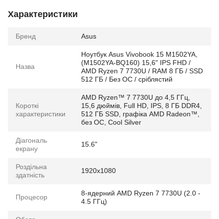
Характеристики
Бренд
Asus
Ноутбук Asus Vivobook 15 M1502YA,
(M1502YA-BQ160) 15,6" IPS FHD /
Назва
AMD Ryzen 7 7730U / RAM 8 ГБ / SSD
512 ГБ / Без ОС / сріблястий
AMD Ryzen™ 7 7730U до 4,5 ГГц,
Короткі
15,6 дюймів, Full HD, IPS, 8 ГБ DDR4,
характеристики
512 ГБ SSD, графіка AMD Radeon™,
без ОС, Cool Silver
Діагональ
15.6"
екрану
Роздільна
1920x1080
здатність
8-ядерний AMD Ryzen 7 7730U (2.0 -
Процесор
4.5 ГГц)