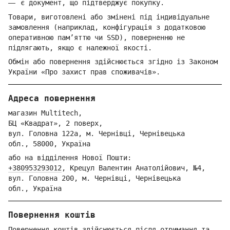
є документ, що підтверджує покупку.
Товари, виготовлені або змінені під індивідуальне
замовлення (наприклад, конфігурація з додатковою
оперативною пам’яттю чи SSD), поверненню не
підлягають, якщо є належної якості.
Обмін або повернення здійснюється згідно із Законом
України «Про захист прав споживачів».
Адреса повернення
магазин Multitech,
БЦ «Квадрат», 2 поверх,
вул. Голо
вна 122
а, м. Че
рнівці,
Ч
ернівецька
обл.,
58000,
Ук
раїна
або на відділення Но
вої Пошти:
+380953293012
,
Крецул Валентин Анатолійович, №4,
вул. Головна 200, м. Чернівці,
Ч
ернівецька
обл.,
Україна
Повернення коштів
Повернення коштів здійснюється після отримання та