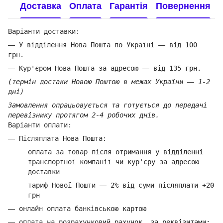
Доставка
Оплата
Гарантія
Повернення
Варіанти доставки:
—
У відділення Нова Пошта по Україні
—
від 100
грн.
—
Кур'єром Нова Пошта за адресою
—
від 135 грн.
(термін достаки Новою Поштою в межах України
—
1-2
дні)
Замовлення опрацьовується та готується до передачі
перевізнику протягом 2-4 робочих днів.
Варіанти оплати:
—
Післяплата Нова Пошта:
оплата за товар
після отримання у відділенні
транспортної компанії ч
и кур'єру за адресою
доставки
тариф Нової Пошти
—
2% від суми п
ісляплати +20
грн
—
онлайн оплата банківською картою
—
оплата на розрахунковий рахунок, за реквізитами: