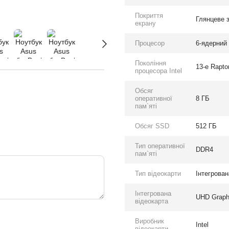
Покриття
Глянцеве 
екрану
Процесор
6-ядерний I
Покоління
13-е Rapto
процесора Intel
Обсяг
оперативної
8 ГБ
пам`яті
Обсяг SSD
512 ГБ
Тип оперативної
DDR4
пам`яті
Тип відеокарти
Інтегрован
Інтегрована
UHD Graph
відеокарта
Виробник
Intel
відеокарти