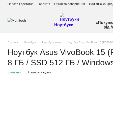
Перейти до основного контенту
Оплата і доставка
Гарантія
Обмін та повернення
Політика конфід
«Покупк
Ноутбуки
від 
Головна
Ноутбуки
Ноутбуки Asus
Ноутбук Asus VivoBook 15 (R1504VA
Ноутбук Asus VivoBook 15 (
8 ГБ / SSD 512 ГБ / Window
В наявності
Написати відгук