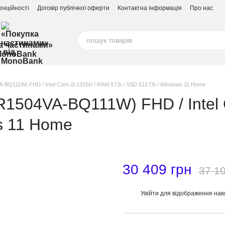
енційності
Договір публічної оферти
Контактна інформація
Про нас
а частинами»
MonoBank
-BQ111W) FHD / Intel Core i3-1315U / RAM 8 ГБ / SSD 512 ГБ / Windows 11 Home
R1504VA-BQ111W) FHD / Intel 
s 11 Home
30 409 грн
37 10
Увійти
для відображення нак
%