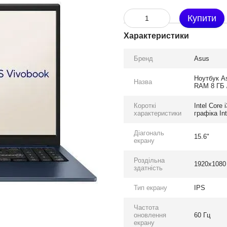
Купити
Характеристики
Бренд
Asus
Ноутбук As
Назва
RAM 8 ГБ 
Короткі
Intel Core
характеристики
графіка In
Діагональ
15.6"
екрану
Роздільна
1920x1080
здатність
Тип екрану
IPS
Частота
оновлення
60 Гц
екрану