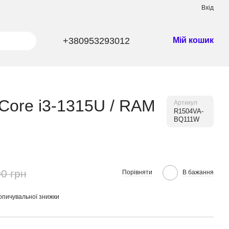
Вхід
+380953293012
Мій кошик
Core i3-1315U / RAM
Артикул
R1504VA-
BQ111W
0 грн
Порівняти
В бажання
опичувальної знижки