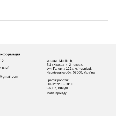
 інформація
012
магазин Multitech,
БЦ «Квадрат», 2 поверх,
и вам?
вул. Головна 122а, м. Чернівці,
Чернівецька обл., 58000, Україна
h@gmail.com
Графік роботи:
Пн-Пт: 9:00–18:00
Сб, Нд: Вихідні
Мапа проїзду