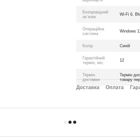
Безпровідний
Wi-Fi 6, Bl
зв`язок
Операційна
Windows 1
система
Колір
Синій
Гарантійний
12
термін, міс.
Термін
Термін дос
доставки
товару пе
Доставка
Оплата
Гар