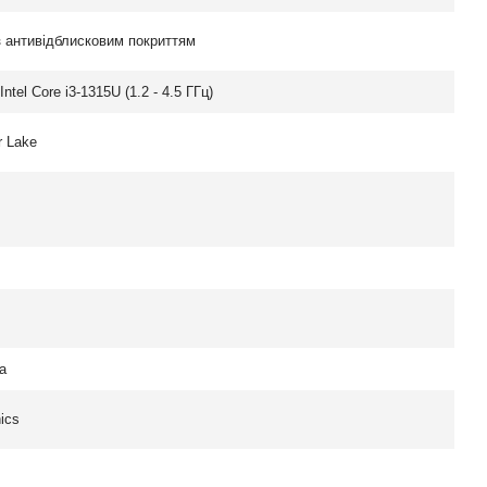
з антивідблисковим покриттям
ntel Core i3-1315U (1.2 - 4.5 ГГц)
r Lake
а
ics