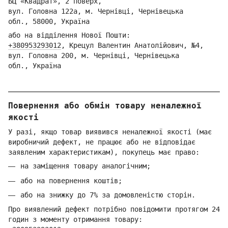
БЦ «Квадрат», 2 поверх,
вул. Головна 122а, м. Чернівці,
Ч
ернівецька
обл.,
58000, Україна
або на відділення Но
вої Пошти:
+380953293012
,
Кре
цул Валентин Анатолійович, №4,
вул. Головна 200, м. Чернівці,
Ч
ернівецька
обл.,
Україна
Повернення або обмін товару неналежної
якості
У разі, якщо товар виявився неналежної якості (має
виробничий дефект, не працює або не відповідає
заявленим характеристикам), покупець має право:
на заміщення товару аналогічним;
або на повернення коштів;
або на знижку до 7% за домовленістю сторін.
Про виявлений дефект потрібно повідомити протягом 24
годин з моменту отримання товару: