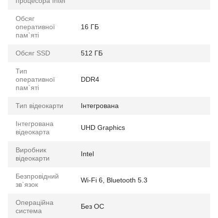
процесора Intel
Обсяг
оперативної
16 ГБ
пам`яті
Обсяг SSD
512 ГБ
Тип
оперативної
DDR4
пам`яті
Тип відеокарти
Інтегрована
Інтегрована
UHD Graphics
відеокарта
Виробник
Intel
відеокарти
Безпровідний
Wi-Fi 6, Bluetooth 5.3
зв`язок
Операційна
Без ОС
система