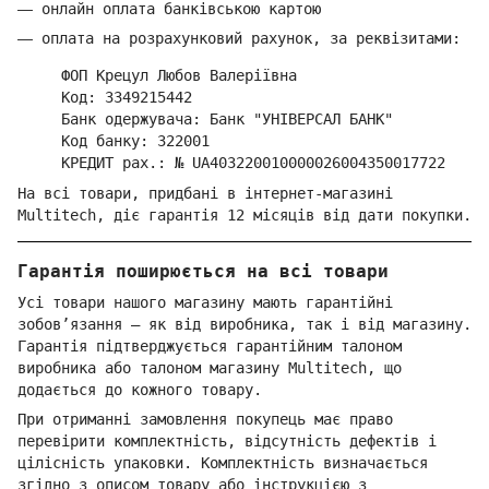
—
онлайн оплата банківською картою
—
оплата на розрахунковий рахунок, за реквізитами:
ФОП Крецул Любов Валеріївна
Код: 3349215442
Банк одержувача: Банк "УНІВЕРСАЛ БАНК"
Код банку: 322001
КРЕДИТ рах.: № UA403220010000026004350017722
На всі товари, придбані в інтернет-магазині
Multitech, діє гарантія 12 місяців від дати покупки.
Гарантія поширюється на всі товари
Усі товари нашого магазину мають гарантійні
зобов’язання — як від виробника, так і від магазину.
Гарантія підтверджується гарантійним талоном
виробника або талоном магазину Multitech, що
додається до кожного товару.
При отриманні замовлення покупець має право
перевірити комплектність, відсутність дефектів і
цілісність упаковки. Комплектність визначається
згідно з описом товару або інструкцією з