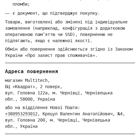
пломби;
є документ, що підтверджує покупку.
Товари, виготовлені або змінені під індивідуальне
замовлення (наприклад, конфігурація з додатковою
оперативною пам’яттю чи SSD), поверненню не
підлягають, якщо є належної якості.
Обмін або повернення здійснюється згідно із Законом
України «Про захист прав споживачів».
Адреса повернення
магазин Multitech,
БЦ «Квадрат», 2 поверх,
вул. Голо
вна 122
а, м. Че
рнівці,
Ч
ернівецька
обл.,
58000,
Ук
раїна
або на відділення Но
вої Пошти:
+380953293012
,
Крецул Валентин Анатолійович, №4,
вул. Головна 200, м. Чернівці,
Ч
ернівецька
обл.,
Україна