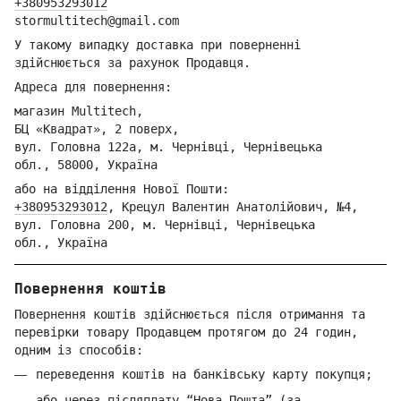
+380953293012
stormultitech@gmai
l.com
У такому випадку доставка при поверненні
здійснюється за рахунок Продавця.
Адреса для повернення:
магазин Multitech,
БЦ «Квадрат», 2 поверх,
вул. Головна 122а, м. Чернівці,
Ч
ернівецька
обл.,
58000, Україна
або на відділення Но
вої Пошти:
+380953293012
,
Крецул Валентин Анатолійович, №4,
вул. Головна 200, м. Чернівці,
Ч
ернівецька
обл.,
Україна
Повернення коштів
Повернення коштів здійснюється після отримання та
перевірки товару Продавцем протягом до 24 годин,
одним із способів:
переведення коштів на банківську карту покупця;
або через післяплату “Нова Пошта” (за