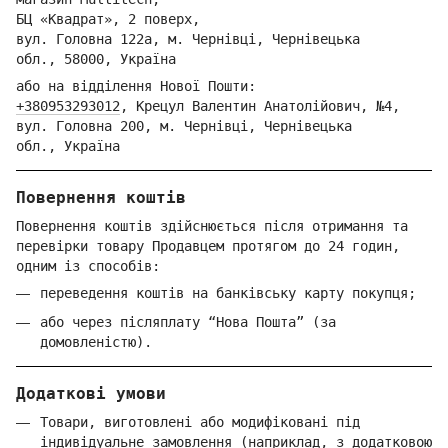
БЦ «Квадрат», 2 поверх,
вул. Головна 122а, м. Чернівці,
Ч
ернівецька
обл.,
58000, Україна
або на відділення Но
вої Пошти:
+380953293012
,
Крецул Валентин Анатолійович, №4,
вул. Головна 200, м. Чернівці,
Ч
ернівецька
обл.,
Україна
Повернення коштів
Повернення коштів здійснюється після отримання та
перевірки товару Продавцем протягом до 24 годин,
одним із способів:
переведення коштів на банківську карту покупця;
або через післяплату “Нова Пошта” (за
домовленістю).
Додаткові умови
Товари, виготовлені або модифіковані під
індивідуальне замовлення (наприклад, з додатковою