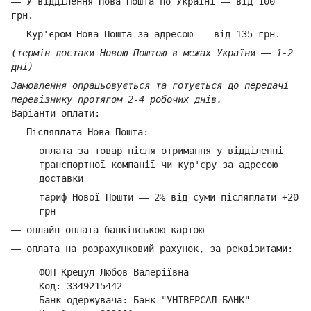
—
У відділення Нова Пошта по Україні
—
від 100
грн.
—
Кур'єром Нова Пошта за адресою
—
від 135 грн.
(термін достаки Новою Поштою в межах України
—
1-2
дні)
Замовлення опрацьовується та готується до передачі
перевізнику протягом 2-4 робочих днів.
Варіанти оплати:
—
Післяплата Нова Пошта:
оплата за товар
після отримання у відділенні
транспортної компанії ч
и кур'єру за адресою
доставки
тариф Нової Пошти
—
2% від суми п
ісляплати +20
грн
—
онлайн оплата банківською картою
—
оплата на розрахунковий рахунок, за реквізитами:
ФОП Крецул Любов Валеріївна
Код: 3349215442
Банк одержувача: Банк "УНІВЕРСАЛ БАНК"