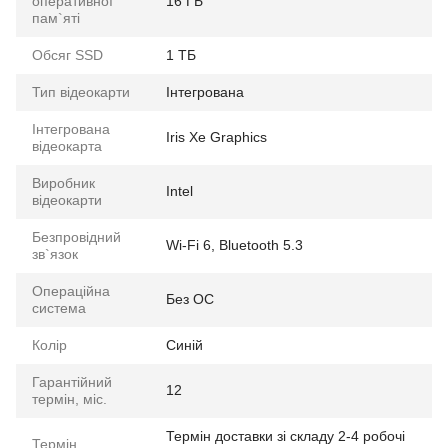
оперативної
16 ГБ
пам`яті
Обсяг SSD
1 ТБ
Тип відеокарти
Інтегрована
Інтегрована
Iris Xe Graphics
відеокарта
Виробник
Intel
відеокарти
Безпровідний
Wi-Fi 6, Bluetooth 5.3
зв`язок
Операційна
Без ОС
система
Колір
Синій
Гарантійний
12
термін, міс.
Термін доставки зі складу 2-4 робочі
Термін