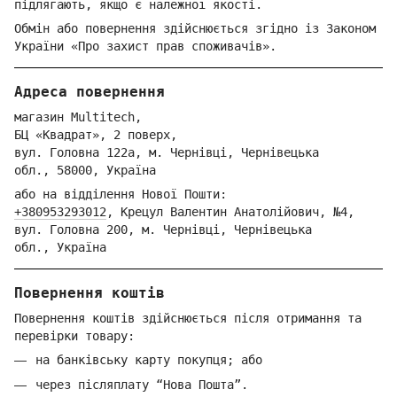
підлягають, якщо є належної якості.
Обмін або повернення здійснюється згідно із Законом
України «Про захист прав споживачів».
Адреса повернення
магазин Multitech,
БЦ «Квадрат», 2 поверх,
вул. Голо
вна 122
а, м. Че
рнівці,
Ч
ернівецька
обл.,
58000,
Ук
раїна
або на відділення Но
вої Пошти:
+380953293012
,
Крецул Валентин Анатолійович, №4,
вул. Головна 200, м. Чернівці,
Ч
ернівецька
обл.,
Україна
Повернення коштів
Повернення коштів здійснюється після отримання та
перевірки товару:
на банківську карту покупця; або
через післяплату “Нова Пошта”.