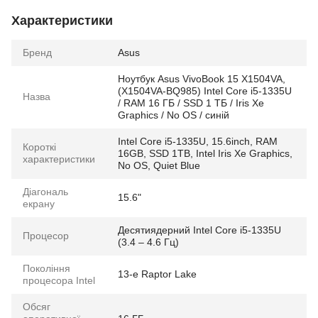
Характеристики
Бренд
Asus
Ноутбук Asus VivoBook 15 X1504VA,
(X1504VA-BQ985) Intel Core i5-1335U
Назва
/ RAM 16 ГБ / SSD 1 ТБ / Iris Xe
Graphics / No OS / синій
Intel Core i5-1335U, 15.6inch, RAM
Короткі
16GB, SSD 1TB, Intel Iris Xe Graphics,
характеристики
No OS, Quiet Blue
Діагональ
15.6"
екрану
Десятиядерний Intel Core i5-1335U
Процесор
(3.4 – 4.6 Гц)
Покоління
13-е Raptor Lake
процесора Intel
Обсяг