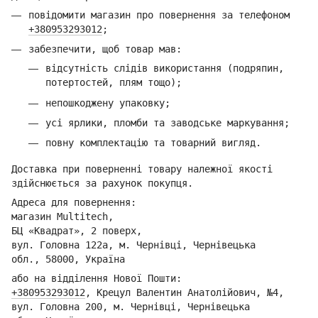
повідомити магазин про повернення за телефоном
+380953293012
;
забезпечити, щоб товар мав:
відсутність слідів використання (подряпин,
потертостей, плям тощо);
непошкоджену упаковку;
усі ярлики, пломби та заводське маркування;
повну комплектацію та товарний вигляд.
Доставка при поверненні товару належної якості
здійснюється за рахунок покупця.
Адреса для повернення:
магазин Multitech,
БЦ «Квадрат», 2 поверх,
вул. Головна 122а, м. Чернівці,
Ч
ернівецька
обл.,
58000, Україна
або на відділення Но
вої Пошти:
+380953293012
,
Кре
цул Валентин Анатолійович, №4,
вул. Головна 200, м. Чернівці,
Ч
ернівецька