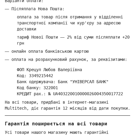
Варіанти оплати:
—
Післяплата Нова Пошта:
оплата за товар
після отримання у відділенні
транспортної компанії ч
и кур'єру за адресою
доставки
тариф Нової Пошти
—
2% від суми п
ісляплати +20
грн
—
онлайн оплата банківською картою
—
оплата на розрахунковий рахунок, за реквізитами:
ФОП Крецул Любов Валеріївна
Код: 3349215442
Банк одержувача: Банк "УНІВЕРСАЛ БАНК"
Код банку: 322001
КРЕДИТ рах.: № UA403220010000026004350017722
На всі товари, придбані в інтернет-магазині
Multitech, діє гарантія 12 місяців від дати покупки.
Гарантія поширюється на всі товари
Усі товари нашого магазину мають гарантійні