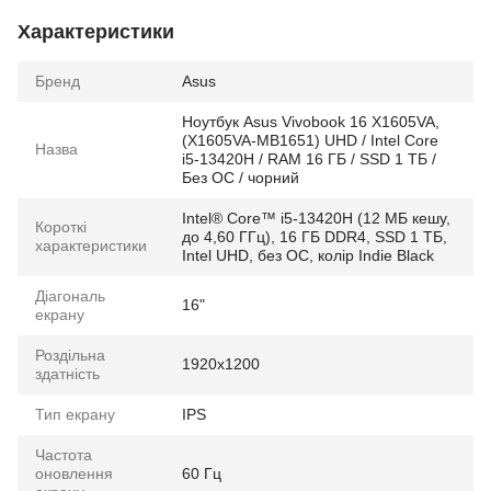
Характеристики
Бренд
Asus
Ноутбук Asus Vivobook 16 X1605VA,
(X1605VA-MB1651) UHD / Intel Core
Назва
i5-13420H / RAM 16 ГБ / SSD 1 ТБ /
Без ОС / чорний
Intel® Core™ i5-13420H (12 МБ кешу,
Короткі
до 4,60 ГГц), 16 ГБ DDR4, SSD 1 ТБ,
характеристики
Intel UHD, без ОС, колір Indie Black
Діагональ
16"
екрану
Роздільна
1920x1200
здатність
Тип екрану
IPS
Частота
оновлення
60 Гц