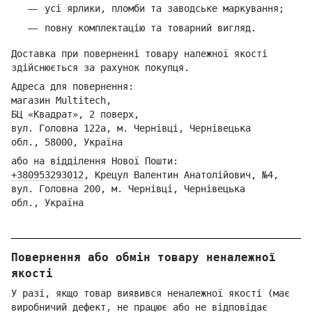
усі ярлики, пломби та заводське маркування;
повну комплектацію та товарний вигляд.
Доставка при поверненні товару належної якості
здійснюється за рахунок покупця.
Адреса для повернення:
магазин Multitech,
БЦ «Квадрат», 2 поверх,
вул. Головна 122а, м. Чернівці,
Ч
ернівецька
обл.,
58000, Україна
або на відділення Но
вої Пошти:
+380953293012
,
Кре
цул Валентин Анатолійович, №4,
вул. Головна 200, м. Чернівці,
Ч
ернівецька
обл.,
Україна
Повернення або обмін товару неналежної
якості
У разі, якщо товар виявився неналежної якості (має
виробничий дефект, не працює або не відповідає