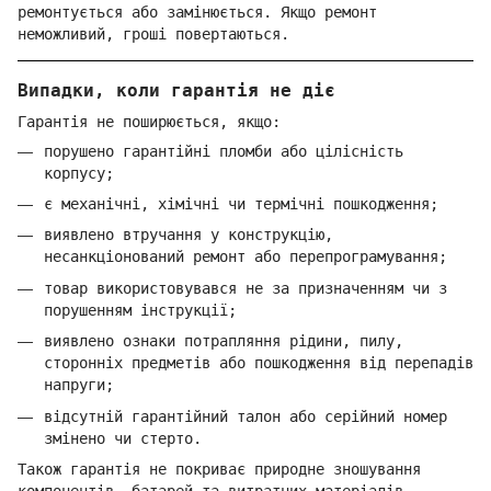
ремонтується або замінюється. Якщо ремонт
неможливий, гроші повертаються.
Випадки, коли гарантія не діє
Гарантія не поширюється, якщо:
порушено гарантійні пломби або цілісність
корпусу;
є механічні, хімічні чи термічні пошкодження;
виявлено втручання у конструкцію,
несанкціонований ремонт або перепрограмування;
товар використовувався не за призначенням чи з
порушенням інструкції;
виявлено ознаки потрапляння рідини, пилу,
сторонніх предметів або пошкодження від перепадів
напруги;
відсутній гарантійний талон або серійний номер
змінено чи стерто.
Також гарантія не покриває природне зношування
компонентів, батарей та витратних матеріалів.