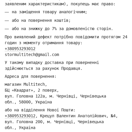
заявленим характеристикам), покупець має право:
на заміщення товару аналогічним;
або на повернення коштів;
або на знижку до 7% за домовленістю сторін.
Про виявлений дефект потрібно повідомити протягом 24
годин з моменту отримання товару:
+380953293012
stormultitech@gmai
l.com
У такому випадку доставка при поверненні
здійснюється за рахунок Продавця.
Адреса для повернення:
магазин Multitech,
БЦ «Квадрат», 2 поверх,
вул. Головна 122а, м. Чернівці,
Ч
ернівецька
обл.,
58000, Україна
або на відділення Но
вої Пошти:
+380953293012
,
Крецул Валентин Анатолійович, №4,
вул. Головна 200, м. Чернівці,
Ч
ернівецька
обл.,
Україна