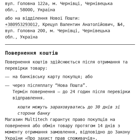
вул. Голо
вна 122
а, м. Че
рнівці,
Ч
ернівецька
обл.,
58000,
Ук
раїна
або на відділення Но
вої Пошти:
+380953293012
,
Крецул Валентин Анатолійович, №4,
вул. Головна 200, м. Чернівці,
Ч
ернівецька
обл.,
Україна
Повернення коштів
Повернення коштів здійснюється після отримання та
перевірки товару:
на банківську карту покупця; або
через післяплату “Нова Пошта”.
Термін повернення — до 24 годин після перевірки
відправлення.
кошти можуть зараховуватись до 30 днів зі
сторони банку
Магазин Multitech гарантує право покупців на
повернення або обмін товару протягом 14 днів з
моменту отримання замовлення, відповідно до Закону
України «Про захист прав споживачів».