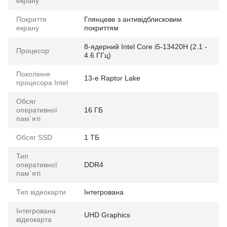
екрану
Покриття
Глянцеве з антивідблисковим
екрану
покриттям
8-ядерний Intel Core i5-13420H (2.1 -
Процесор
4.6 ГГц)
Покоління
13-е Raptor Lake
процесора Intel
Обсяг
оперативної
16 ГБ
пам`яті
Обсяг SSD
1 ТБ
Тип
оперативної
DDR4
пам`яті
Тип відеокарти
Інтегрована
Інтегрована
UHD Graphics
відеокарта