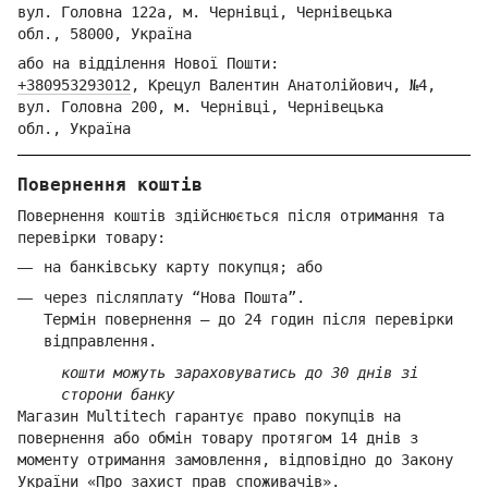
вул. Голо
вна 122
а, м. Че
рнівці,
Ч
ернівецька
обл.,
58000,
Ук
раїна
або на відділення Но
вої Пошти:
+380953293012
,
Крецул Валентин Анатолійович, №4,
вул. Головна 200, м. Чернівці,
Ч
ернівецька
обл.,
Україна
Повернення коштів
Повернення коштів здійснюється після отримання та
перевірки товару:
на банківську карту покупця; або
через післяплату “Нова Пошта”.
Термін повернення — до 24 годин після перевірки
відправлення.
кошти можуть зараховуватись до 30 днів зі
сторони банку
Магазин Multitech гарантує право покупців на
повернення або обмін товару протягом 14 днів з
моменту отримання замовлення, відповідно до Закону
України «Про захист прав споживачів».