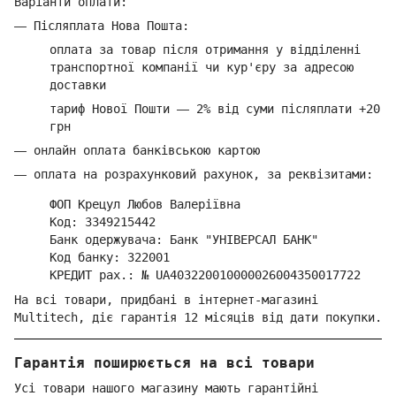
Варіанти оплати:
—
Післяплата Нова Пошта:
оплата за товар
після отримання у відділенні
транспортної компанії ч
и кур'єру за адресою
доставки
тариф Нової Пошти
—
2% від суми п
ісляплати +20
грн
—
онлайн оплата банківською картою
—
оплата на розрахунковий рахунок, за реквізитами:
ФОП Крецул Любов Валеріївна
Код: 3349215442
Банк одержувача: Банк "УНІВЕРСАЛ БАНК"
Код банку: 322001
КРЕДИТ рах.: № UA403220010000026004350017722
На всі товари, придбані в інтернет-магазині
Multitech, діє гарантія 12 місяців від дати покупки.
Гарантія поширюється на всі товари
Усі товари нашого магазину мають гарантійні