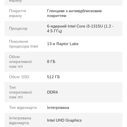
екрану
Покриття
Глянцеве з антивідблисковим
екрану
покриттям
6-ядерний Intel Core i3-1315U (1.2 -
Процесор
4.5 ГГц)
Покоління
13-е Raptor Lake
процесора Intel
Обсяг
оперативної
8 ГБ
пам`яті
Обсяг SSD
512 ГБ
Тип
оперативної
DDR4
пам`яті
Тип відеокарти
Інтегрована
Інтегрована
Intel UHD Graphics
відеокарта