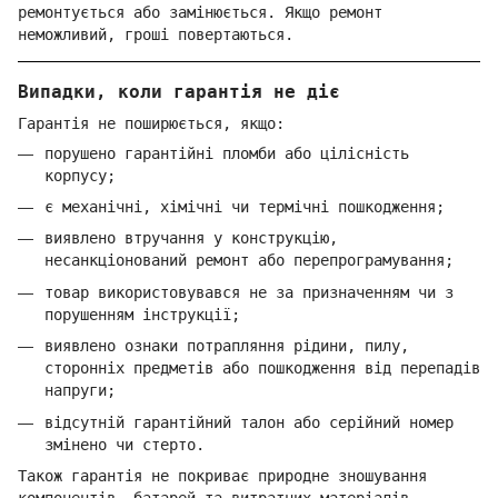
ремонтується або замінюється. Якщо ремонт
неможливий, гроші повертаються.
Випадки, коли гарантія не діє
Гарантія не поширюється, якщо:
порушено гарантійні пломби або цілісність
корпусу;
є механічні, хімічні чи термічні пошкодження;
виявлено втручання у конструкцію,
несанкціонований ремонт або перепрограмування;
товар використовувався не за призначенням чи з
порушенням інструкції;
виявлено ознаки потрапляння рідини, пилу,
сторонніх предметів або пошкодження від перепадів
напруги;
відсутній гарантійний талон або серійний номер
змінено чи стерто.
Також гарантія не покриває природне зношування
компонентів, батарей та витратних матеріалів.