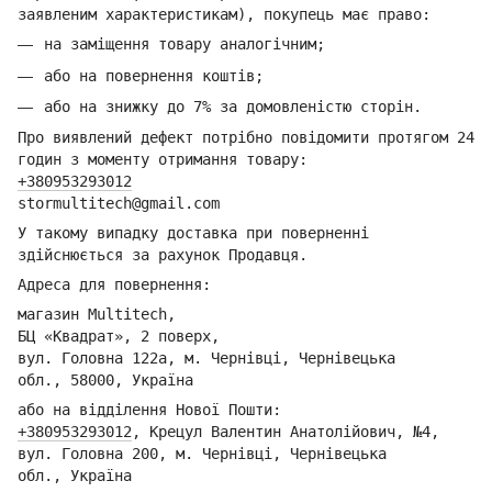
заявленим характеристикам), покупець має право:
на заміщення товару аналогічним;
або на повернення коштів;
або на знижку до 7% за домовленістю сторін.
Про виявлений дефект потрібно повідомити протягом 24
годин з моменту отримання товару:
+380953293012
stormultitech@gmai
l.com
У такому випадку доставка при поверненні
здійснюється за рахунок Продавця.
Адреса для повернення:
магазин Multitech,
БЦ «Квадрат», 2 поверх,
вул. Головна 122а, м. Чернівці,
Ч
ернівецька
обл.,
58000, Україна
або на відділення Но
вої Пошти:
+380953293012
,
Крецул Валентин Анатолійович, №4,
вул. Головна 200, м. Чернівці,
Ч
ернівецька
обл.,
Україна