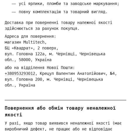
усі ярлики, пломби та заводське маркування;
повну комплектацію та товарний вигляд.
Доставка при поверненні товару належної якості
здійснюється за рахунок покупця.
Адреса для повернення:
магазин Multitech,
БЦ «Квадрат», 2 поверх,
вул. Головна 122а, м. Чернівці,
Ч
ернівецька
обл.,
58000, Україна
або на відділення Но
вої Пошти:
+380953293012
,
Кре
цул Валентин Анатолійович, №4,
вул. Головна 200, м. Чернівці,
Ч
ернівецька
обл.,
Україна
Повернення або обмін товару неналежної
якості
У разі, якщо товар виявився неналежної якості (має
виробничий дефект, не працює або не відповідає