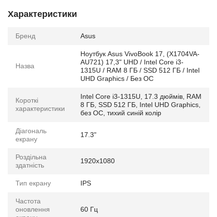
Характеристики
Бренд
Asus
Ноутбук Asus VivoBook 17, (X1704VA-
AU721) 17,3" UHD / Intel Core i3-
Назва
1315U / RAM 8 ГБ / SSD 512 ГБ / Intel
UHD Graphics / Без ОС
Intel Core i3-1315U, 17.3 дюймів, RAM
Короткі
8 ГБ, SSD 512 ГБ, Intel UHD Graphics,
характеристики
без ОС, тихий синій колір
Діагональ
17.3"
екрану
Роздільна
1920x1080
здатність
Тип екрану
IPS
Частота
оновлення
60 Гц