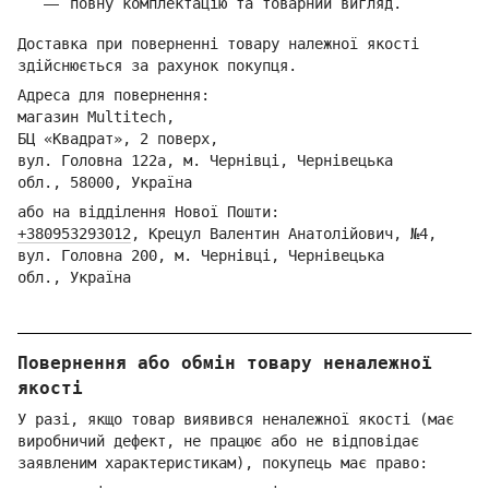
повну комплектацію та товарний вигляд.
Доставка при поверненні товару належної якості
здійснюється за рахунок покупця.
Адреса для повернення:
магазин Multitech,
БЦ «Квадрат», 2 поверх,
вул. Головна 122а, м. Чернівці,
Ч
ернівецька
обл.,
58000, Україна
або на відділення Но
вої Пошти:
+380953293012
,
Кре
цул Валентин Анатолійович, №4,
вул. Головна 200, м. Чернівці,
Ч
ернівецька
обл.,
Україна
Повернення або обмін товару неналежної
якості
У разі, якщо товар виявився неналежної якості (має
виробничий дефект, не працює або не відповідає
заявленим характеристикам), покупець має право: