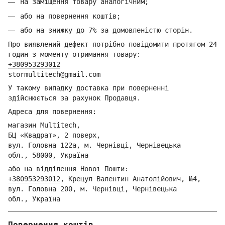
на заміщення товару аналогічним;
або на повернення коштів;
або на знижку до 7% за домовленістю сторін.
Про виявлений дефект потрібно повідомити протягом 24
годин з моменту отримання товару:
+380953293012
stormultitech@gmai
l.com
У такому випадку доставка при поверненні
здійснюється за рахунок Продавця.
Адреса для повернення:
магазин Multitech,
БЦ «Квадрат», 2 поверх,
вул. Головна 122а, м. Чернівці,
Ч
ернівецька
обл.,
58000, Україна
або на відділення Но
вої Пошти:
+380953293012
,
Крецул Валентин Анатолійович, №4,
вул. Головна 200, м. Чернівці,
Ч
ернівецька
обл.,
Україна
Повернення коштів