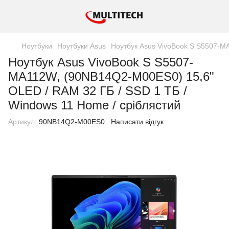
Ноутбуки
Ноутбуки Asus
Ноутбук Asus VivoBook S S5507-MA
Ноутбук Asus VivoBook S S5507-
MA112W, (90NB14Q2-M00ES0) 15,6"
OLED / RAM 32 ГБ / SSD 1 ТБ /
Windows 11 Home / сріблястий
Артикул:
90NB14Q2-M00ES0
Написати відгук