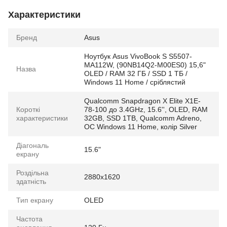
Характеристики
Бренд
Asus
Ноутбук Asus VivoBook S S5507-
MA112W, (90NB14Q2-M00ES0) 15,6"
Назва
OLED / RAM 32 ГБ / SSD 1 ТБ /
Windows 11 Home / сріблястий
Qualcomm Snapdragon X Elite X1E-
Короткі
78-100 до 3.4GHz, 15.6'', OLED, RAM
характеристики
32GB, SSD 1TB, Qualcomm Adreno,
ОС Windows 11 Home, колір Silver
Діагональ
15.6"
екрану
Роздільна
2880x1620
здатність
Тип екрану
OLED
Частота