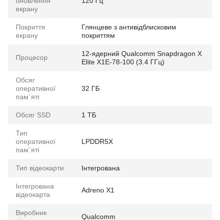
оновлення
120 Гц
екрану
Покриття
Глянцеве з антивідблисковим
екрану
покриттям
12-ядерний Qualcomm Snapdragon X
Процесор
Elite X1E-78-100 (3.4 ГГц)
Обсяг
оперативної
32 ГБ
пам`яті
Обсяг SSD
1 ТБ
Тип
оперативної
LPDDR5X
пам`яті
Тип відеокарти
Інтегрована
Інтегрована
Adreno X1
відеокарта
Виробник
Qualcomm