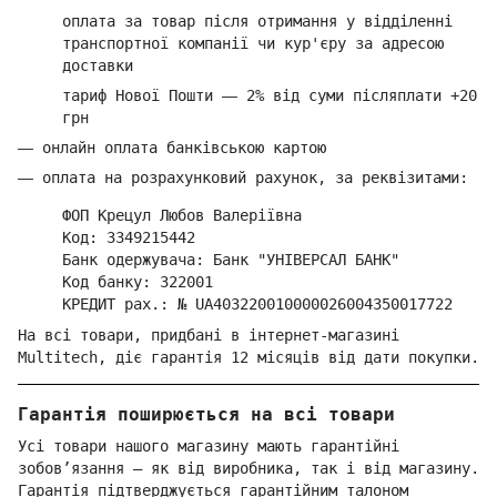
оплата за товар
після отримання у відділенні
транспортної компанії ч
и кур'єру за адресою
доставки
тариф Нової Пошти
—
2% від суми п
ісляплати +20
грн
—
онлайн оплата банківською картою
—
оплата на розрахунковий рахунок, за реквізитами:
ФОП Крецул Любов Валеріївна
Код: 3349215442
Банк одержувача: Банк "УНІВЕРСАЛ БАНК"
Код банку: 322001
КРЕДИТ рах.: № UA403220010000026004350017722
На всі товари, придбані в інтернет-магазині
Multitech, діє гарантія 12 місяців від дати покупки.
Гарантія поширюється на всі товари
Усі товари нашого магазину мають гарантійні
зобов’язання — як від виробника, так і від магазину.
Гарантія підтверджується гарантійним талоном