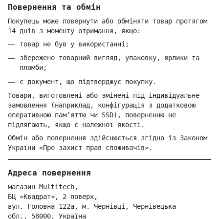
Повернення та обмін
Покупець може повернути або обміняти товар протягом
14 днів з моменту отримання, якщо:
товар не був у використанні;
збережено товарний вигляд, упаковку, ярлики та
пломби;
є документ, що підтверджує покупку.
Товари, виготовлені або змінені під індивідуальне
замовлення (наприклад, конфігурація з додатковою
оперативною пам’яттю чи SSD), поверненню не
підлягають, якщо є належної якості.
Обмін або повернення здійснюється згідно із Законом
України «Про захист прав споживачів».
Адреса повернення
магазин Multitech,
БЦ «Квадрат», 2 поверх,
вул. Голо
вна 122
а, м. Че
рнівці,
Ч
ернівецька
обл.,
58000,
Ук
раїна