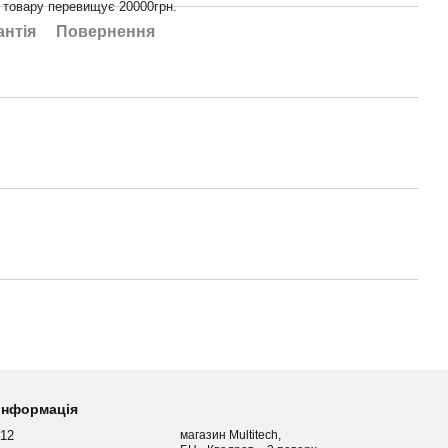
ь товару перевищує 20000грн.
антія
Повернення
 інформація
012
магазин Multitech,