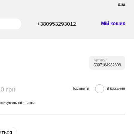
Вхід
+380953293012
Мій кошик
Артикул
5397184982808
0 грн
Порівняти
В бажання
опичувальної знижки
иться