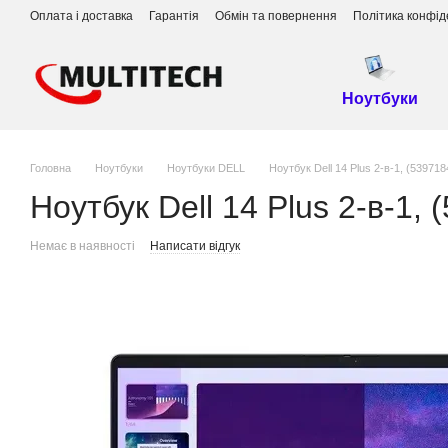
Перейти до основного контенту
Оплата і доставка
Гарантія
Обмін та повернення
Політика конфід
Ноутбуки
Головна
Ноутбуки
Ноутбуки DELL
Ноутбук Dell 14 Plus 2-в-1, (53971
Ноутбук Dell 14 Plus 2-в-1,
Немає в наявності
Написати відгук