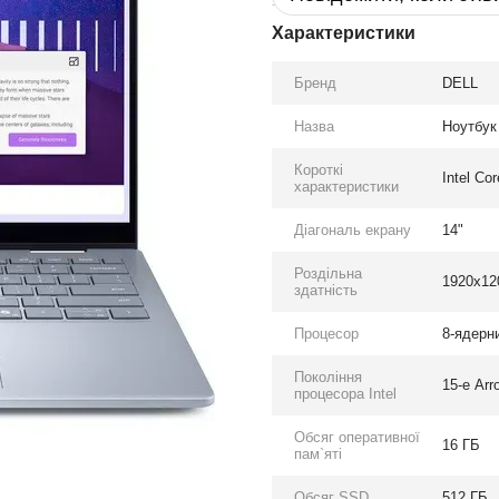
Характеристики
Бренд
DELL
Назва
Ноутбук 
Короткі
Intel Co
характеристики
Діагональ екрану
14"
Роздільна
1920x12
здатність
Процесор
8-ядерни
Покоління
15-е Arr
процесора Intel
Обсяг оперативної
16 ГБ
пам`яті
Обсяг SSD
512 ГБ