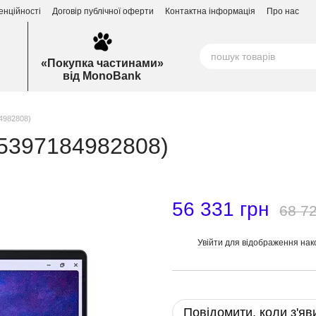
енційності
Договір публічної оферти
Контактна інформація
Про нас
«Покупка частинами»
від MonoBank
84982808)
 (5397184982808)
56 331 грн
68 72
Увійти
для відображення нак
%
Повідомити, коли з'яв