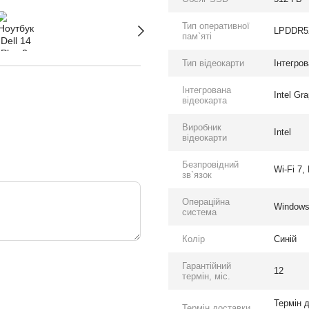
Тип оперативної
LPDDR5
пам`яті
Тип відеокарти
Інтегро
Інтегрована
Intel Gr
відеокарта
Виробник
Intel
відеокарти
Безпровідний
Wi-Fi 7,
зв`язок
Операційна
Windows
система
Колір
Синій
Гарантійний
12
термін, міс.
Термін д
Термін доставки